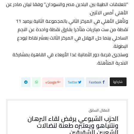
“للعلاقات الطيبة بين البلدين مصر والسودان” وفقا لبيان صادر عن
الأهلي أمس الاثنين.
وتأهل الأهلي في المركز الثاني بالمجموعة الثانية برصيد 11
نقطة من ست مباريات متأخرا بفارق نقطة واحدة عن النجم
الساحلي بينما حل الهلال في المركز الثالث بعشر نقاط ليودع
البطولة.
وستجرى قرعة دور الثمانية غدا الأربعاء في القاهرة بمشاركة
الاندية المتأهلة.
‫‫ شاركها‬
Google+
Twitter
Facebook
الحزب الشيوعي يرفض لقاء البرهان
ونتنياهو ويعتبره طعنة لنضالات
الشعبين الشقيقين