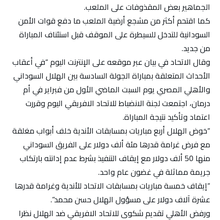
الجماهير بعض المقذوفات على الملعب.
كما اقتحم أكثر من مشجع أرضية الملعب ما دفع قوات الأمن
السودانية للتدخل للسيطرة على الموقف قبل استئناف المباراة
من جديد.
وقال الاتحاد في بيان عبر موقعه على الإنترنت اليوم “في أعقاب
الأحداث المتعلقة بمباراة الجولة السادسة بين الهلال السوداني
والأهلي المصري يوم السبت الماضي الأول من فبراير في أم
درمان، اجتمعت لجنة الانضباط للاتحاد الافريقي اليوم وقررت
اعتماد وتأكيد نتيجة المباراة.
“خوض الهلال أربع مباريات بمسابقات الأندية خلف أبواب مغلقة
مع فرض غرامة قدرها مئة ألف دولار على الفريق السوداني
منها 50 ألف دولار مع إيقاف التنفيذ بشرط عدم إدانته بارتكاب
جريمة مماثلة في غضون عام واحد.
“إيقاف خمسة مباريات بمسابقات الاتحاد للأندية وغرامة قدرها
عشرة آلاف دولار على مسؤول الهلال حسن محمد”.
ورفض الأهلي تقديم شكوى للاتحاد الافريقي ضد الهلال نظرا