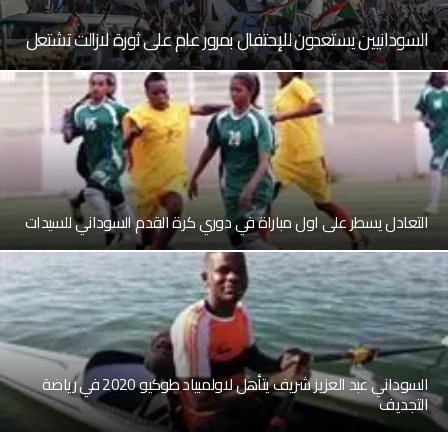
السودانيين يستعدون للإحتفال بمرور عام على ثورة لازالت تشتعل
التعادل يسطر على اول مباراة في دوري كرة القدم السوداني للسيدات
السوداني عبد العزيز شريف يتأهل لاولمبياد طوكيو 2020 في رياضة
التجديف