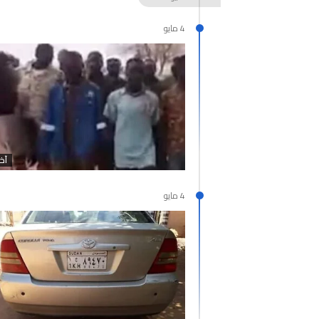
البرهان وحميدتي وافقا على هدنة 7 أيام تبدأ 4 ما
4 مايو
إنتهى عهد تهديد المواطنين السودا
الإخوان يدمرون الوطن.. ليعودوا إ
آخر
4 مايو