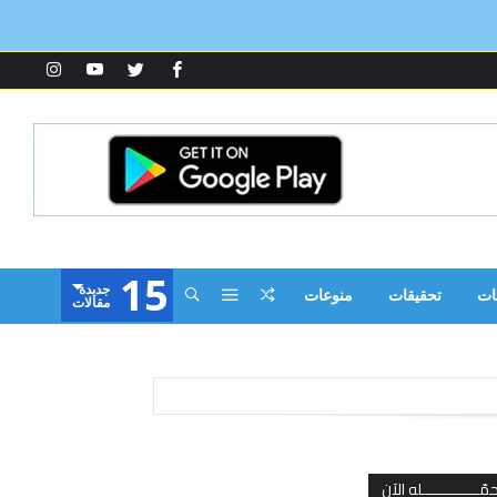
15
‫جديدة‬
ات
تحقيقات
منوعات
‫مقالات‬
مّـــــــــــــله الآن