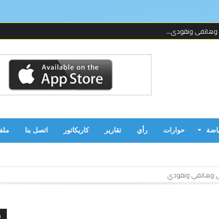
 لإحدى المنظما...
 على قدمين!...
ن بالحرب...
ياضة
حوارات
رأي
تقارير
كاريكاتور
اتصل بنا
ملف
تبع لإحدى المنظمات بوسط دارفور
يان على قدمين!!
ح