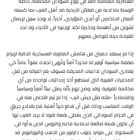
العنصرية المتأصلة أصلاً في ربوع السودان المختلفة، خاصة
الوسط بما لديه من ضغائن تاريخية ضد أهل الغرب بما كسبته
أفعال الحاكمين أو أيدي المؤرخين. أخيراً، لا يوجد سبيل لإيصال
تشوين من أطعمة وذخيرة لجُند توزعوا في الأحياء ولا تجد
القيادة حيلة للتواصل معهم.
إذا لم يستفد حميتي من هامش المناورة العسكرية الحالية لإبرام
صفقة سياسية تُوفِر له مخرجاً أمناً وتُهيئ لجنده عفواً عاماً كي
يتفادى السودان تداعيات المحرقة فسوف يتم اغتياله من قبل
المخابرات الغربية التي تستطيع أخذ إحداثيات تواجده من أي
مكالمة تلفونية. وقد وضح لهم بأنّه يمثل عبئاً أمنياً وسياسياً
واقتصادياً -مثله مثل جيش الرب- إذا لم يتم التخلص منه في
الوقت المناسب وذلك قبل أن تندلع حرباً أهلية تنذر باندلاع حريقٍ
في الحزام السوداني الذي يغطي بقعة نفوذ لا يريد الغرب لها
أن تكون لقمة صائغة لجماعة فاغنر والروس الذين بدأوا في
الاستحواذ على موارد جنوب دارفور من الذهب واليورانيوم. قد