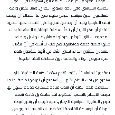
اسموها “معركة الكرامة”، الكرامة التي اهدروها في سوق
النخاسة السياسي وفي باحة السوق التجاري. وهنا تكمن ورطة
الاسلاميين الذين سينتقم الجيش منهم متى ما استطاع أن يوقف
زحف المليشيا ونجح أن يحد من قدرتها على التمدد. لعلها سخرية
الأقدار أو مكر التاريخ أن تلجأ العصابة الإنقاذية للاستعانة بذات
المجموعات التي شردتها، حرمتها معاش عيالها، بل واضاعت
عليها فرصة خدمة مواطنيها. رغم ذلك، لا أشك في أنّ هؤلاء
المنتدبين سَيُلْبُون النداء، لكنني أشك في أنّهم سيؤدون هذه
المرة فروض الولاء والطاعة دون مساءلة للفئة الباغية!
بمقدور “المليشيا” أن تؤخر تقدم هذه “الكتيبة الظافرة” التي
ستخرج من تحت الركام لكنّها لن تستطيع أن تهزمها خاصة إذا ما
استطاعت هذه الكتبة أن تنتدب قيادة عسكرية جديدة تُسِهل لها
فرصة الالتحام بالشعب المكلوم. لقد ضاقت بل كادت تنعدم
فرص المناورة السياسية للبرهان، عليه فيجب أن ينتهز فرصة
الهدنة أو الوساطة القادمة لأخذ ضمانات لنفسه، الخروج من