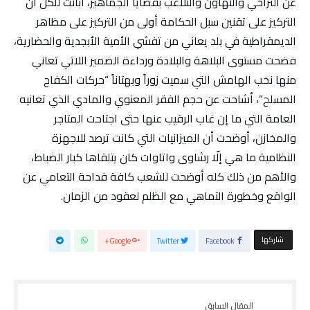
عن التراخي والتهاون والتلاعب بقضايا الجماهير، أبانت للكل أن
التركيز على تقنين سبل الحكامة أولى من التركيز على مظاهر
الديمقراطية في بلد يعاني من تفشي الأمية الأبجدية والحضارية،
فضحت مستوى البلاهة والبلادة ورداءة الضمير اللاتي تعاني
منها نخب الهامش التي سميت زوراً وبهتاناً “حركات الكفاح
المسلح”، أشاحت عن حجم الفقر المعنوي والمادي الذي تعانيه
العامة التي ما إن غاب الرقيب عنها حتى اجتاحت المتاجر
والمخازن، أوضحت أن الميزانيات التي كانت ترصد للاجهزة
النظامية ما هي إلّا رشاوى واتاوات كان يتلقاها كبار الضباط،
والأهم من ذلك كله أوضحت للشعب كافة فداحة التعامي عن
الواقع وخطورة التماهي مع الظلم لعقود من الزمان.
‫‫ شاركها‬
Google+
Twitter
Facebook