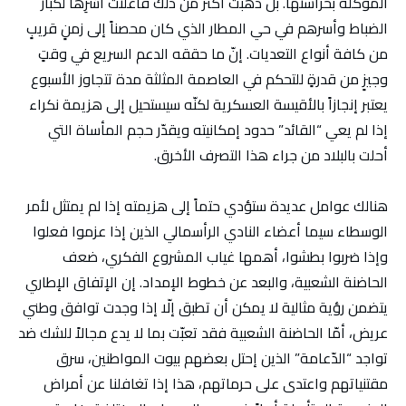
الموكلة بحراستها. بل ذهبت أكثر من ذلك فأعلنت أسْرِها لكبار
الضباط وأسرهم في حي المطار الذي كان محصناً إلى زمنٍ قريبٍ
من كافة أنواع التعديات. إنّ ما حققه الدعم السريع في وقتٍ
وجيزٍ من قدرةٍ للتحكم في العاصمة المثلثة مدة تتجاوز الأسبوع
يعتبر إنجازاً بالأقيسة العسكرية لكنّه سيستحيل إلى هزيمة نكراء
إذا لم يعي “القائد” حدود إمكانيته ويقدّر حجم المأساة التي
أحلت بالبلاد من جراء هذا التصرف الأخرق.
هنالك عوامل عديدة ستؤدي حتماً إلى هزيمته إذا لم يمتثل لأمر
الوسطاء سيما أعضاء النادي الرأسمالي الذين إذا عزموا فعلوا
وإذا ضربوا بطشوا، أهمها غياب المشروع الفكري، ضعف
الحاضنة الشعبية، والبعد عن خطوط الإمداد. إن الإتفاق الإطاري
يتضمن رؤية مثالية لا يمكن أن تطبق إلّا إذا وجدت توافق وطني
عريض، أمّا الحاضنة الشعبية فقد تعبّت بما لا يدع مجالاً للشك ضد
تواجد “الدّعامة” الذين إحتل بعضهم بيوت المواطنين، سرق
مقتنياتهم واعتدى على حرماتهم، هذا إذا تغافلنا عن أمراض