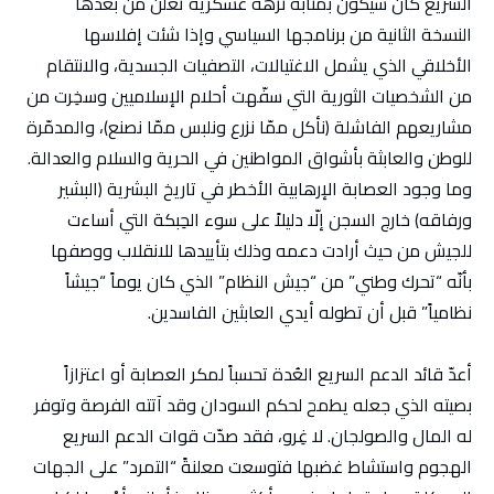
السريع كان سيكون بمثابة نزهة عسكرية تُعلن من بعدها
النسخة الثانية من برنامجها السياسي وإذا شئت إفلاسها
الأخلاقي الذي يشمل الاغتيالات، التصفيات الجسدية، والانتقام
من الشخصيات الثورية التي سفّهت أحلام الإسلاميين وسخِرت من
مشاريعهم الفاشلة (نأكل ممّا نزرع ونلبس ممّا نصنع)، والمدمّرة
للوطن والعابثة بأشواق المواطنين في الحرية والسلام والعدالة.
وما وجود العصابة الإرهابية الأخطر في تاريخ البشرية (البشير
ورفاقه) خارج السجن إلّا دليلاً على سوء الحِبكة التي أساءت
للجيش من حيث أرادت دعمه وذلك بتأييدها للانقلاب ووصفها
بأنّه “تحرك وطني” من “جيش النظام” الذي كان يوماً “جيشاً
نظامياً” قبل أن تطوله أيدي العابثين الفاسدين.
أعدّ قائد الدعم السريع العُدة تحسباً لمكر العصابة أو اعتزازاً
بصيته الذي جعله يطمح لحكم السودان وقد آتته الفرصة وتوفر
له المال والصولجان. لا غِرو، فقد صدّت قوات الدعم السريع
الهجوم واستشاط غضبها فتوسعت معلنةً “التمرد” على الجهات