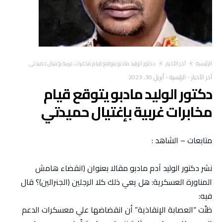
‫الرئيسية‬
آخر الأخبار
دكتور الوليد مادبو يتوقع قيام مخابرات غربية بإغتيال حميدتي
آخر الأخبار
-
الرئيسية
-
أبريل 30, 2023
دكتور الوليد مادبو يتوقع قيام
مخابرات غربية بإغتيال حميدتي
متابعات – الشاهد :
نشر دكتور الوليد آدم مادبو مقالا بعنوان (انقضاء هامش
المناورة العسكرية: هل يعي ذلك كلا الرجلين (الجنرالين)؟ قال
فيه:
ظنّت “العصابة الإنقاذية” أن انقضاضها علي معسكرات الدعم