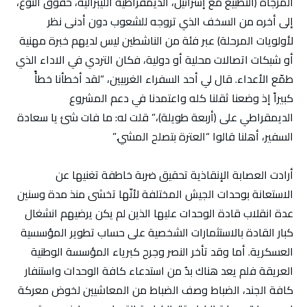
المزجاة (التطبيع مع إسرائيل، الديمقراطية الليبرالية، حقوق النوع،
إلى أخره من السخف الذي تروجه للشعوب دون أدنى نظر
لأولويات المرحلة) عبر فئة من الناشطين ليس لديهم خبرة مهنية
أو شبكات اتصالات محلية أو دولية، فكان التردي في الاداء الذي
طمّع الأعداء. قال لي أحد السفراء الغربيين، “لقد أخطأنا خطأً
كبيراً إذ وضعنا ثقلنا كله واعتمدنا في دعم المشروع
الديمقراطي على (أربعة طويلة)،” قلت له: ما فات شئ يا سعادة
السفير، أهلنا قالوا “العترة بتصلح المشي.”
أرادت العصابة الإنقاذية تحقيق ضربة خاطفة تغنيها عن
الاستعانة بوحدات الجيش المختلفة لأنّها تخشى منذ مدة وسنين
عدة انقلاب قادة الوحدات عليها الذين لم يكن يرضيهم انشغال
كبار القادة بالاستثمارات الشخصية على حساب تطوير المؤسسية
العسكرية. أما وقد تأخر النصر وجرح كبرياء المؤسسة الوطنية
العريقة فلم يعد هناك بدٌ من استدعاء كافة الوحدات واستنفار
كافة الجند، الضباط وصف الضباط من المعاشيين لخوض معركة