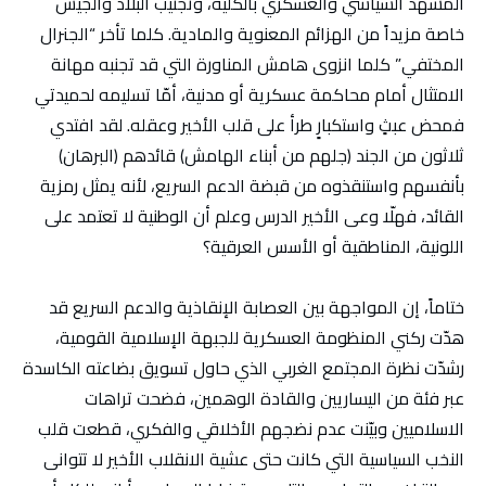
المشهد السياسي والعسكري بالكلية، وتجنيب البلاد والجيش
خاصة مزيداً من الهزائم المعنوية والمادية. كلما تأخر “الجنرال
المختفي” كلما انزوى هامش المناورة التي قد تجنبه مهانة
الامتثال أمام محاكمة عسكرية أو مدنية، أمّا تسليمه لحميدتي
فمحض عبثٍ واستكبارٍ طرأ على قلب الأخير وعقله. لقد افتدي
ثلاثون من الجند (جلهم من أبناء الهامش) قائدهم (البرهان)
بأنفسهم واستنقذوه من قبضة الدعم السريع، لأنه يمثل رمزية
القائد، فهلّا وعى الأخير الدرس وعلم أن الوطنية لا تعتمد على
اللونية، المناطقية أو الأسس العرقية؟
ختاماً، إن المواجهة بين العصابة الإنقاذية والدعم السريع قد
هدّت ركني المنظومة العسكرية للجبهة الإسلامية القومية،
رشدّت نظرة المجتمع الغربي الذي حاول تسويق بضاعته الكاسدة
عبر فئة من اليساريين والقادة الوهمين، فضحت تراهات
الاسلاميين وبيّنت عدم نضجهم الأخلاقي والفكري، قطعت قلب
النخب السياسية التي كانت حتى عشية الانقلاب الأخير لا تتوانى