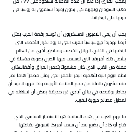
يعجب القارئ إذا علم أن هذه العصابة تستحوذ على ٧٧٪؜ من
ذهب السودان وتهربه كي يكون رصيداً تستقوى به روسيا في
حربها على اوكرانيا.
يجب أن يعي اللاعبون العسكريون أن توسع رقعة الحرب يمثل
أيضاً تهديداً جيوسياسياً للغرب الذي لا يود تكرار الأخطاء التي
ارتكبها في الخليج، الهلال الخصيب ومناطق أخرى من العالم
يشمل ذلك أفريقيا التي توسعت فيها الصين بصورة مذهلة في
غفلة من الغرب الذي كان مشغولاً بتدمير العراق وأفغانستان.
لكنّه اليوم انتبه لأهمية البحر الأحمر الذي يمثل مصدراً هاماً تمر
منه عشرون بالمئة من حجم الملاحة الأوربية ولذا فهو لا يود أن
يخاطر بوقوعه في براثن أيادي غير صديقة يمكن أن تستغله في
تعطيل مصالح حيوية للغرب.
ما يهم الغرب في هذه السانحة هو الاستقرار السياسي الذي
ضاع أو كاد أن يضيع بعد أن سعت أمريكا لتسويق بضاعتها