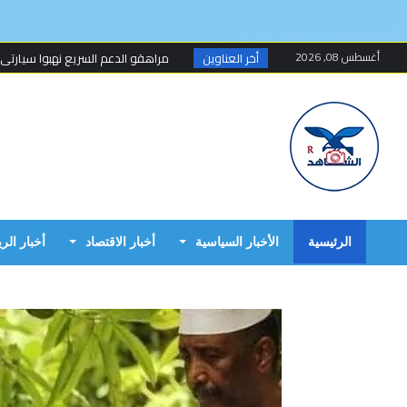
أغسطس 08, 2026
أخر العناوين
مراهقو الدعم السريع نهبوا سيارتي
مسلحون ينهبون مستودعا وعربة تتبع
أخطاء البرهان الكارثية في حرب 15 أبريل...
مبارك الفاضل.. الخزي و العار يمشيان
البرهان وحميدتي وافقا على هدنة 7 أيام تبدأ 4 م...
إنتهى عهد تهديد المواطنين السودانيي
الرئيسية
الأخبار السياسية
أخبار الاقتصاد
أخبار الر