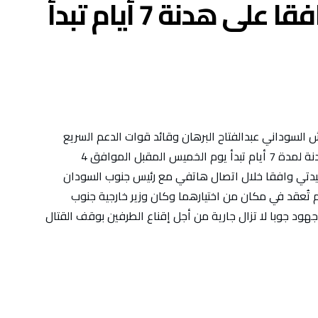
البرهان وحميدتي وافقا على هدنة 7 أيام تبدأ
السوداني عبدالفتاح البرهان وقائد قوات الدعم السريع
محمد حمدان دقلو وافقا من حيث المبدأ على هدنة لمدة 7 أيام تبدأ يوم الخميس المقبل الموافق 4
حميدتي وافقا خلال اتصال هاتفي مع رئيس جنوب السودان
تُعقد في مكان من اختيارهما وكان وزير خارجية جنوب
هود جوبا لا تزال جارية من أجل إقناع الطرفين بوقف القتال