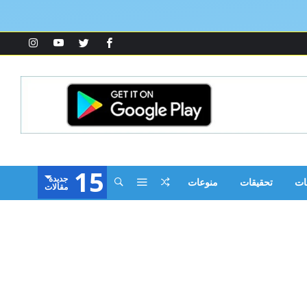
15
‫جديدة‬
ات
تحقيقات
منوعات
‫مقالات‬