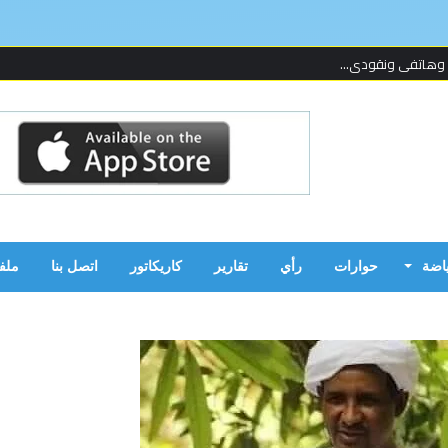
 وهاتفي ونقودي...
 لإحدى المنظما...
 على قدمين!...
ن بالحرب...
ياضة
حوارات
رأي
تقارير
كاريكاتور
اتصل بنا
ملف