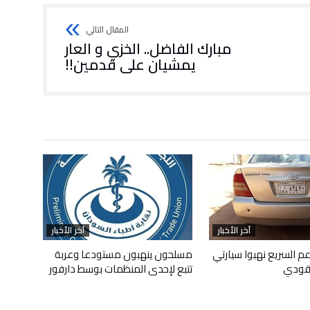
مبارك الفاضل.. الخزي و العار
يمشيان على قدمين!!
آخر الأخبار
آخر الأخبار
م السريع نهبوا سيارتي
مسلحون ينهبون مستودعا وعربة
قودي
تتبع لإحدى المنظمات بوسط دارفور
أبريل