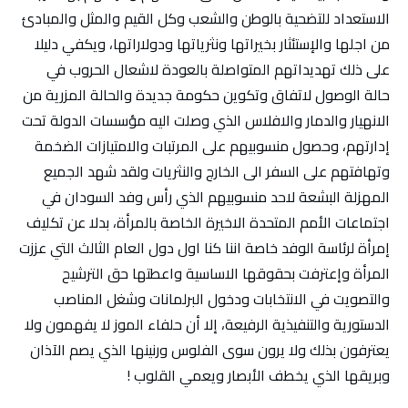
الاستعداد للتضحية بالوطن والشعب وكل القيم والمثل والمبادئ
من اجلها والإستئثار بخيراتها ونثرياتها ودولاراتها، ويكفي دليلا
على ذلك تهديداتهم المتواصلة بالعودة لاشعال الحروب في
حالة الوصول لاتفاق وتكوين حكومة جديدة والحالة المزرية من
الانهيار والدمار والافلاس الذي وصلت اليه مؤسسات الدولة تحت
إدارتهم، وحصول منسوبيهم على المرتبات والامتيازات الضخمة
وتهافتهم على السفر الى الخارج والنثريات ولقد شهد الجميع
المهزلة البشعة لاحد منسوبيهم الذي رأس وفد السودان في
اجتماعات الأمم المتحدة الاخيرة الخاصة بالمرأة، بدلا عن تكليف
إمرأة لرئاسة الوفد خاصة اننا كنا اول دول العام الثالث التي عززت
المرأة وإعترفت بحقوقها الاساسية واعطتها حق الترشيح
والتصويت في الانتخابات ودخول البرلمانات وشغل المناصب
الدستورية والتنفيذية الرفيعة، إلا أن حلفاء الموز لا يفهمون ولا
يعترفون بذلك ولا يرون سوى الفلوس ورنينها الذي يصم الآذان
وبريقها الذي يخطف الأبصار ويعمي القلوب !