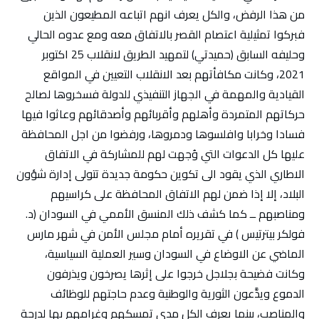
من هذا الرفض، والكل يعرف انهم اتباعه المطيعون الذين
فبركوا تمثيلية اعتصام القصر بالاتفاق معه ومع عدوه الحالي
وحليفه السابق (حميدتي) لتمهيد الطريق لانقلاب 25 اكتوبر
2021، وكانت مكافأتهم بعد الانقلاب التعيين في المواقع
القيادية والمهمة في الجهاز التنفيذي للدولة فسخروها لصالح
حركاتهم المتمردة وأهلهم وأقربائهم وأصدقائهم وعاثوا فيها
فسادا وخرابا وافلسوها ودمروها، ورفضوا من اجل المحافظة
عليها كل الدعوات التي وُجهت لهم للمشاركة في الاتفاق
الاطاري الذي يقود الى تكوين حكومة جديدة تتولى إدارة شؤون
البلاد، إلا إذا ضمن لهم الاتفاق المحافظة على كراسيهم
ومناصبهم ــ كما كشف ذلك المنسق الأممي في السودان (د.
فولكر بيترتيس ) في تقريره أمام مجلس الأمن في شهر مارس
الماضي عن الاوضاع في السودان وسير العملية السياسية،
وكانت فضيحة بجلاجل خرجوا على إثرها يصرخون ويذرفون
الدموع ويدَّعون الثورية والوطنية وعدم حاجتهم للوظائف
والمناصب، بينما يعرف الكل مدى تمسكهم وغرامهم بها لدرجة