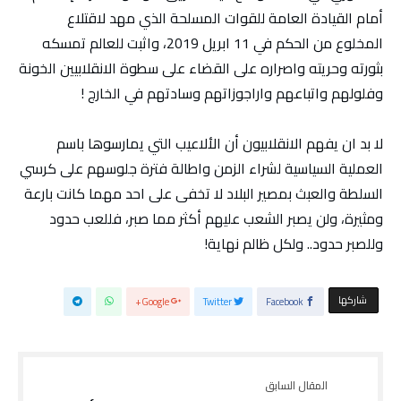
أمام القيادة العامة للقوات المسلحة الذي مهد لاقتلاع
المخلوع من الحكم في 11 ابريل 2019، واثبت للعالم تمسكه
بثورته وحريته واصراره على القضاء على سطوة الانقلابيين الخونة
وفلولهم واتباعهم واراجوزاتهم وسادتهم في الخارج !
لا بد ان يفهم الانقلابيون أن الألاعيب التي يمارسوها باسم
العملية السياسية لشراء الزمن واطالة فترة جلوسهم على كرسي
السلطة والعبث بمصير البلاد لا تخفى على احد مهما كانت بارعة
ومثيرة، ولن يصبر الشعب عليهم أكثر مما صبر، فللعب حدود
وللصبر حدود.. ولكل ظالم نهاية!
‫‫ شاركها‬
Google+
Twitter
Facebook