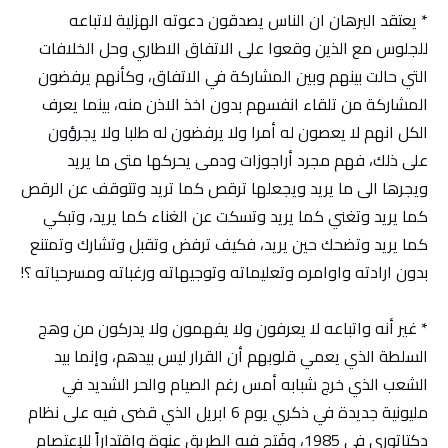
* يعتقد البرهان ان الناس يصدقون دعوته الهزلية لاتباعه
للجلوس مع الذين وقعوا على الاتفاق الاطاري وحل الخلافات
التي حالت بينهم وبين المشاركة في الاتفاق، وكأنهم يرفضون
المشاركة من تلقاء انفسهم بدون اخذ الاذن منه، بينما يعرف
الكل انهم لا يعصون له أمرا ولا يرفضون له طلبا ولا يجرؤون
على ذلك، فهم مجرد أراجوزات ودمى يحركها متى ما يريد
ويجرها الى ما يريد ويجعلها ترقص كما تريد وتتوقف عن الرقص
كما يريد وتغني كما يريد وتسكت عن الغناء كما يريد، وتبكي
كما يريد وتضحك حين يريد، فكيف ترفض وتقبل وتشارك وتمتنع
بدون ارادته واوامره وتعليماته وتوجيهاته ورغباته ومسرحياته ؟!
* غير أنه واتباعه لا يعرفون ولا يفهمون ولا يدركون من وهج
السلطة الذي يعمي قلوبهم أن القرار ليس بيدهم، وإنما بيد
الشعب الذي خرج شبابه أمس رغم الصيام والحر الشديد في
مليونية جديدة في ذكري يوم 6 ابريل الذي قضى فيه على نظام
دكتاتوري في 1985، وفَتح فيه الطريق عنوة واقتداراً للإعتصام