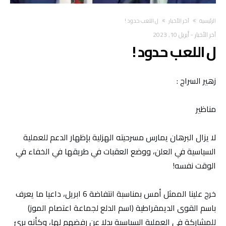
‫الرئيسية‬
آخر الأخبار
ل اللعب حدود !
آخر الأخبار
-
أبريل 10, 2023
ل اللعب حدود !
زهير السراج :
مناظير
لا يزال البرهان يمارس مسرحيته الهزلية بإظهار الدعم للعملية
السياسية في العلن، ووضع العقبات في طريقها في الخفاء في
الوقت نفسه!
خرج علينا الممثل أمس بمناسبة انتفاضة 6 ابريل، داعيا ما يعرف
باسم القوى الديمقراطية (اسم الدلع لجماعة اعتصام الموز)
للمشاركة في العملية السياسية بدلا عن رفضهم لها، وكأنه برئ