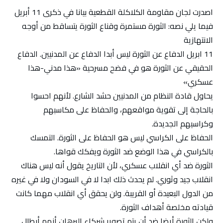
اصدرت لجان مقاومة الكلاكلة القطعية بيانا في ذكرى 11 أبريل
فيما يلي نصه: الثورة مستمرة وقناع الثورة يتساقط من أوجه
الانتهازية
11 ابريل الدفاع عن الثورة ليس أبدا الدفاع عن المدنيين. الدفاع
الحقيقي عن الثورة هو في فضح مسرحية «هذا مدني-هذا
عسكري»
يحاول قادة النظام من المدنيين حشد الشارع. لأنهم احسوا
بالحاجة إلى تقوية مواقعهم، والحفاظ على مكاسبهم
وكراسيهم الجديدة.
الحفاظ على الكراسي ليس هو الحفاظ على الثورة. التمسك
بالكراسي في هذا الوضع ضد الثورة ويفكك قواها.
الثورة ضد أي انقلاب عسكري، لأن التاريخ يقول أنه ليس هناك
انقلاب جيد وثوري. لم يحدث ذلك ابدا لا في السودان ولا في غيره
من الدول البعيدة أو القريبة. ولن يحقق أي انقلاب مهما كانت
قيادته مخلصة أهداف الثورة.
ولكن الثورة أيضا ضد أن يتم تصوير شركاء البرهان أنهم أبطال