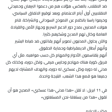
ضد الانقلاب. بالعكس، هؤلاء هم من دعموا البرهان وحميدتي
الانقلابيين أول أيام الاعتصام، وبعد توقيع الاتفاق السياسي،
وخرموا راسنا بالكلام عن النموذج السوداني والشراكة. قام
هولاء المدنيين بمدح دور الدعم السريع وجهاز الأمن والقيادة
العامة وكال لهم المديح وشكرهم كثيرا.
والآن يحاول المدنيون تصوير أنهم يقاتلون ضد ضباط البشير
وأنهم أبطال الديمقراطية وحماية الحقوق.
أنهم يتقاسمون الأدوار والمهام كل حسب مواهبه. مثل أي
فريق كورة هناك مهاجم وحارس مرمى، ولكل دوره، وكذلك كل
مدني له دوره وكل عسكري له دوره، والهدف المشترك لديهم
جميعا هو قمع هذا الشعب. النتيجة واحدة.
في 11 ابريل : لا تقل «هذا مدني-هذا عسكري» الصحيح هو أن
تقول «هذا من يستغلنا-نحن المستغلون»
مكتب الإعلام