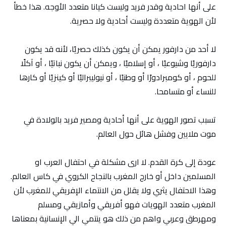
على أنها احادية وقدر فريد وليست كيانا متعدد الأوجه. هذا خطأ
لأن الهوية متعددة وليست أحادية ولا حصرية.
لا أحد من دارفور يمكن أن يكون كذلك حصريًا، لأنه قد يكون
دارفوريًا وشيوعيًا ، أو إسلاميًا ، ويمكن أن يكون نباتيًا ، أو آكلًا
للحوم ، أو كومبرادورًا أو وطنيًا ، أو نيوليبراليًا أو كينزيًا أو كارها
للنساء أو متسامحا.
تسبب تصور الهوية على أنها أحادية ومصير فريد بالولادة في
موت ملايين وفشل هائل حول العالم.
عودة إلى كرة القدم. لا ارى مشكلة في احتفال العرب او
المسلمين داخل أو خارج المغرب بالنجاح الكروي في كاس العالم.
وهذا الاحتفال يثري ولا يقلل من الانتماء الإفريقي للمغرب لأن
المغرب متعدد الهويات فهو أفريقي وأمازيقي ومسلم
ومهرطق وعربي واهم من ذلك هو ينتمي الي الإنسانية بمعناها