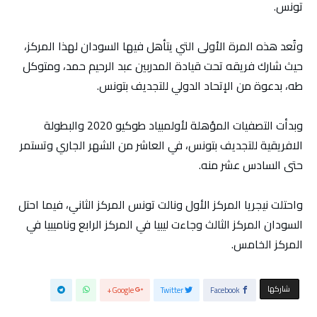
تونس.
وتُعد هذه المرة الأولى التي يتأهل فيها السودان لهذا المركز،
حيث شارك فريقه تحت قيادة المدربين عبد الرحيم حمد، ومتوكل
طه، بدعوة من الإتحاد الدولي للتجديف بتونس.
وبدأت التصفيات المؤهلة لأولمبياد طوكيو 2020 والبطولة
الافريقية للتجديف بتونس، في العاشر من الشهر الجاري وتستمر
حتى السادس عشر منه.
واحتلت نيجريا المركز الأول ونالت تونس المركز الثاني، فيما احتل
السودان المركز الثالث وجاءت ليبيا في المركز الرابع وناميبيا في
المركز الخامس.
‫‫ شاركها‬
Google+
Twitter
Facebook