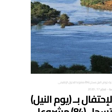
 (84) مشروعا للتحول الإقليمي
ية
-
فبراير 17, 2020
فال بــ (يوم النيل)
ومبادرة حوض النيل تسجل (84) مشروعا