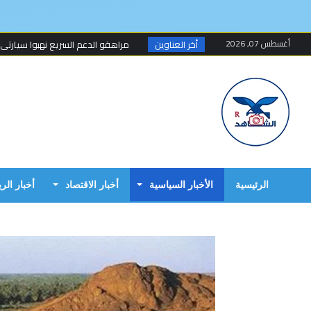
أغسطس 07, 2026
أخر العناوين
مراهقو الدعم السريع نهبوا سيارتي
مسلحون ينهبون مستودعا وعربة تتبع
أخطاء البرهان الكارثية في حرب 15 أبريل...
مبارك الفاضل.. الخزي و العار يمشيان
البرهان وحميدتي وافقا على هدنة 7 أيام تبدأ 4 م...
إنتهى عهد تهديد المواطنين السودانيي
الرئيسية
الأخبار السياسية
أخبار الاقتصاد
أخبار الر