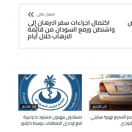
ض
اكتمال اجراءات سفر البرهان إلى
واشنطن ورفع السودان من قائمة
الارهاب خلال أيام
آخر الأخبار
آخر الأخبار
م السريع نهبوا سيارتي
مسلحون ينهبون مستودعا وعربة
قودي
تتبع لإحدى المنظمات بوسط دارفور
أبريل