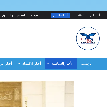
أغسطس 06, 2026
أخر العناوين
مراهقو الدعم السريع نهبوا سيارتي
مسلحون ينهبون مستودعا وعربة تتبع
أخطاء البرهان الكارثية في حرب 15 أبريل...
مبارك الفاضل.. الخزي و العار يمشيان
البرهان وحميدتي وافقا على هدنة 7 أيام تبدأ 4 م...
إنتهى عهد تهديد المواطنين السودانيي
الرئيسية
الأخبار السياسية
أخبار الاقتصاد
أخبار الر