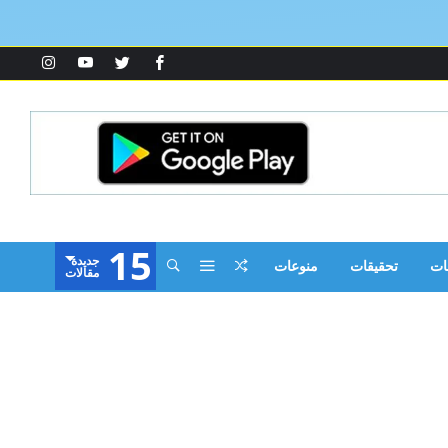
15
‫جديدة‬
ات
تحقيقات
منوعات
‫مقالات‬