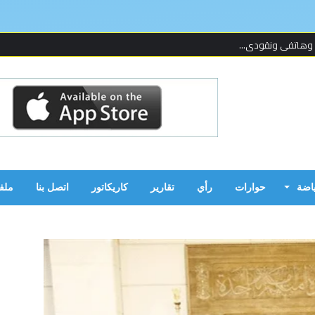
 وهاتفي ونقودي...
 لإحدى المنظما...
 على قدمين!...
ن بالحرب...
ياضة
حوارات
رأي
تقارير
كاريكاتور
اتصل بنا
ملف