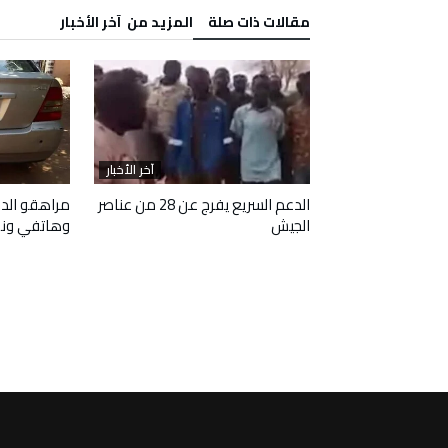
‫مقالات ذات صلة‬
‫المزيد من ‬ آخر الأخبار
آخر الأخبار
آخر الأخبار
 وافقا على هدنة
الدعم السريع يفرج عن 28 من عناصر
مراهقو الدع
الجيش
وهاتفي ون