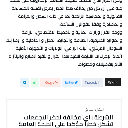
ونص القرار الذي تحصلت صحيفة الشاهد الإلكترونية على نسخة
منه على أن كل من يخالف هذا الحصر يعرض نفسه للمساءلة
القانونية والمحاسبة الرادعة بما في ذلك السجن والغرامة
والمصادرة وفقا للقوانين السائدة.
ووجه القرار وزارات المالية والتخطيط الاقتصادي، الزراعة
والموارد الطبيعية، الصناعة والتجارة، العدل و الداخلية و أيصاً بنك
السودان المركزي، البنك الزراعي، الولايات و الأجهزة الأمنية
اتخاذ الإجراءات اللازمة لتنفيذ هذا القرار والتقيد الصارم والإلتزام
التام بتفصيلاته ومحتواه.
‫‫ شاركها‬
Google+
Twitter
Facebook
الشرطة : اي مخالفة لحظر التجمعات
تشكل خطرا مؤكدا على الصحة العامة