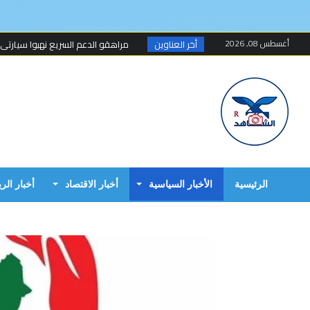
أغسطس 08, 2026
أخر العناوين
مراهقو الدعم السريع نهبوا سيارتي
مسلحون ينهبون مستودعا وعربة تتبع
أخطاء البرهان الكارثية في حرب 15 أبريل...
مبارك الفاضل.. الخزي و العار يمشيان
البرهان وحميدتي وافقا على هدنة 7 أيام تبدأ 4 م...
إنتهى عهد تهديد المواطنين السودانيي
الرئيسية
الأخبار السياسية
أخبار الاقتصاد
أخبار الر