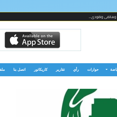
 وهاتفي ونقودي...
 لإحدى المنظما...
 على قدمين!...
ن بالحرب...
ياضة
حوارات
رأي
تقارير
كاريكاتور
اتصل بنا
ملف