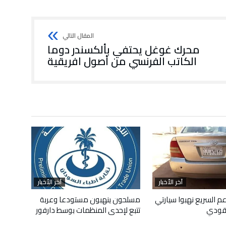
محرك غوغل يحتفي بألكسندر دوما
الكاتب الفرنسي من أصول افريقية
آخر الأخبار
آخر الأخبار
م السريع نهبوا سيارتي
مسلحون ينهبون مستودعا وعربة
قودي
تتبع لإحدى المنظمات بوسط دارفور
أبريل