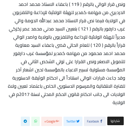
ونص قرار الوالي بالرقم ( 119 ) باعفاء الاستاذ محمد احمد
الدرديري من مهامه كمدير للهيئة الولائية للإذاعة والتلفزيون
في الولاية فيما نص قرار الاستاذ محمد عبدالله الدومة والي
غرب دارفور بالرقم ( 121 ) بتعيين السيد مدني محمد عمر زكزكي
مديراً للهيئة الولائية للإذاعة والتلفزيون بالولاية واصدر الوالي
قراراً بالرقم ( 120 ) للعام الحالي قضى باعفاء السيد معاوية
محمد احمد محمود من مهامه كمدير لمؤسسة غرب دارفور
للتمويل الاصغر ونص القرارا على تولي الشخص الثاني في
المؤسسة مسئولية تسيير الاعباء بالمؤسسة لحين اشعار آخر
وقد جاءت قرارات الوالي استناداً الى احكام الوثيقة الدستورية
للفترة الانتقالية والمرسوم الدستوري الخاص باعتماد تعيين ولاة
الولايات الى جانب احكام قانون الحكم المحلي لسنة 2017م في
الولاية
‫‫ شاركها‬
Google+
Twitter
Facebook