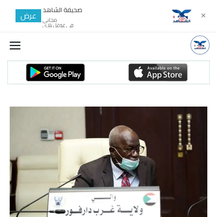
صحيفة الشاهد
عرض
✕
مجانى
في غوغل بلاي