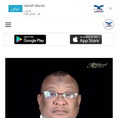
صحيفة الشاهد
عرض
✕
مجانى
في غوغل بلاي