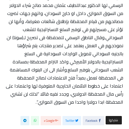
الرسمي لها الدكتور عبداللطيف عثمان محمد صالح شراء الدولار
من السوق الموازي داخل او خارج السودان، واتهم جهات تضررت
مصالحهم من قيام المحفظة بإطلاق شائعات مغرضة، وأنها لن
تؤثر على مسيرتهم في توفير السلع الاستراتيجية للشعب
السوداني.وقال الناطق الرسمي للمحفظة فى تصريح لـ(سونا) ان
نموذجهم في العمل يعتمد على تصدير منتجات يتم شراؤها
بالجنيه السوداني لتمويل الواردات السودانية في السلع
الاستراتيجية بالدولار الأميركي واكد التزام المحفظة بمساندة
الشعب السوداني بتوفير السلع.وأشار الى ان البنوك المساهمة
في المحفظة تعمل بمبدأ فتح الاعتمادات لصالح المحفظة
اعتمادا على خطوط الائتمان الخارجية المتوفرة لها واعتمادا على
رأس مال المحفظة الدولاري، وجدد نفيه قائلا “لذلك لن تشتري
المحفظة ابدا دولارا واحدا من السوق الموازي”.
‫‫ شاركها‬
Google+
Twitter
Facebook