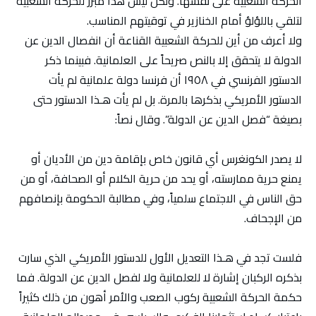
الحركة الشعبية على نفسها. ولكن ليس هذا مبرر للحركة الشعبية
لتلقي باللؤلؤ أمام الخنازير في توقيتهم المناسب.
ولا أعرف من أين للحركة الشعبية القناعة أن انفصال الدين عن
الدولة لا يتحقق إلا بالنص صريحاً على العلمانية. فبينما ذكر
الدستور الفرنسي في ١٩٥٨ أن فرنسا دولة علمانية لم يأت
الدستور الأمريكي بذكرها بالمرة. بل لم يأت هـذا الدستور حتى
بصيغة “فصل الدين عن الدولة”. وقال نصاً:
لا يصدر الكونغرس أي قانون خاص بإقامة دين من الأديان أو
يمنع حرية ممارسته، أو يحد من حرية الكلام أو الصحافة، أو من
حق الناس في الاجتماع سلمياً، وفي مطالبة الحكومة بإنصافهم
من الإجحاف.
فلست تجد في هـذا التعديل الأول للدستور الأمريكي الذي سارت
بذكره الركبان إشارة لا للعلمانية ولا لفصل الدين عن الدولة. فما
حكمة الحركة الشعبية ركوب الصعب والأمر أهون من ذلك كثيراً