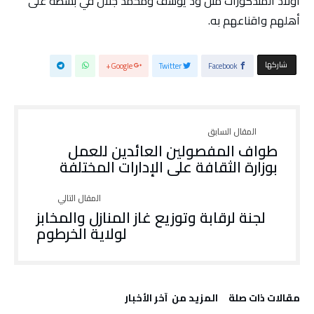
أولاد المندكورات مثل ود يوسف ومحمد جلال في بسطه على
أهلهم واقناعهم به.
‫‫ شاركها‬
Google+
Twitter
Facebook
طواف المفصولين العائدين للعمل
بوزارة الثقافة على الإدارات المختلفة
لجنة لرقابة وتوزيع غاز المنازل والمخابز
لولاية الخرطوم
‫مقالات ذات صلة‬
‫المزيد من ‬ آخر الأخبار