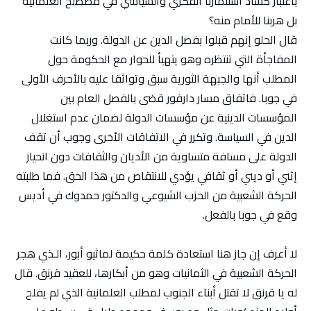
باعتبار كساد استثمارنا الفكري والسياسي في مصطلح العلمانية
بل هربنا للأمام منه؟
قال الحلو إنهم قبلوا بفصل الدين عن الدولة. وربما كانت
المفاجأة التي تنتظره وهو يتهيأ للحوار مع الحكومة حول
المطلب أنها والجبهة الثورية سبق وتواثقا عليه بالأحرف الأولى
في جوبا. فاتفاق مسار دارفور قضى بالفصل العام بين
المؤسسات الدينية عن مؤسسات الدولة لضمان عدم استغلال
الدين في السياسة. وتكرر في الاتفاقات الأخرى وجوب أن تقف
الدولة على مسافة متساوية من الأديان والثقافات دون انحياز
إثني أو ديني أو ثقافي يؤدي للانتقاص من هذا الحق. فما طلبته
الحركة الشعبية من الحزب الشيوعي والدكتور حمدوك في أديس
وقع في جوبا بالفعل.
لا أعرف إن جاز هنا استعادة كلمة حكيمة لماثيو أبور، الـذي هجر
الحركة الشعبية في الثمانيات وهو من أبكارها، للعقيد قرنق. قال
له يا قرنق لا تقتل أبناء الجنوب لمطلب العلمانية الذي لم يفلح