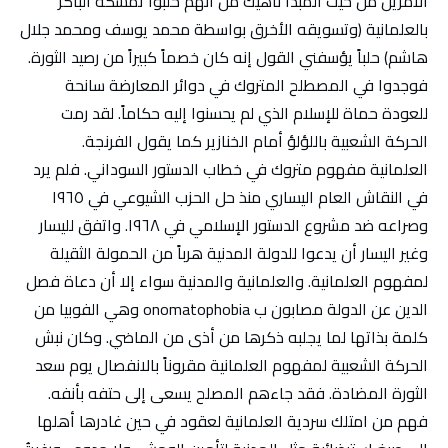
الأمرين من حيث المبدأ ناهيك من أنهم حلبوا تمسكه الباكر
بالعلمانية (وتسويقه الأخرق بواسطة محمد يوسف ومحمد جلال
هاشم) حلباً يؤسفني القول إنه كان خصماً كبيراً من رصيد الثورة.
فوجدوا في المصطلح المتروك في دوائر المعارضة سانحة
للعودة حماة للإسلام الذي لم يحسنوا إليه حكاماً. لقد رمت
الحركة الشعبية باللؤلؤ أمام الخنازير كما يقول الفرنجة.
العلمانية مفهوم متروك في خطاب الدستور السوداني. فلم يرد
في النقاش العام اليساري منذ حل الحزب الشيوعي في ١٩٦٥
وصراعه ضد مشروع الدستور الإسلامي في ١٩٦٨. واتفق لليسار
وغير اليسار أن يدعوا للدولة المدنية هرباً من الحمولة الثقيلة
لمفهوم العلمانية. والعلمانية والمدنية سواء إلا أن دعاة فصل
الدين عن الدولة مصابون ب onomatophobia وهي الفوبيا من
كلمة بذاتها لما يجلبه ذكرها من أذى من الماضي. وكان نبش
الحركة الشعبية لمفهوم العلمانية مقروناً بالانفصال يوم سعد
الثورة المضادة. فقد جاءهم المصلح يسعى إلى حتفه بأنفه.
فهم من امتلك سردية العلمانية لعقود في حين غادرها أهلها