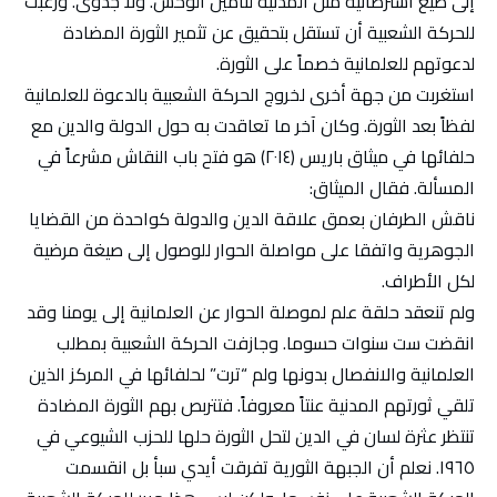
إلى صيغ استرضائية مثل المدنية لتأمين الوحش. ولا جدوى. ورغبتُ
للحركة الشعبية أن تستقل بتحقيق عن تثمير الثورة المضادة
لدعوتهم للعلمانية خصماً على الثورة.
استغربت من جهة أخرى لخروج الحركة الشعبية بالدعوة للعلمانية
لفظاً بعد الثورة. وكان آخر ما تعاقدت به حول الدولة والدين مع
حلفائها في ميثاق باريس (٢٠١٤) هو فتح باب النقاش مشرعاً في
المسألة. فقال الميثاق:
ناقش الطرفان بعمق علاقة الدين والدولة كواحدة من القضايا
الجوهرية واتفقا على مواصلة الحوار للوصول إلى صيغة مرضية
لكل الأطراف.
ولم تنعقد حلقة علم لموصلة الحوار عن العلمانية إلى يومنا وقد
انقضت ست سنوات حسوما. وجازفت الحركة الشعبية بمطلب
العلمانية والانفصال بدونها ولم “ترت” لحلفائها في المركز الذين
تلقي ثورتهم المدنية عنتاً معروفاً. فتتربص بهم الثورة المضادة
تنتظر عثرة لسان في الدين لتحل الثورة حلها للحزب الشيوعي في
١٩٦٥. نعلم أن الجبهة الثورية تفرقت أيدي سبأ بل انقسمت