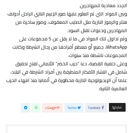
الجدد معادية للمهاجرين.
وبين المواد التي تم العثور عليها صور الزعيم النازي الراحل أدولف
هتلر والرموز النازية مثل الصليب المعقوف، وصور ساخرة من
المهاجرين ودعوات لقتل السود.
وتم تداول تلك المواد في ما لا يقل عن 5 مجموعات على
WhatsApp، جميع أو معظم أفرادها من رجال الشرطة وكانت
المجموعات ناشطة منذ سنوات.
وعلى خلفية القضية، دعا “حزب الخضر” الألماني لفتح تحقيق
شامل في انتشار الأفكار المتطرفة بين أفراد الشرطة في البلاد،
علما أن الإيديولوجية النازية محظورة في ألمانيا منذ انتهاء الحرب
العالمية الثانية.
‫‫ شاركها‬
Google+
Twitter
Facebook