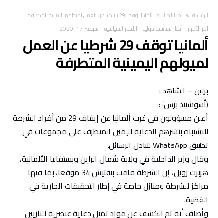
‫الرئيسية‬
آخر الأخبار
ألمانيا توقف 29 شرطيا عن العمل لميولهم اليمينية المتطرفة
آخر الأخبار
-
أخبار سياسية دولية
-
الأخبار السياسية
-
سبتمبر 17, 2020
ألمانيا توقف 29 شرطيا عن العمل
لميولهم اليمينية المتطرفة
برلين – الشاهد :
(أسوشيتد برس) :
أعلن مسؤولون في غرب ألمانيا عن إيقاف 29 من أفراد الشرطة
للاشتباه بنشرهم الدعاية لليمين المتطرف على مجموعات في
تطبيق WhatsApp لتبادل الرسائل.
وقال وزير الداخلية في ولاية شمال الراين ويستفاليا الألمانية،
هربرت رويل، إن الشرطة قامت بتفتيش 34 موقعا، بما فيها
مراكز للشرطة ومنازل خاصة في إطار التحقيقات الجارية في
القضية.
وأضاف أنه تم الكشف عن مواد تمثل دعاية عنصرية للنازيين