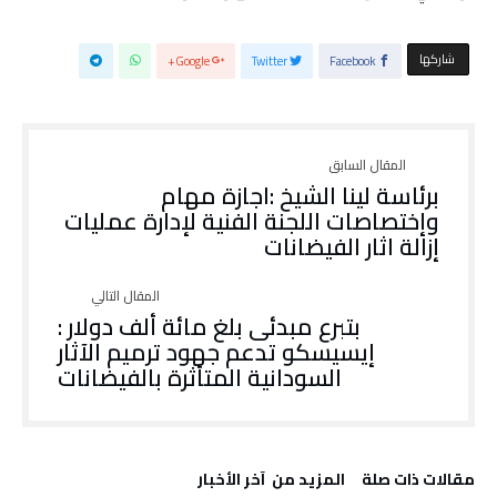
‫‫ شاركها‬
Google+
Twitter
Facebook
برئاسة لينا الشيخ :اجازة مهام
وإختصاصات اللجنة الفنية لإدارة عمليات
إزالة اثار الفيضانات
بتبرع مبدئى بلغ مائة ألف دولار :
إيسيسكو تدعم جهود ترميم الآثار
السودانية المتأثرة بالفيضانات
‫مقالات ذات صلة‬
‫المزيد من ‬ آخر الأخبار