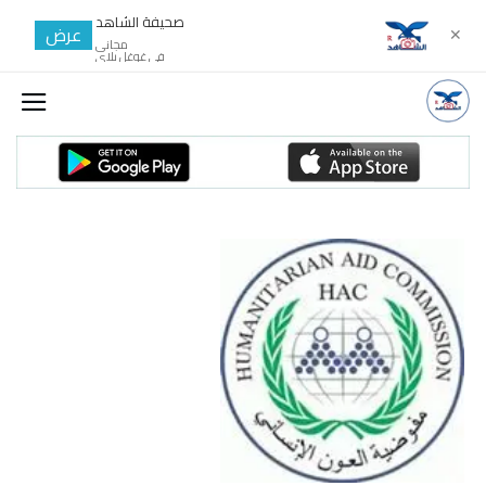
صحيفة الشاهد
عرض
✕
مجانى
في غوغل بلاي