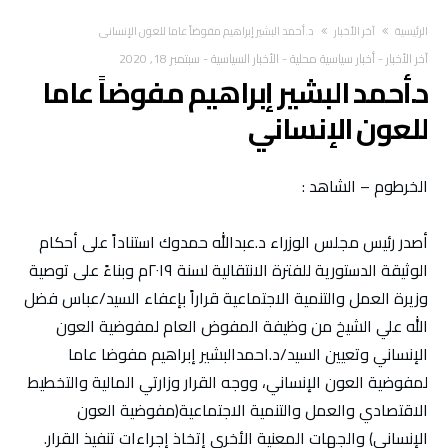
‫الرئيسية‬
آخر الأخبار
د.أحمد البشير إبراهيم مفوضاً عاما للعون الإنساني
آخر الأخبار
-
أخبار سياسية محلية
-
الأخبار السياسية
-
سبتمبر 18, 2020
د.أحمد البشير إبراهيم مفوضاً عاما
للعون الإنساني
الخرطوم – الشاهد :
أصدر رئيس مجلس الوزراء د.عبدالله حمدوك استناداً على أحكام
الوثيقة الدستورية للفترة الانتقالية لسنة ٢٠١٩م وبناءً على توصية
وزيرة العمل والتنمية الاجتماعية قراراً بإعفاء السيد/عباس فضل
الله علي الشيخ من وظيفة المفوض العام لمفوضية العون
الإنساني وتعيين السيد/د.احمدالبشير إبراهيم مفوضا عاما
لمفوضية العون الإنساني، ووجه القرار وزارتي المالية والتخطيط
الاقتصادي والعمل والتنمية الاجتماعية(مفوضية العون
الإنساني) والجهات المعنية الأخرى إتخاذ إجراءات تنفيذ القرار.