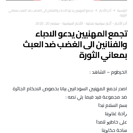
‫الرئيسية‬
آخر الأخبار
تجمع المهنيين يدعو الادباء والفنانين الى الغضب ضد العبث بمعاني
الثورة
آخر الأخبار
-
أخبار سياسية محلية
-
الأخبار السياسية
-
سبتمبر 20, 2020
تجمع المهنيين يدعو الادباء
والفنانين الى الغضب ضد العبث
بمعاني الثورة
الخرطوم – الشاهد :
اصدر تجمع المهنيين السودانيين بيانا بخصوص الاحكام الجائرة
ضد مجموعة فيد فيما يلي نصه :
بسم السلام ﻧﺒﺪﺍ
ﺭﺍﺣﺔ ﻏﻨﺎﻭﻳﻨﺎ
ﻋﻠﻰ ﺧﺎﻃﺮﻭ ﺗﺘﻤﺪﺍ
ﺳﺎﺣﺔ ﺣﻜﺎﻭﻳﻨﺎ