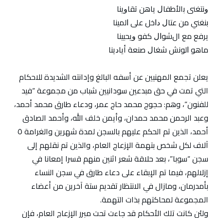
ﻭﻧﺘﻐﻨﻰ ﺑالأﻃﻔﺎﻝ ﻳﺎﻫﻦ ﺗﻘﺎﻭﻳﻨﺎ
ﺑﻨﻐﻨﻲ ﻣﻦ ﻋﺘﺎﻝ ﺩﺍﺧﻞ ﻋﻠﻰ ﺍﻟﻤﻴﻨﺎ
ﻳﺮﻓﻊ مع الﺷﻮﺍﻝ ﻛﻔﻮ ﻭﻳﺤﻴﻴﻨﺎ
ﻣﺎﻫﻮ ﺍﻟﻮﻧﺶ ﺷﻐﺎﻝ ﺻﻨﻌﺔ أﻳﺎﺩﻳﻨﺎ
يعلن تجمع المهنيين عن أسفه البالغ وإدانته الشديدة للاحكام
التي تمت في حق مبدعين سودانيين شباب من مجموعة “فيد
للفنون”، وهم: حجوج محمد حاج عمر، ودعاء طارق محمد أحمد،
وعبد الرحمن محمد حمدان، وأيمن خلف الله، وأحمد الصادق
أحمد، الذين تم الحكم عليهم بالسجن لمدة شهرين والغرامة ٥
آلاف لكل شخص بتهمة الإزعاج العام، والذين تم نقلهم إلى
سجن “سوبا”، بعد حلاقة شعر اثنين منهم قسرا إمعانا في
إزلالهم، فيما تم الإبقاء على دعاء طارق في سجن النساء
بأمدرمان، ومازال في الانتظار تقديم ستة آخرين من أعضاء
المجموعة لمحاكتهم بذات التهمة.
ولئن كانت تلك الأحكام قد جاءت تحت مبرر الإزعاج العام، فإن