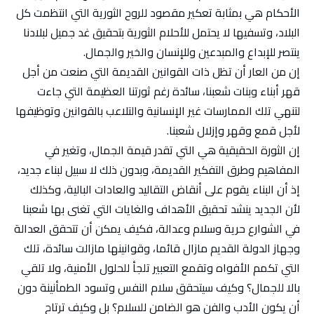
الأحكام هي بمثابة تعكير مقصود للروح الثورية التي انتظمت كل
البلاد، وتسفيها لا يحتمل للأحلام الثورية بتحقيق غد جميل لبلادنا
ينتصر للإبداع والمبدعين وللإنسان والخير والجمال.
إن من العار أن تظل ذات القوانين القديمة التي صنعت من أجل
قهر أبناء وبنات شعبنا، سائدة رغم ثورتنا العظيمة التي جاءت
لتنهي تلك الممارسات غير الإنسانية والتلاعب بالقوانين وتوظيفها
لأجل قمع وقهر وإزلال شعبنا.
إن الثورة الحقيقية هي التي تقدر قيمة الجمال، وتغير في
المفاهيم وطرق التفكير القديمة، وبدون ذلك لا سبيل لبناء جديد،
إذ أن البناء يقوم على أنقاض التقاليد والعادات البالية، وكذلك
لأن الجديد ينشد تحقيق الأهداف والغايات التي تغنى بها شعبنا
في الشوارع حرية وسلام وعدالة، فكيف يمكن أن تتحقق العدالة
وجهاز الدولة القديم مازال قائما، وقوانينها مازالت سائدة، تلك
التي تكمم الأفواه وتقمع التعبير تلجأ للحلول الأمنية، ولا تلقي
بالا للجمال؟ وكيف سيتحقق سلام النفس وتسود الطمأنينة دون
أن يكون الأدب والفن هو الضامن للسلام؟ بل وكيف ترتاح