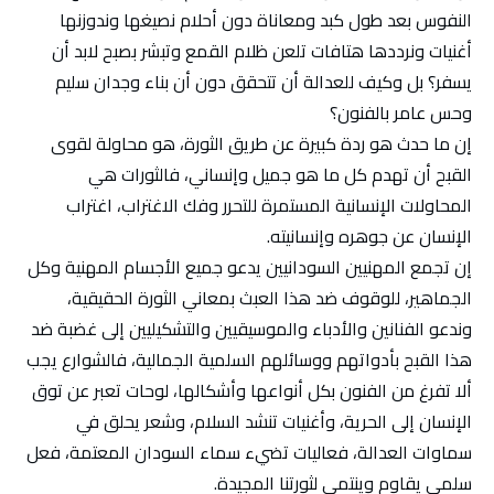
النفوس بعد طول كبد ومعاناة دون أحلام نصيغها وندوزنها
أغنيات ونرددها هتافات تلعن ظلام القمع وتبشر بصبح لابد أن
يسفر؟ بل وكيف للعدالة أن تتحقق دون أن بناء وجدان سليم
وحس عامر بالفنون؟
إن ما حدث هو ردة كبيرة عن طريق الثورة، هو محاولة لقوى
القبح أن تهدم كل ما هو جميل وإنساني، فالثورات هي
المحاولات الإنسانية المستمرة للتحرر وفك الاغتراب، اغتراب
الإنسان عن جوهره وإنسانيته.
إن تجمع المهنيين السودانيين يدعو جميع الأجسام المهنية وكل
الجماهير، للوقوف ضد هذا العبث بمعاني الثورة الحقيقية،
وندعو الفنانين والأدباء والموسيقيين والتشكيليين إلى غضبة ضد
هذا القبح بأدواتهم ووسائلهم السلمية الجمالية، فالشوارع يجب
ألا تفرغ من الفنون بكل أنواعها وأشكالها، لوحات تعبر عن توق
الإنسان إلى الحرية، وأغنيات تنشد السلام، وشعر يحلق في
سماوات العدالة، فعاليات تضيء سماء السودان المعتمة، فعل
سلمي يقاوم وينتمي لثورتنا المجيدة.