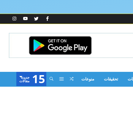
15
‫جديدة‬
ات
تحقيقات
منوعات
‫مقالات‬