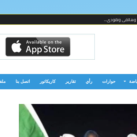
 وهاتفي ونقودي...
 لإحدى المنظما...
 على قدمين!...
ن بالحرب...
ياضة
حوارات
رأي
تقارير
كاريكاتور
اتصل بنا
ملف