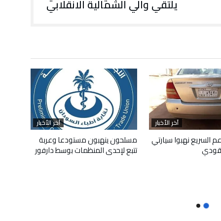
يلتقي والي الشمالية الانقلابي
آخر الأخبار
آخر الأخبار
م السريع نهبوا سيارتي
مسلحون ينهبون مستودعا وعربة
قودي
تتبع لإحدى المنظمات بوسط دارفور
أبريل