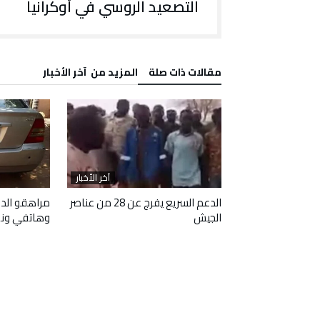
التصعيد الروسي في أوكرانيا
‫مقالات ذات صلة‬
‫المزيد من ‬ آخر الأخبار
آخر الأخبار
آخر الأخبار
 وافقا على هدنة
الدعم السريع يفرج عن 28 من عناصر
مراهقو الدع
الجيش
وهاتفي ون