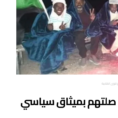
 قوى انقلابية
ن صلتهم بميثاق سياسي