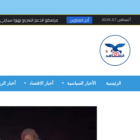
أغسطس 07, 2026
أخر العناوين
مراهقو الدعم السريع نهبوا سيارتي
مسلحون ينهبون مستودعا وعربة تتبع
أخطاء البرهان الكارثية في حرب 15 أبريل...
مبارك الفاضل.. الخزي و العار يمشيان
البرهان وحميدتي وافقا على هدنة 7 أيام تبدأ 4 م...
إنتهى عهد تهديد المواطنين السودانيي
الرئيسية
الأخبار السياسية
أخبار الاقتصاد
أخبار الر