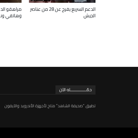
 وافقا على هدنة
الدعم السريع يفرج عن 28 من عناصر
مراهقو الدع
الجيش
وهاتفي ون
حمّـــــــــــــله الآن
تطبيق “صحيفة الشاهد” متاح لأجهزة الأندرويد والآيفون