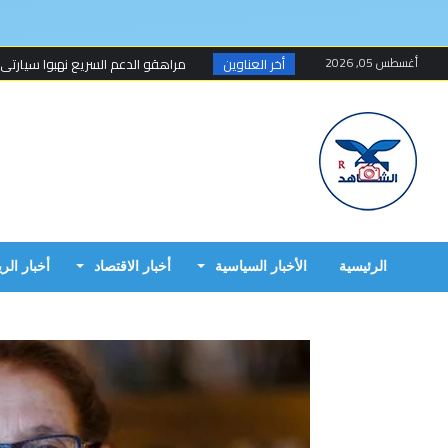
أغسطس 05, 2026
أخر العناوين
مسلحون ينهبون مستودعا وعربة تتبع
أخطاء البرهان الكارثية في حرب 15 أبريل...
مبارك الفاضل.. الخزي و العار يمشيان
البرهان وحميدتي وافقا على هدنة 7 أيام تبدأ 4 م...
إنتهى عهد تهديد المواطنين السودانيي
الرئيسية
الأخبار السياسية
أخبار الاقتصاد
أخبار الر