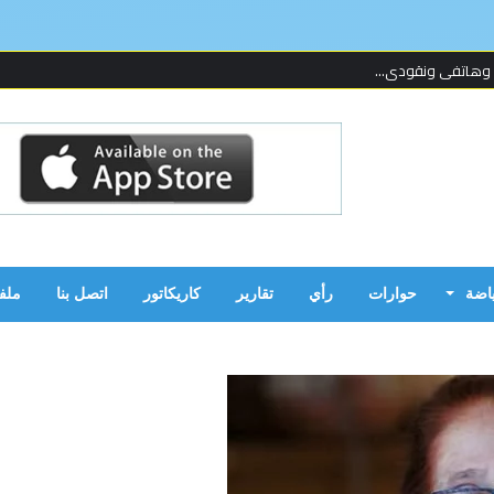
 لإحدى المنظما...
 على قدمين!...
ن بالحرب...
ياضة
حوارات
رأي
تقارير
كاريكاتور
اتصل بنا
ملف