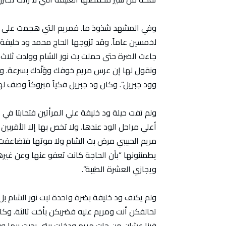
وفي المشهد شذوذ ما. فمريم التي هجمت على ه
لخمسين عاماً. وقد تزوجها الحاج محمد ود خليفة طل
جاءت الضرة حتى حملت بت نور الشام وولدت ثلاث ب
ونقول لها إن عرس مريم خوفك ووَلّدك بسرعة. وك
وود جبريل”. وكان ود جبريل فكياً مبروكاً وصف له
ولم تفت حيلة ود خليفة علي المرأتين فتحابتا في
أعلي مراحل الود عندها. ولا تخص بها إلا الأقربين 
مريم الحبيبي مرض بت الشام ولا موتها فتضاعفت ح
يطمئنونها “بأن الحاجة كانت تعفو عنها وعن غي
ويجازي العشرة الطيبة”.
ولم يكتف ود خليفة بضرة واحدة لبت نور الشام بل ث
تحالفكن أنت ومريم عليه فضربكن بأخت ثالثة. وك
فينا عشان من جات مريم ودخلت بيتي رحبت بيها و