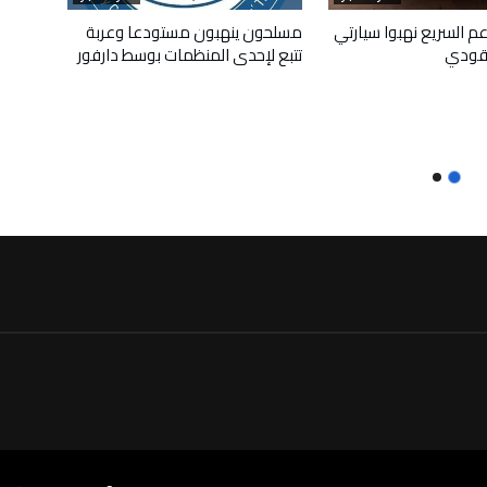
م السريع نهبوا سيارتي
مسلحون ينهبون مستودعا وعربة
قودي
تتبع لإحدى المنظمات بوسط دارفور
أبريل