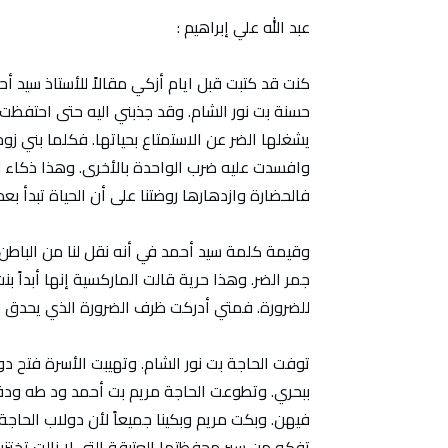
عبد الله علي إبراهيم :
يشغلها الضر عن الاستمتاع بحياتها. فكلما بني زو
وافسدت عليه ضرب الواحدة بالأخرى. وهذا ذكاء لم 
فالحضارة وازدهارها روضتنا على أن الحياة تبدأ بع
وقيمة كلمة سيد أحمد في أنه نقل لنا من الباطن
جمر الضر. وهذا حرية قالت الماركسية إنها أبداً 
للضرورة. فمتي أدركت ظرف الضرورة الذي يحدق ب
توفت الحاجة بت نور الشام. وتهيبت الأسرة فتح د
ببحري. وتطوعت الحاجة مريم بت أحمد ود طه ودق
فيهن. وبكت مريم وبكينا جميعاً لأن دولاب الحاجة
تفكه من سير محفظتها العتيقة التي لا زالت تختز