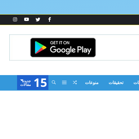
15
‫جديدة‬
ات
تحقيقات
منوعات
‫مقالات‬