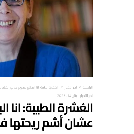
‫الرئيسية‬
آخر الأخبار
العُشرة الطيبة: انا البطلع هدوم بت نور الشام
آخر الأخبار
-
يناير 14, 2023
العُشرة الطيبة: انا 
عشان أشم ريحتها ف