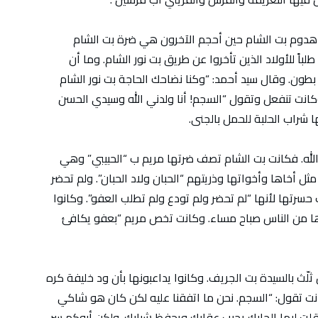
دوم بت الشام حين أحجم الآخرون هي ضرة بت الشام
باً للأولاد الذين تأخروا عن طريق بت نور الشام. وما أن
طون. وقال سيد أحمد: “وكنا نضاحك الحاجة بت نور الشام
انت تنفعل وتقول “السجم! أنا ولدني الله وسيدي الحسن
ا شراب الحلبة للحمل بالجنى.
 الله. فكانت بت الشام تصف ضرتها مريم ب “الحبيبي” وهي
مثل أخاها وأخواتها وذريتهم “الحبان ولاد الحبان”. ولم تحضر
سرتها لأنها “لم تحضر ولم تودع ولم تطلب العفو”. وكانوا
رها من الناس صباح مساء. وكانت تخص مريم “بعفو يكافئ
لّث بالسيدة بت الجريف. وكانوا يداعبونها بأن ود خليفة كره
انت تقول: “السجم. نحن ما اتفقنا عليه لكن كان هو شاكي
قلت ليها الجابك يجيب عقابك ويحفظ شبابك. ولكن أبوكم سر