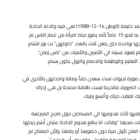
كنت قد كتبت قبل ايام أزكي مقالاً للأستاذ سيد أحمد خليفة (الوطن 14-12-1988) نعي فيه والدته الحاجة
حسنة بت نور الشام. وقد جذبني اليه حتى احتفظت به لنحو 15 عاماً لأنه يصور حياة امرأة من غمار الناس لم
جها بواحدة حتى بلغن ثلاث بالعدد “خاوتهن” بت نور الشام
نتعود نسبته الي الأميين والأميات من “ناس زمان”.
د التعليم والوظيفة والحمام والزول يكون بسام.
 صورة لحيوات نساء سعدن حقاً بزمالة واحدتهن بالأخرى في
بنت الضرورة. فالحرية ليست طلاقة مجنحة بل هي إدراك
ك تفتقت حيلك وأتسع رميك.
ولابها لأخذ هدومها الي المساكين حول ضريح الميرغنية
ت صدرها “وقالت انا بطلع هدوم الحاجة عشان أشم ريحتها
 انفتح لأول مرة دون حضورها أو رضاها. ولأن المفتاح لم
ن فيها التعريفة والقرش والفريني أب قرشين”.