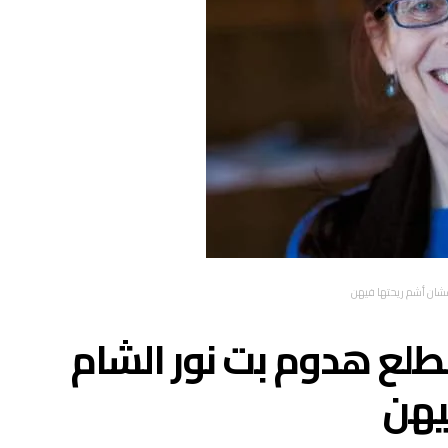
 عشان أشم ريحتها فيهن
البطلع هدوم بت نور الشام
يهن