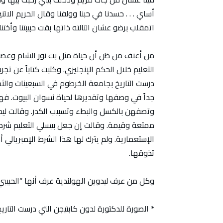
أساي . . . حسدنا في حبنا وولفنا وقال الحريم الا
اتمقلب برضو عشان التالته ذاتها بقت حبيبتنا وأختنا”
من أعنف من ظن أن حياة مثل بت نور الشام وعصبت
التعليم خلال الحكم الإنجليزي. وكتبت كتاباً عن تجر
درست التاريخ بجامعة الخرطوم في السبعينات والث
جداً في وصفها وتقديرها لحياة نسوان البيوت. ف
وتصفهن بالكسل والبطء وتسبيب الكدر. وقالت ليدو
ممتعة وقيمة. وقالت إن جعل بيسلي التعليم شرط
الإستعمارية. ولم يترك لها هذا الشرط الإمبريالي 
تذوقها.
وكل من عرف ليدوين الهولندية عرف أنها “الحبيبي
* الصورة للدكتورة لدون كابتيجن التي درست التاري