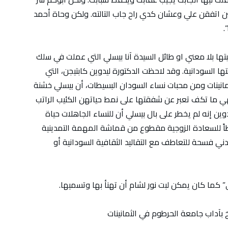
تنين اتفقن علي وعشان كدي راح جاب التالته. ولكن وحاة أحمد
.
ها بلا معني او طائل السيدة آنا بيسلي التي عملت في سلك
بتها السودانية. وقد لاحظت الدكتورة ليدوين كابتيجن، التي
مانينات ومن محبات نساء السودان البسيطات، أن بيسلي خشنة
هي ما تكف تعبر عن شفقتها على نمط حياتهن الكئيب الراتب
ين إنه لم يخطر على بال بيسلي أن للنساء الجاهلات حياة
اً للسعادة الزوجية مقطوع من قماشة المهمة التمدينية
أدني فسحة للتعاطف مع التقاليد الثقافية السودانية أو
” كما كان يمكن لبت نور لشام أن تهنأ بها وتسميها.
خ بآداب جامعة الحرطوم في الثمانينات