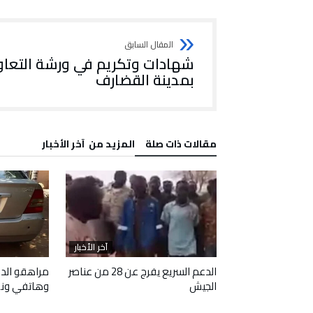
شهادات وتكريم في ورشة التعاو
بمدينة القضارف
‫مقالات ذات صلة‬
‫المزيد من ‬ آخر الأخبار
آخر الأخبار
آخر الأخبار
 وافقا على هدنة
الدعم السريع يفرج عن 28 من عناصر
مراهقو الدع
الجيش
وهاتفي ون