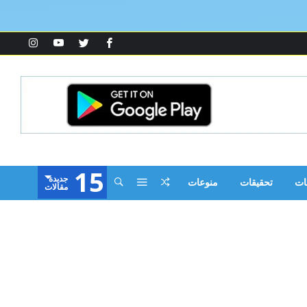
15
‫جديدة‬
ات
تحقيقات
منوعات
‫مقالات‬