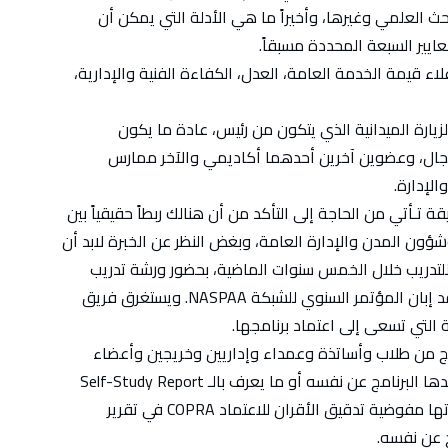
العلمي وغيرها، وأخيراً ما هي الأدلة التي يمكن أن
عايير السبعة المحددة مسبقاً.
 قيمة الخدمة العامة، العدل، الكفاءة الفنية والإدارية،
 Site Visit Team أي فريق الزيارة الميدانية الذي يتكون من رئيس، عادة ما يكون
لمجال، وعضوين آخرين أحدهما أكاديمي والآخر ممارس
 تـأتي من الحاجة إلى التأكد من أن هنالك ربطاً حقيقياً بين
ون المدن والإدارة العامة، وبغض النظر عن الخبرة لابد أن
للتدريب خلال الخمس سنوات الماضية، بحضور ورشة تدريب
معهد الاعتماد Accreditation Institute التي تعقد إبان المؤتمر السنوي للشبكة NASPAA. ويستغرق فريق
 التي تسعى إلى اعتماد برنامجها.
نامج من طلاب وأساتذة وعمداء وإداريين وخريجين وأعضاء
المجتمع المحلي، ومن ثم مقارنة الدراسة التي أعدها البرنامج عن نفسه أو ما يعرف بالـ Self-Study Report
مع الوقائع على الأرض، وفقاً للملاحظات التي أبدتها مفوضية تدقيق الأقران للاعتماد COPRA في تقرير
ج عن نفسه.