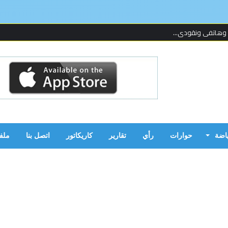
 لإحدى المنظما...
 على قدمين!...
ن بالحرب...
ياضة
حوارات
رأي
تقارير
كاريكاتور
اتصل بنا
ملف