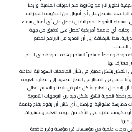
يفية تطوير البرامج وشروط منح الدرجات العلمية. وأيضاً
ت الجامعة ستحصل على أي أموال من الحكومة الفيدرالية
ستيفاء الشروط الفيدرالية لن تحصل على أي أموال سواء
ء. وعليه، أي جامعة أميركية تحصل على تدقيق من جهة
درالية، هذا بالإضافة إلى أن العديد من البرامج تخضع
 المحدد.
 جودة وفحصاً مستمراً لاستمرار هذه الجودة حتى لا يتم
ر معترف بها.
لى التفكير بشكل عميق في شأن الجامعات السودانية الخاصة
أنا جالس في المطار في انتظار الصعود إلى الطائرة للعودة
إليه حال التعليم بشكل عام في بلادنا والتعليم العالي
م بخطة تنموية تنسّق بشكل جيد بين التوجهات التنموية
لك ممارسة عشوائية، وبإمكان أي كائن أن يقوم بفتح جامعة
 حكومية قادرة على التأكد من جودة التعليم ومستويات
 فيها.
صيل درجات علمية من مؤسسات غير مؤهلة وغير خاضعة