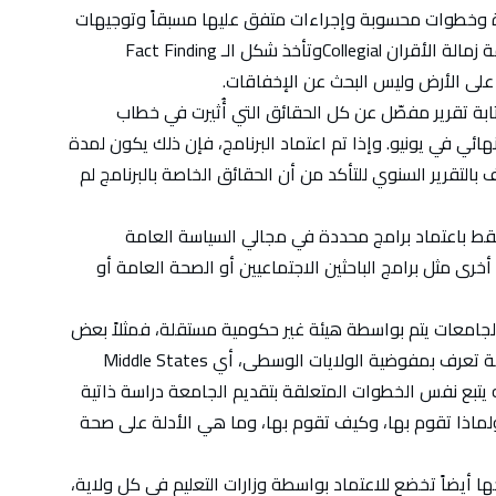
وخطوات محسوبة وإجراءات متفق عليها مسبقاً وتوجيهات
متكاملة على كيفية القيام بها، وتتم العملية بصفة زمالة الأقران Collegialوتأخذ شكل الـ Fact Finding
بكتابة تقرير مفصّل عن كل الحقائق التي أُثيرت في خطاب
هائي في يونيو. وإذا تم اعتماد البرنامج، فإن ذلك يكون لمدة
 بالتقرير السنوي للتأكد من أن الحقائق الخاصة بالبرنامج لم
قط باعتماد برامج محددة في مجالي السياسة العامة
خرى مثل برامج الباحثين الاجتماعيين أو الصحة العامة أو
لجامعات يتم بواسطة هيئة غير حكومية مستقلة، فمثلاً بعض
الجامعات في الساحل الشرقي تُعتمد بواسطة جهة تعرف بمفوضية الولايات الوسطى، أي Middle States
ل لكنه يتبع نفس الخطوات المتعلقة بتقديم الجامعة دراسة ذاتية
 التي تقوم بها، ولماذا تقوم بها، وكيف تقوم بها، وما هي الأدلة على صحة
ا أيضاً تخضع للاعتماد بواسطة وزارات التعليم في كل ولاية،