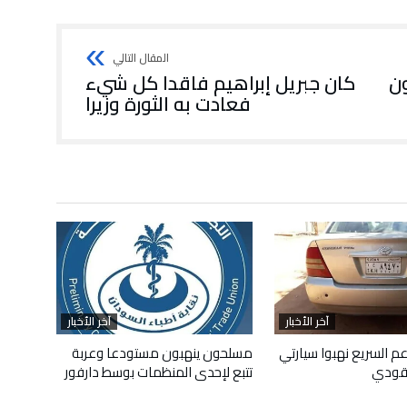
ن
كان جبريل إبراهيم فاقدا كل شيء
فعادت به الثورة وزيرا
آخر الأخبار
آخر الأخبار
م السريع نهبوا سيارتي
مسلحون ينهبون مستودعا وعربة
قودي
تتبع لإحدى المنظمات بوسط دارفور
أبريل