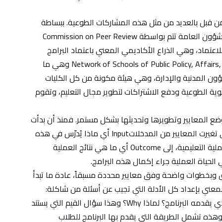
من قبل بالعديد من مثل هذه المشاركات الطوعية. ببساطة
طريقة اعتماد برامج السياسة العامة والإدارة والشؤون العامة تتم بواسطة Commission on Peer Review
دقيق الأقران للاعتماد، وهي الذراع الأكاديمي المعني باعتماد البرامج
ضمن ما يعرف بـ Network of Schools of Public Policy, Affairs, and Administration (NASPAA) وهي ما
ون المدنية والإدارة، وهي هيئة مكونة من كل الكليات
ة الطوعية ودفع الاشتراكات لتطوير مجال التعليم، وتقوم
ع المعايير وتطويرها وتحديثها بشكل مستمر. فمنذ أن بدأت
المفوضية في أوائل السبعينيات من القرن الماضي تغيرت المعايير من المدخلاتInput أي ماذا يُدرّس في هذه
البرامج، إلى Output أي ما هي مخرجات هذه العملية التعليمية، إلى Outcome أي ما هي نتائج العملية
الحياة العملية جراء إكمال هذه البرامج.
وبخطوات واضحة وفق معايير محددة مسبقاً، عادة ما تبدأ
 المعني بإعداد كل الأدلة التي تجيب عن أسئلة من شاكلة:
ماذا Whatيفعل البرنامج؟ أي ما هو المحتوى الذي يقدمه البرنامج؟ لماذا Why؟ وهذا سؤال القيم التي يستند
ا البرنامج في تصميمه وتطبيقه. كيف how؟ وهذه تشمل الطريقة التي يقدم بها البرنامج للطلاب