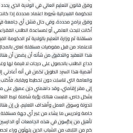
وفق قانون التعليم العالي في الولاية الذي يحدد ك
للحكومة الفيدرالية شروط اعتماد محددة إذا كان
وفق برامج محددة. وفي حال فشل أي جامعة في ا
أكانت للبحث العلمي أو لمساعدة الطلاب الفقرا
مستقلة ثم وزارة التعليم بالولاية ثم الحكومة الفي
للاعتماد من قبل مفوضيات مستقلة تعنى بالمجال
هذا التعقيد والتدقيق من شأنه أن يضمن أن هنالك
خداع الطلاب بالحصول على درجات لا قيمة لها وغي
أهمية هذا السرد الطويل تكمن في أنه أعادني إ
والعامة التي تناسلت دون تخطيط ورقابة، فأكتب و
إلى مقر إقامتي، وقد داهمني حزن عميق على ما آل 
بشكل خاص، فليست هنالك رؤية شاملة تربط التعلي
للدولة وسوق العمل وأهداف التعليم، بل إن هنا
خاصة وتدريس ما يشاء من غير أي جهة مستقلة أو
تأهيل من يدرُّسون في هذه الجامعات أو الدارسين
كم من الآلاف من الشباب الذين يلهثون وراء تح