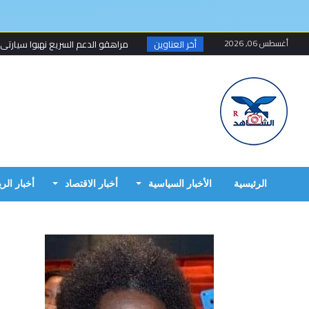
أغسطس 06, 2026
أخر العناوين
مسلحون ينهبون مستودعا وعربة تتبع
أخطاء البرهان الكارثية في حرب 15 أبريل...
مبارك الفاضل.. الخزي و العار يمشيان
البرهان وحميدتي وافقا على هدنة 7 أيام تبدأ 4 م...
إنتهى عهد تهديد المواطنين السودانيي
الرئيسية
الأخبار السياسية
أخبار الاقتصاد
أخبار الر