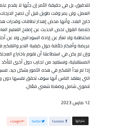
للتدقيق، بل في حقيقة الأمر إن جلّها لا يقدم عل
العمل، ولن يمر وقت طويل قبل أن تصبح الدرجات ا
خارج البلاد، وأنها محض إهدار لطاقات وقدرات هذه
خلاصة القول تخص الحديث عن إصلاح التعليم العام 
مختطفة ولا تعبّر عن إرادة السودانيين ولا عن أح
عريضة وأفكار خلاّقة حول كيفية التدبر والتفكير ف
وإن لم يكن في استطاعتنا أن نقوم باختراع العجلة،
المستقبلية، ونستفيد من تجارب دول أخرى للتأكد 
إذا لم نبدأ التفكير في هذه الأمور بشكل جيد، فسي
التي يعتقد الناس أنها سوف تحقق نفسها دون رؤ
تنموي شامل وضغط شعبي فعّال.
12 مارس 2023
‫‫ شاركها‬
Google+
Twitter
Facebook