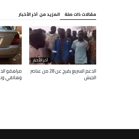
‫مقالات ذات صلة‬
‫المزيد من ‬ آخر الأخبار
آخر الأخبار
آخر الأخبار
 وافقا على هدنة
الدعم السريع يفرج عن 28 من عناصر
مراهقو الدع
الجيش
وهاتفي ون