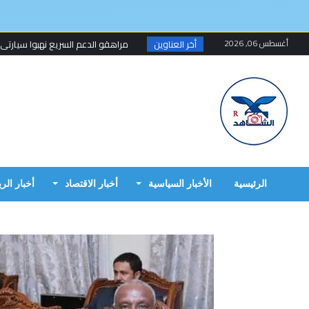
أغسطس 06, 2026
أخر العناوين
مراهقو الدعم السريع نهبوا سيارتي
مسلحون ينهبون مستودعا وعربة تتبع
أخطاء البرهان الكارثية في حرب 15 أبريل...
مبارك الفاضل.. الخزي و العار يمشيان
البرهان وحميدتي وافقا على هدنة 7 أيام تبدأ 4 م...
إنتهى عهد تهديد المواطنين السودانيي
الرئيسية
الأخبار السياسية
أخبار الاقتصاد
أخبار الر