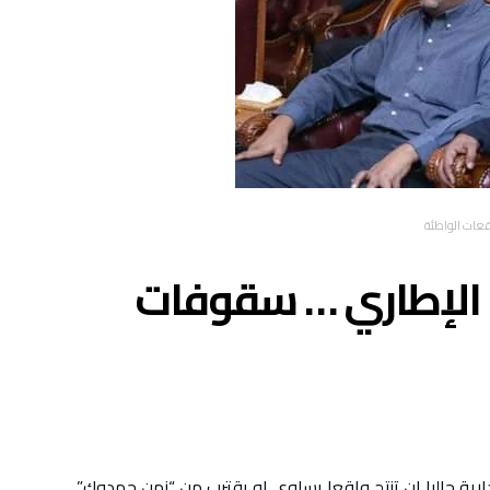
قعات الواطئة
 الإطاري … سقوفات
جارية حاليا ان تنتج واقعا يساوي او يقترب من “زمن حمدوك”