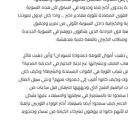
 يجدون أكبر مما وجدوه في السابق لأن هذه التسوية
لقوى المضادة للثورة مقادير اكبر … واذا كان اردول نموذجا
ة والكيزانية داخل التسوية الأولى من تمرير وتحقيق
ة فإن الارادلة الذين ينتظرون دورهم في التسوية الجديدة
 ومطالب الكيزان باقنعة خلابة مندهشة.
أين ذهبت أموال (قومة حمدوك) للسودان؟ وأين ذهبت نتائج
 الالاف وعشراتها عبر لجنة الاختيار في الخدمة المدنية؟
 من شباب الثورة في القوات المسلحة والشرطة؟ وكيف كان
مدوك وكيف كانوا أقرب إلى حمدوك منهم؟ وعلى سبيل المثال
ت ابراهيم الشيخ التي وجههها للبرهان قبل ساعات من
) سمحوا له بالاستمرار في سرقتها والاستيلاء عليها بشكل
حصر كيف سمحوا أيضا باستبعاد أكثر الوزراء الثوريين نزاهة
 لأنهم كانوا لا يروقون لشركاء الخيانة من عسكر وجنجويد