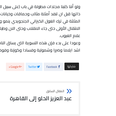
ولو أننا كتبنا مجلدات مطولة في باب (على سبيل ا
ذاتها قبل ان تنفد أمثلة مثالب وحماقات وخيانات
المثلثة في ترك الغول الكيزاني الجنجويدي ينمو و
الانتقال الأولى حتى جاء الانقلاب وحتى الان وطيلة
علام الغيوب.
وعودا على بدء فإن هذه التسوية التي يساق الناس إ
اشد ايلاما وضررا وشمولية وفسادا وكوزنة وفو
‫‫ شاركها‬
Google+
Twitter
Facebook
عبد العزيز الحلو إلى القاهرة