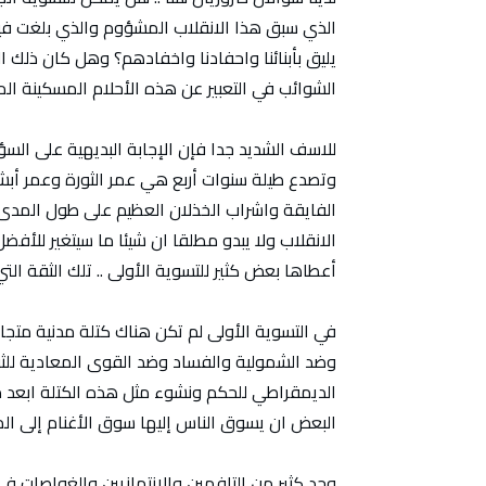
الذي سبق هذا الانقلاب المشؤوم والذي بلغت فيه 
يليق بأبنائنا واحفادنا واخفادهم؟ وهل كان ذلك 
الشوائب في التعبير عن هذه الأحلام المسكينة ال
للاسف الشديد جدا فإن الإجابة البديهية على السؤ
وتصدع طيلة سنوات أربع هي عمر الثورة وعمر أب
الانقلاب ولا يبدو مطلقا ان شيئا ما سيتغير للأفض
أعطاها بعض كثير للتسوية الأولى .. تلك الثقة التي
في التسوية الأولى لم تكن هناك كتلة مدنية متج
وضد الشمولية والفساد وضد القوى المعادية للثورة 
الديمقراطي للحكم ونشوء مثل هذه الكتلة ابعد ما
البعض ان يسوق الناس إليها سوق الأغنام إلى الم
وجد كثير من التافهين والانتهازيين والغواصات