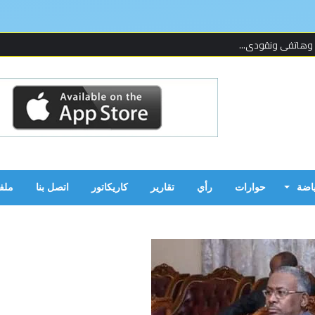
 وهاتفي ونقودي...
 لإحدى المنظما...
 على قدمين!...
ن بالحرب...
ياضة
حوارات
رأي
تقارير
كاريكاتور
اتصل بنا
ملف