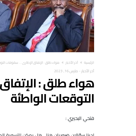
‫الرئيسية‬
آخر الأخبار
هواء طلق : الإتفاق الإطاري … سقوفات التو
آخر الأخبار
-
مارس 16, 2023
هواء طلق : الإتفاق
التوقعات الواطئة
فتحي البحيري :
لدينا سؤالان ضروريان هنا .. هل يمكن للتسوية ال