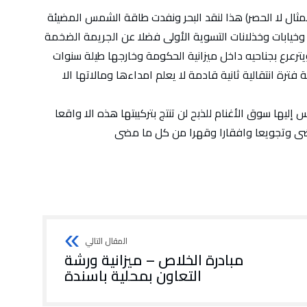
لمثال لا الحصر) هذا لنقد البحر ونفدت طاقة الشمس المضيئة
 وخيابات وخذلانات التسوية الأولى فضلا عن الجريمة الضخمة
يترعرع بجناحيه داخل ميزانية الحكومة وخارجها طيلة سنوات
 فترة انتقالية ثانية قادمة لا يعلم امداءها ومالاتها الا
ليها سوق الأغنام للذبح لن تنتج بتركيبتها هذه الا واقعا
ضى وتجويعا وافقارا وقهرا من كل ما مضى
مبادرة الخلاص – ميزانية ورشة
التعاون بمحلية باسندة