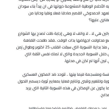
الأحلام الوطنية المشروعة ذروتها في ان يبدأ بناء سودان
العهد الحمدوكي القصير صادقا فعلا ونقيا وخاليا من
مفترى عليها؟
الين هي لا .. لا والف لا وهي إجابة ظلت تصدح بها الشوارع
شع محاولات اجهاضها بذات الوقت ..فقد طفحت التفاهة
الفايقة واشراب الخذلان العظيم على طول المدى منذ بداية التسوية التي سبقت انقلاب 25 اكتوبر وطوال زمن
ل خلال التسوية الجديدة والتي لا تملك نفس الثقة التي
 تبين أنها لم تكن في محلها.
انسة ومنسجمة فيما بينها .. تتوحد ضد المكون العسكري
وللتغيير وتتبنى وتلتزم فعليا بمعايير ثورة ديسمبر التحول
 يكون عن الإمكان في هذه التسوية الثانية التي يريد
ذابح.
 في زمن حمدوك الغامض ضالتهم فتضخموا واستطالوا