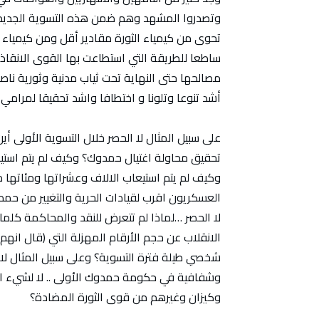
وتصدروا المشهد وهم ضمن هذه التسوية الجديدة
تحوى من كيمياء الثورة مقادير أقل ومن كيمياء ا
ساطعا للطريقة التي استطاعت بها القوى الانقاذي
مصالحها حتى النهاية تحت ثياب مدنية وثورية ناصع
أشد تنوعا وتلونا و اختطافا واشد تحقيقا لمرامي
على سبيل المثال لا الحصر خلال التسوية الأولى 
تحقيق محاولة اغتيال حمدوك؟ وكيف لم يتم استيعاب
وكيف لم يتم استيعاب الالاف وعشراتها ومئاتها
العسكريون اقرب لقيادات الحرية والتغيير من ح
لا الحصر …لماذا لم تتعرض للنقد والمحاكمة كلما
الانقلاب عن حجم الأرقام المهزلة التي (قال انهم
شخصي طيلة فترة التسوية؟ وعلى سبيل المثال لا ال
وشفافية في حكومة حمدوك الأولى .. لا لشيء الا
وكيزان وغيرهم من قوى الثورة المضادة؟