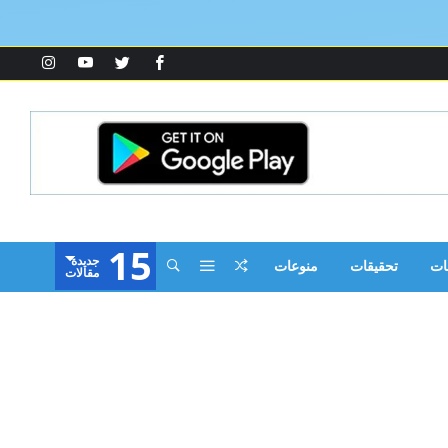
15
‫جديدة‬
ات
تحقيقات
منوعات
‫مقالات‬