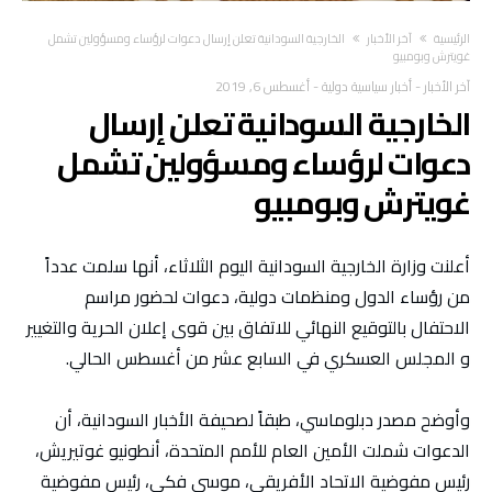
‫الرئيسية‬
آخر الأخبار
الخارجية السودانية تعلن إرسال دعوات لرؤساء ومسؤولين تشمل
غويترش وبومبيو
آخر الأخبار
-
أخبار سياسية دولية
-
أغسطس 6, 2019
الخارجية السودانية تعلن إرسال
دعوات لرؤساء ومسؤولين تشمل
غويترش وبومبيو
أعلنت وزارة الخارجية السودانية اليوم الثلاثاء، أنها سلمت عدداً
من رؤساء الدول ومنظمات دولية، دعوات لحضور مراسم
الاحتفال بالتوقيع النهائي للاتفاق بين قوى إعلان الحرية والتغيير
و المجلس العسكري في السابع عشر من أغسطس الحالي.
وأوضح مصدر دبلوماسي، طبقاً لصحيفة الأخبار السودانية، أن
الدعوات شملت الأمين العام للأمم المتحدة، أنطونيو غوتيريش،
رئيس مفوضية الاتحاد الأفريقي، موسى فكي، رئيس مفوضية