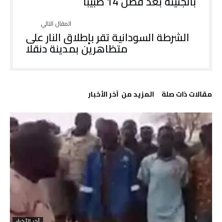
بالجنينة بعد فصل 14 طبيباً
الشرطة السودانية تقر بإطلاق النار على
متظاهرين بمدينة دنقلا
‫مقالات ذات صلة‬
‫المزيد من ‬ آخر الأخبار
آخر الأخبار