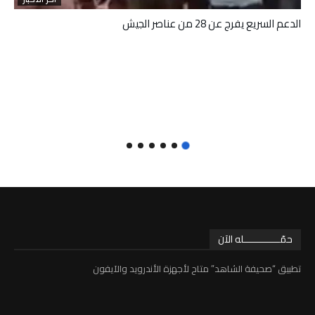
الدعم السريع يفرج عن 28 من عناصر الجيش
حمّـــــــــــــله الآن
تطبيق “صحيفة الشاهد” متاح لأجهزة الأندرويد والآيفون