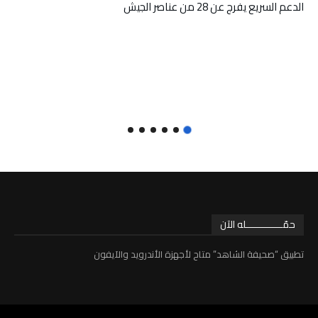
الدعم السريع يفرج عن 28 من عناصر الجيش
حمّـــــــــــــله الآن
تطبيق “صحيفة الشاهد” متاح لأجهزة الأندرويد والآيفون