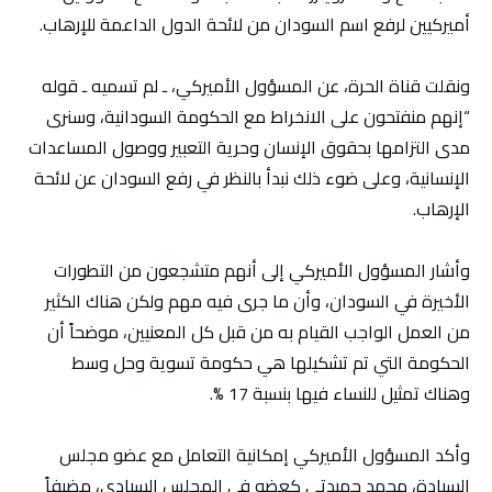
أميركيين لرفع اسم السودان من لائحة الدول الداعمة للإرهاب.
ونقلت قناة الحرة، عن المسؤول الأميركي، ـ لم تسميه ـ قوله
“إنهم منفتحون على الانخراط مع الحكومة السودانية، وسنرى
مدى التزامها بحقوق الإنسان وحرية التعبير ووصول المساعدات
الإنسانية، وعلى ضوء ذلك نبدأ بالنظر في رفع السودان عن لائحة
الإرهاب.
وأشار المسؤول الأميركي إلى أنهم متشجعون من التطورات
الأخيرة في السودان، وأن ما جرى فيه مهم ولكن هناك الكثير
من العمل الواجب القيام به من قبل كل المعنيين، موضحاً أن
الحكومة التي تم تشكيلها هي حكومة تسوية وحل وسط
وهناك تمثيل للنساء فيها بنسبة 17 %.
وأكد المسؤول الأميركي إمكانية التعامل مع عضو مجلس
السيادة، محمد حميدتي كعضو في المجلس السيادي، مضيفاً