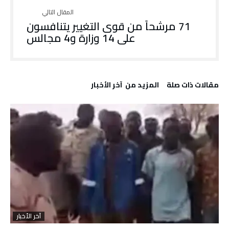
71 مرشحاً من قوى التغيير يتنافسون
على 14 وزارة و4 مجالس
‫مقالات ذات صلة‬
‫المزيد من ‬ آخر الأخبار
آخر الأخبار