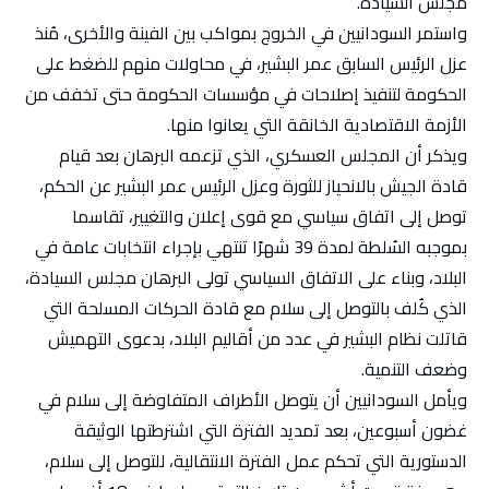
مجلس السيادة.
واستمر السودانيين في الخروج بمواكب بين الفينة والأخرى، مُنذ
عزل الرئيس السابق عمر البشير، في محاولات منهم للضغط على
الحكومة لتنفيذ إصلاحات في مؤسسات الحكومة حتى تخفف من
الأزمة الاقتصادية الخانقة التي يعانوا منها.
ويذكر أن المجلس العسكري، الذي تزعمه البرهان بعد قيام
قادة الجيش بالانحياز للثورة وعزل الرئيس عمر البشير عن الحكم،
توصل إلى اتفاق سياسي مع قوى إعلان والتغيير، تقاسما
بموجبه السُلطة لمدة 39 شهرًا تنتهي بإجراء انتخابات عامة في
البلاد، وبناء على الاتفاق السياسي تولى البرهان مجلس السيادة،
الذي كُلف بالتوصل إلى سلام مع قادة الحركات المسلحة التي
قاتلت نظام البشير في عدد من أقاليم البلاد، بدعوى التهميش
وضعف التنمية.
ويأمل السودانيين أن يتوصل الأطراف المتفاوضة إلى سلام في
غضون أسبوعين، بعد تمديد الفترة التي اشترطتها الوثيقة
الدستورية التي تحكم عمل الفترة الانتقالية، للتوصل إلى سلام،