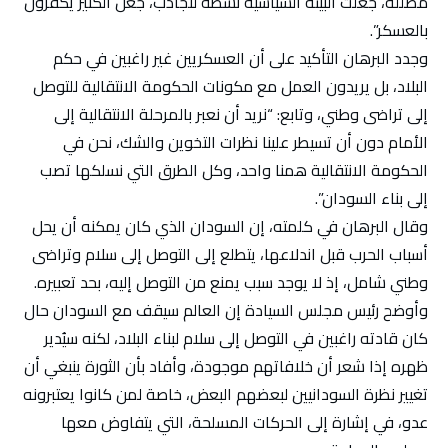
مضللة، جعلت البيئة السياسية نشطة لتجاذب، جعل الكثير يكفرون
بالعسكر”.
وجدد البرهان التأكيد على أن العسكريين غير راغبين في حكم
البلاد، بل يريدون العمل مع مكونات الحكومة الانتقالية للتوصل
إلى تراضى وطني، وتابع: “نريد أن نعبر بالمرحلة الانتقالية إلى
الأمام دون أن تسيطر علينا نظرات التخوين والشك، نحن في
الحكومة الانتقالية همنا واحد، وكل الطرق التي نسلكها تصب
إلى بناء السودان”.
وقال البرهان في كلمته، إن السودان الذي كان يمكنه أن يحل
أسباب الحرب قبل اندلاعها، يتطلع إلى التوصل إلى سلام وتراضى
وطني شامل، إذ لا يوجد سبب يمنع من التوصل إليه، بحد تعبيره.
وأوضح رئيس مجلس السيادة إن العالم سيقف مع السودان حال
كان قادته راغبين في التوصل إلى سلام لبناء البلاد، لكنه سيُدير
ظهره إذا شعر أن خلافاتهم موجودة، وأفاد بأن الثورة ينبغي أن
تغيير نظرة السودانيين لبعضهم البعض، خاصة لمن كانوا يعتبرونه
عدو، في إشارة إلى الحركات المسلحة، التي يتفاوض معها