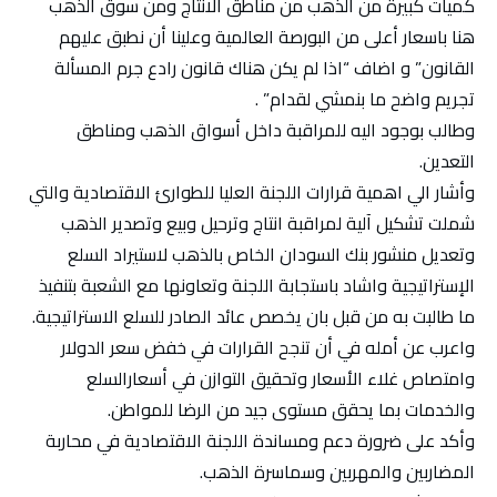
كميات كبيرة من الذهب من مناطق الانتاج ومن سوق الذهب
هنا باسعار أعلى من البورصة العالمية وعلينا أن نطبق عليهم
القانون” و اضاف “اذا لم يكن هناك قانون رادع جرم المسألة
تجريم واضح ما بنمشي لقدام” .
وطالب بوجود اليه للمراقبة داخل أسواق الذهب ومناطق
التعدين.
وأشار الي اهمية قرارات اللجنة العليا للطوارئ الاقتصادية والتي
شملت تشكيل آلية لمراقبة انتاج وترحيل وبيع وتصدير الذهب
وتعديل منشور بنك السودان الخاص بالذهب لاستيراد السلع
الإستراتيجية واشاد باستجابة اللجنة وتعاونها مع الشعبة بتنفيذ
ما طالبت به من قبل بان يخصص عائد الصادر للسلع الاستراتيجية.
واعرب عن أمله في أن تنجح القرارات في خفض سعر الدولار
وامتصاص غلاء الأسعار وتحقيق التوازن في أسعارالسلع
والخدمات بما يحقق مستوى جيد من الرضا للمواطن.
وأكد على ضرورة دعم ومساندة اللجنة الاقتصادية في محاربة
المضاربين والمهربين وسماسرة الذهب.