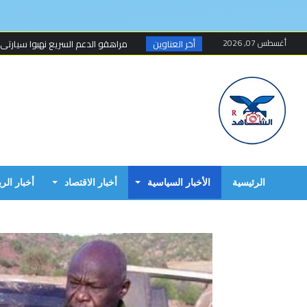
أغسطس 07, 2026
أخر العناوين
مراهقو الدعم السريع نهبوا سيارتي
مسلحون ينهبون مستودعا وعربة تتبع
أخطاء البرهان الكارثية في حرب 15 أبريل...
مبارك الفاضل.. الخزي و العار يمشيان
البرهان وحميدتي وافقا على هدنة 7 أيام تبدأ 4 م...
إنتهى عهد تهديد المواطنين السودانيي
الرئيسية
الأخبار السياسية
أخبار الاقتصاد
أخبار الر