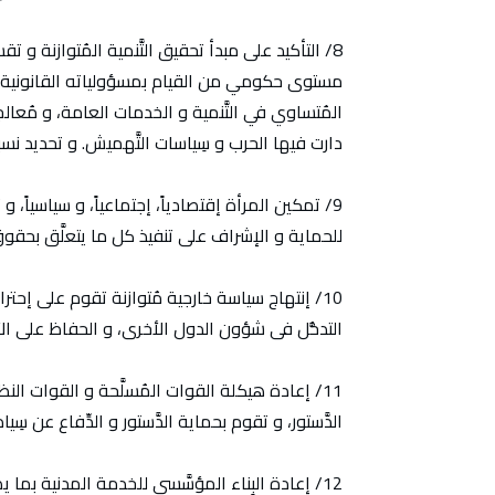
8/ التأكيد على مبدأ تحقيق التَّنمية المُتوازنة و 
مستوى حكومي من القيام بمسؤولياته القانونية و ال
المُتساوي في التَّنمية و الخدمات العامة، و مُعالجة
دارت فيها الحرب و سِياسات التَّهميش. و تحديد نسبة
9/ تمكين المرأة إقتصادياً، إجتماعياً، و سياسياً، و 
للحماية و الإشراف على تنفيذ كل ما يتعلَّق بحقوق
10/ إنتهاج سياسة خارجية مُتوازنة تقوم على إحترا
التدخُّل فى شؤون الدول الأخرى، و الحفاظ على الأم
11/ إعادة هيكلة القوات المُسلَّحة و القوات ا
الدَّستور، و تقوم بحماية الدَّستور و الدِّفاع عن سِيا
12/ إعادة البِناء المؤسَّسي للخدمة المدنية بما يضمن إستقلاليتها و قوميتها و كفاءَتها المِهنية.