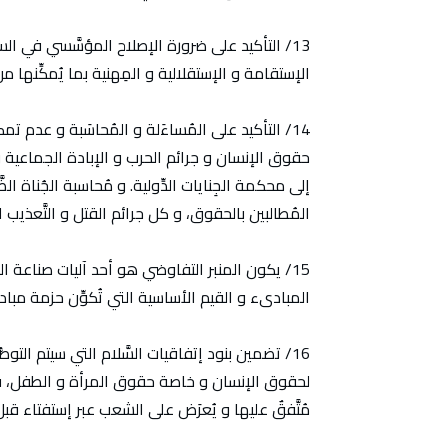
13/ التأكيد على ضرورة الإصلاح المؤسَّسي في الس
الإستقامة و الإستقلالية و المِهنية بما يُمكِّنها من
14/ التأكيد على المُساءَلة و المُحاسَبة و عدم 
حقوق الإنسان و جرائم الحرب و الإبادة الجماعية و ا
إلى محكمة الجِنايات الدِّولية. و مُحاسبة الجُناة ال
المُطالبين بالحقوق، و كل جرائم القتل و التَّعذيب 
15/ يكون المنبر التفاوضي هو أحد آليات صناعة ال
المبادىء و القيم الأساسية التي تُكوِّن حزمة مبادىء
16/ تضمين بنود إتفاقيات السَّلام التي سيتم التوص
لحقوق الإنسان و خاصة حقوق المرأة و الطفل، في الد
مُتَّفقٌ عليها و يُعرَض على الشعب عبر إستفتاء قبل 