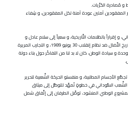
مُصادرة الحُرِّيات.
و أسَر المفقودين آملين عودة آمنة لكل المفقودين، و شِفاء
ني، و إقراراً بالظلامات التَّاريخية، و سعياً إلى سلام عادل و
مُستدام عبر مُخاطبة جذور الأزمة، و إستناداً على تاريخ النِّضال ضد نظام إنقلاب 30 يونيو 1989، و التجارب المريرة
وحدة و سيادة الوطن، كان لا بد لنا من التفاكًر حول بناء دولة
.
مُّع الأجسام المطلبية، و منفستو الحركة الشَّعبية لتحرير
عب السُّوداني في خطوةٍ تُمهِّد للتوصُّل إلى ميثاق
شروع الوطني المنشود، توصَّل الطرفان إلى إتِّفاق شمل