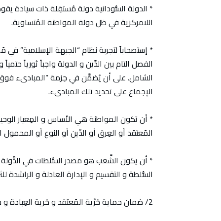
* الدولة السُّودانية دولة مُستقِلة ذات سيادة يقوم 
اللامركزية في ظل دولة المواطنة المُتساوية.
* إستصحاباً لتجربة نظام “الجبهة الإسلامية” في مُما
الفصل التام بين الدِّين و الدولة واجباً ثورياً حتمياً و 
الشامل. على أن يُضمَّن في حِزمة “المبادىء فوق ا
الإجماع على تحديد تلك المبادىء.
* أن تكون المواطنة هي الأساس و المِعيار الوحيد
المُعتقد أو العِرق أو الدِّين أو النوع أو المحمول ال
* أن يكون الشَّعب هو مصدر السُّلطات في الدَّولة ال
السُّلطة و التقسيم و الإدارة العادلة و الراشدة للث
2/ ضمان حماية حُرِّية المُعتقد و حُرية العِبادة و حُرية الفِكر و حُرية المُمارسة الدِّينية.