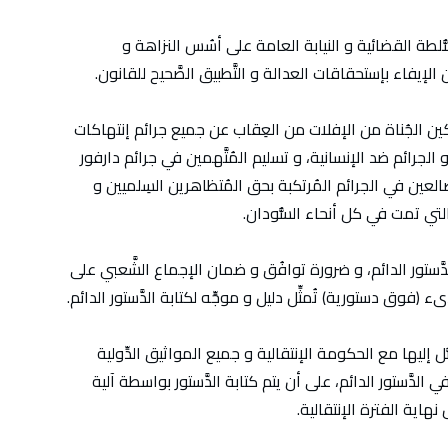
ُّلطة القضائية و النيابة العامة على أسُس النزاهة و
 الإيفاء بإستحقاقات العدالة و التَّطبيق الصَّحيح للقانون.
تمكين الجُناة من الإفلات من العِقاب عن جميع جرائم إنتهاكات
لجرائم ضد الإنسانية، و تسليم المُتَّهمين في جرائم دارفور
ضَّالعين في الجرائم المُرتكبة بحق المُتظاهرين السِلميين و
التي تمت في كل أنحاء السُّودان.
دَّستور الدائم، و ضرورة توافُق و ضمان الإجماع الشَّعبي على
 (فوق دستورية) تُمثِّل دليل و موجِّه لكتابة الدَّستور الدائم.
ُّل إليها مع الحكومة الإنتقالية و جميع المواثيق الدِّولية
َّستور الدائم، على أن يتم كتابة الدَّستور بواسطة آلية
نهاية الفترة الإنتقالية.