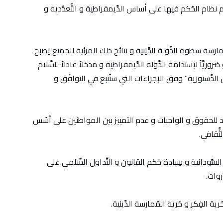
نظام الحُكم فيها على أساس الدِّيمقراطية و التَّعدُّدية و
رسة سطوة الدَّولة الدِّينية و نتائج ذلك المرئية للجميع يصبح
ضروريَّاً لإستدامة الدَّولة الدِّيمقراطية و مدخلاً عادلاً للسَّلام
لدَّستورية” وفق الإجراءات التي ستُتبع في التوافُق و
 للحقوق و الواجبات و عدم التمييز بين المواطنين على أسُس
ثَّقافي.
سُّودانية و سِيادة حُكم القانون و التَّداول السِّلمي على
روات.