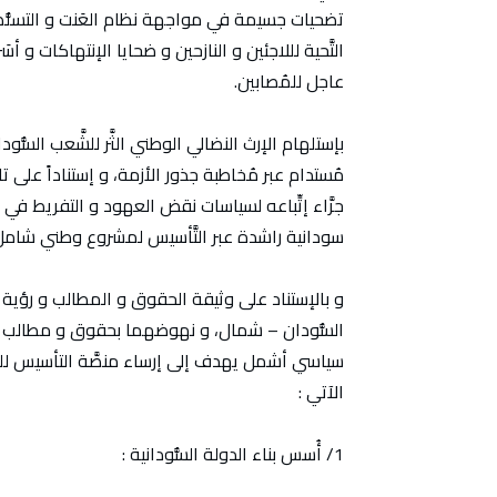
تضحيات جسيمة في مواجهة نظام العَنت و التسلُّط و 
التَّحية لللاجئين و النازحين و ضحايا الإنتهاكات 
عاجل للمُصابين.
بإستلهام الإرث النضالي الوطني الثَّر للشَّعب السُّودا
جرَّاء إتِّباعه لسياسات نقض العهود و التفريط في 
سودانية راشدة عبر التَّأسيس لمشروع وطني شامل
و بالإستناد على وثيقة الحقوق و المطالب و رؤية تج
السُّودان – شمال، و نهوضهما بحقوق و مطالب الشَّ
سياسي أشمل يهدف إلى إرساء منصَّة التأسيس للم
الآتي :
1/ أُسس بناء الدولة السُّودانية :