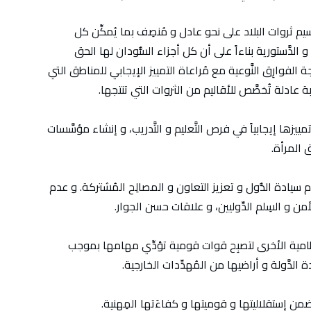
تقسيم ثروات البلاد على نحو عادل و مُنصِف بما يُمكِّن كل
دَّستورية بناءاً على أن كل أجزاء السُّودان لها الحق
 الفوارِق النَّوعية مع مُراعاة التمييز الإيجابي للمناطق التي
 عادلة تُخصَّص للأقاليم من الثروات التي تنتجها.
تمييزها إيجابياً في فرص التَّعليم و التَّدريب، و إنشاء مؤسَّسات
 المرأة.
م سيادة الدُّول و تعزيز التعاون و المصالِح المُشتركة. و عدم
ن و السِلم الدِّوليين، و علاقات حسن الجوار.
لنظامية الأخرى لتصبِح قوات قومية تؤدِّي مهامها بموجب
دة الدَّولة و أراضيها من المُهدِّدات الخارجية.