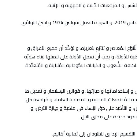
4/ إلغاء كافة القوانين من 1983 و حتى 17 أغسطس 2019، و العودة للعمل بقوانين 1974 و لحين التوافُق
 التَّنوُّع المُعاصر و تلتزم بتعزيزه، و تؤكِّد أن جميع الأعراق و
وطنية للدَّولة، و يجب أن تعمل الدَّولة على تنميتها لبناء هويَّة
كافة الشِّعوب و الكيانات السُّودانية المُتباينة و المُتعدِّدة
ض و إستخداماتها و حيازتها، و قوانين الإستثمار، و تعديل ما
حة المُجتمعات المحلية و المصلحة العامة، و مُراجعة كل
 و التأكيد على حق النِساء في ملكية و حِيازة الأرض، و
سدود جديدة على مجرَى النيل.