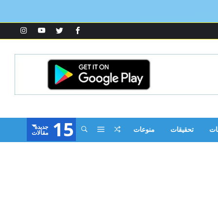
15
‫جديدة‬
ات
تحقيقات
منوعات
‫مقالات‬