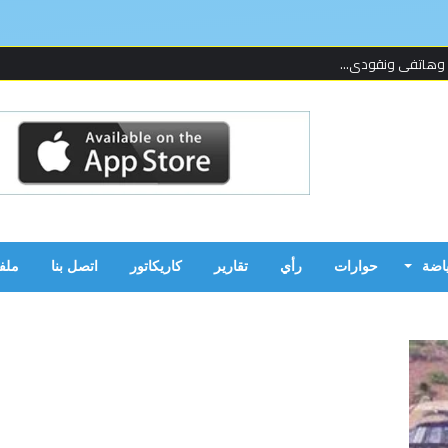
 وهاتفي ونقودي...
 لإحدى المنظما...
 على قدمين!...
ن بالحرب...
ياضة
حوارات
رأي
تقارير
كاريكاتور
اتصل بنا
ملف