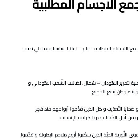
مع الاجسام المطلبية
مع الاجسام المطلبية – تام – اعلانا سياسيا فيما يلي نصه :
َعبية لتحرير السُّودان – شمال، نضالات الشَّعب السُّوداني و
ي و بناء وطن يسع الجميع.
ي و ضحايا التَّعذيب و كل الذين قدَّموا أرواحهم منذ فجر
. و من أجل المُساواة و الكرامة الإنسانية.
2018 المجيدة و كل القوى الثَّورية الحيَّة الذين سطَّروا أروع ملاحِم البطولة و قدَّموا