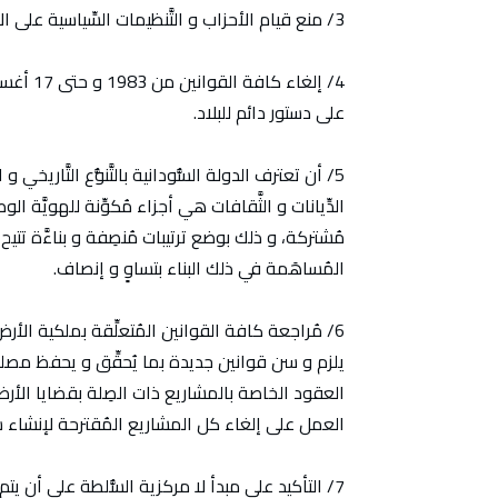
3/ منع قيام الأحزاب و التَّنظيمات السِّياسية على الأسُس و المرجعيات الدِّينية و الجهوية و الإثنية.
على دستور دائم للبلاد.
5/ أن تعترف الدولة السُّودانية بالتَّنوُّع التَّاريخي و
الدِّيانات و الثَّقافات هي أجزاء مُكوِّنة للهويَّة ال
مُشتركة، و ذلك بوضع ترتيبات مُنصِفة و بناءَّة تتيح ل
المُساهَمة في ذلك البناء بتساوٍ و إنصاف.
6/ مُراجعة كافة القوانين المُتعلِّقة بملكية الأر
يلزم و سن قوانين جديدة بما يُحقِّق و يحفظ مصل
العقود الخاصة بالمشاريع ذات الصِلة بقضايا الأرض،
العمل على إلغاء كل المشاريع المُقترحة لإنشاء 
7/ التأكيد على مبدأ لا مركزية السُّلطة على أن يتم التقسيم الإداري للسُّودان إلى ثمانية أقاليم.