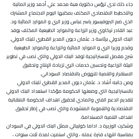
جاء ذلك لدى ترؤس دكتورة هبة محمد علي أحمد وزير المالية
والتخطيط الاقتصادي المكلف بمكتبها اليوم الاجتماع المشترك
الذي ضم البروفيسور ياسر عباس وزير الري و الموارد المائية ود.
عبد القادر تركاوي وزير الزراعة والموارد الطبيعية المكلف بوفد
البنك الدولي برئاسة د. عثمان ديون المدير القطري للبنك الدولي.
وقدم وزيرا الري و الموارد المائية والزراعة والموارد الطبيعية
شرح مفصل للاستراتيجية لوفد البنك الدولي والتي تصب في تطوير
البيئة الزراعية وتحسين خدمات الري لزيادة الإنتاج وتحقيق
الاستقرار والتنمية للنهوض بالاقتصاد السوداني.
ومن جانبه أشاد د. عثمان ديون المدير القطري للبنك الدولي
بالاستراتيجية التي وضعتها الحكومة مؤكدا استعداد البنك الدولي
لتقديم الدعم الفني والمادي لتحقيق اهداف الحكومة الانتقالية
الاقتصادية والتنموية المنشودة والتي تصب في إطار تحقيق
اهداف التنمية المستدامة.
وشكرت الوزيرة د. اداما كوليبالي ممثل البنك الدولي في السودان
بمناسبة انتهاء فترة عمله ، والتي استمرت لمدة ثلاث سنوات ،