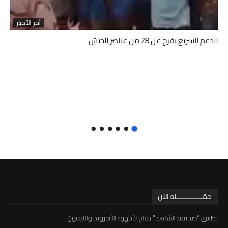
آخر الأخبار
الدعم السريع يفرج عن 28 من عناصر الجيش
حمّـــــــــــــله الآن
تطبيق “صحيفة الشاهد” متاح لأجهزة الأندرويد والآيفون