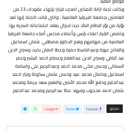
موضع التنفيذ .
وكانت لجنة ازالة التمكين اصدرت قرارا بإنهاء عقودات 23 من
العاملين بجامعة افريقيا العالمية ، والتي قالت اللجنة إنها تعد
بؤرة من بؤر النظام البائد حيث لايزال يعقد اجتماعاته السرية بها.
وتضمن القرار اعفاء رئيس وأعضاء مجلس أمناء جامعة افريقيا
العالمية من مهامهم وهم الدكتور مصطفي عثمان اسماعيل
والفاتح عروة وعبدالباسط حمزة وعطا المنان بخيت وسراج الدين
عبد الباقي وسراج الدين عبدالغفار وعصام احمد البشير وعمر
السماني وحسن مكي محمد احمد وعبدالرحيم علي واسامة
اسماعيل وكمال محمد عبيد وحسن عثمان سكوتة ونزار احمد
عبدالحليم ودفع الله محمد الأمين والنعيم سعد بريمة ومحمد
عثمان احمد محجوب ومهند عطا عبدالرحيم ومحمد عبدالحليم.
‫‫ شاركها‬
Google+
Twitter
Facebook