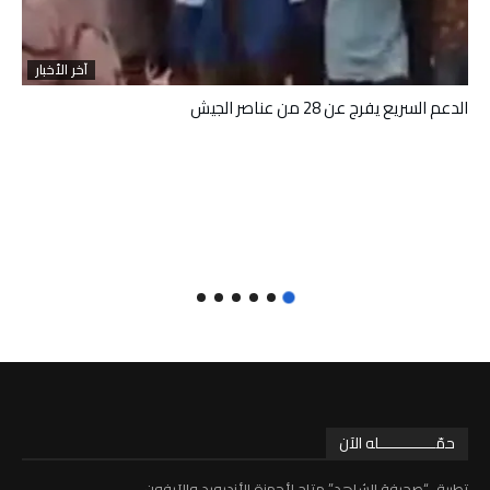
آخر الأخبار
الدعم السريع يفرج عن 28 من عناصر الجيش
حمّـــــــــــــله الآن
تطبيق “صحيفة الشاهد” متاح لأجهزة الأندرويد والآيفون