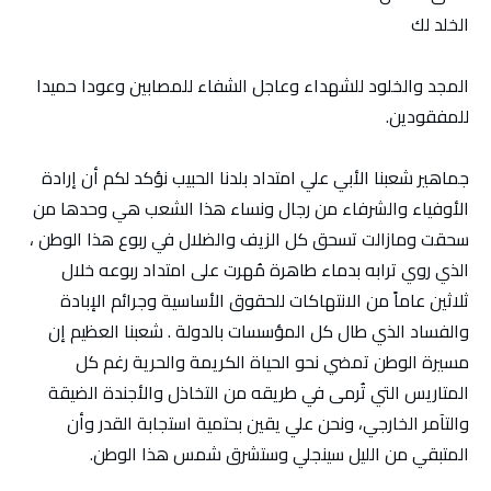
الخلد لك
المجد والخلود للشهداء وعاجل الشفاء للمصابين وعودا حميدا
للمفقودين.
جماهير شعبنا الأبي علي امتداد بلدنا الحبيب نؤكد لكم أن إرادة
الأوفياء والشرفاء من رجال ونساء هذا الشعب هي وحدها من
سحقت ومازالت تسحق كل الزيف والضلال في ربوع هذا الوطن ،
الذي روي ترابه بدماء طاهرة مُهرت على امتداد ربوعه خلال
ثلاثين عاماً من الانتهاكات للحقوق الأساسية وجرائم الإبادة
والفساد الذي طال كل المؤسسات بالدولة . شعبنا العظيم إن
مسيرة الوطن تمضي نحو الحياة الكريمة والحرية رغم كل
المتاريس التي تُرمى في طريقه من التخاذل والأجندة الضيقة
والتآمر الخارجي، ونحن علي يقين بحتمية استجابة القدر وأن
المتبقي من الليل سينجلي وستشرق شمس هذا الوطن.