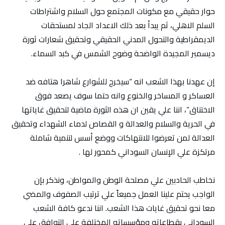
حوار حقيقي مع مكونات المجتمع حول السلام واشتراطات
السلم الاهلي، ثم يبدأ بعد ذلك الاعداد الجاد لمستحقات
الديمقراطية والتحول المدني الحقيقي وتحقيق شعارات ثورة
ديسمبر المجيدة الواضحة وضوح الشمس في كبد السماء.
إن عهدنا بهذا الشعب انه “سيخرج للشوارع شاهرا هتافه ضد
العساكر و المساخر والخنوع وانه حتما سوف يصعد فوق
الاختناق”، اننا علي يقين ان هذه الثورة ماضية لتحقيق غاياتها
في الحرية والسلام والعدالة و القصاص لدماء الشهداء وتحقيق
العدالة لمن تعرضوا للانتهاكات ووضع أسس لتنمية شاملة
مرتكزة علي الإنسان السوداني كمحور لها .
نخاطب الحادبين علي مصلحة الوطن والمواطن، ونذكر بإن
الواجب يحتم علينا العمل جميعاً علي ترتيب الصفوف والمضي
معا نحو تحقيق غايات هذا الشعب. اننا ندعو كافة الشعب
السوداني بقطاعاته ومؤسساته المختلفة علي التوافق علي