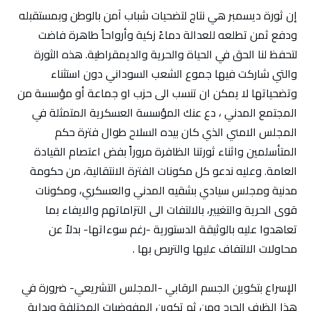
إن ثورة ديسمبر هي نتاج لتضحيات شباب آمن بالوطن وبمستقبله
ودفع ثمن تطلعه للعدالة دماءً زكية وأرواحاً طاهرة فاضت
لتحفظ لنا الحق في الحياة والحرية والديمقراطية. هذه الثورة
والتي شاركت فيها جموع الشعب السوداني دون استثناء
وتضحياتها لا يمكن ان تنسب الى حزب او جماعة أو مؤسسة من
المجتمع المدني ، دع عنك المؤسسة العسكرية المتمثلة في
المجلس الامني الذي كان بيده السلاح طوال فترة حكم
المتأسلمين واثناء ثورتنا الظافرة مروراً بفض اعتصام القيادة
العامة. وعليه ندعو كل مكونات الفترة الانتقالية، من حكومة
مدنية ومجلس سيادي بشقيه المدني والعسكري، ومكونات
قوى الحرية والتغيير، بالالتفات الى التزاماتهم والايفاء بما
تعاهدوا عليه بالوثيقة الدستورية -رغم سوءاتها- بدلاً عن
محاولات الالتفاف عليها والتربص بها .
الإسراع بتكوين الجسم الرقابي -المجلس التشريعي- ضرورة في
هذا الظرف الحرج ومن ثم تكوين المفوضيات المختلفة وبداية