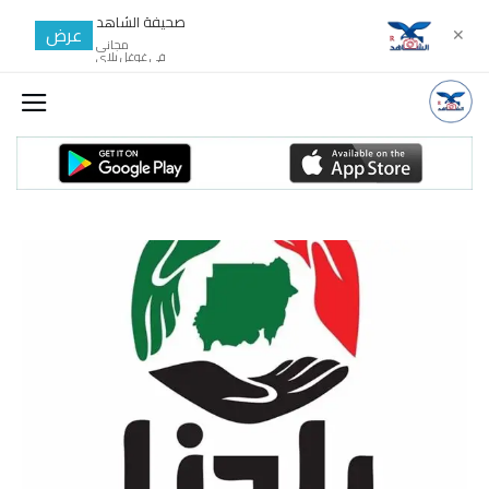
صحيفة الشاهد
عرض
✕
مجانى
في غوغل بلاي