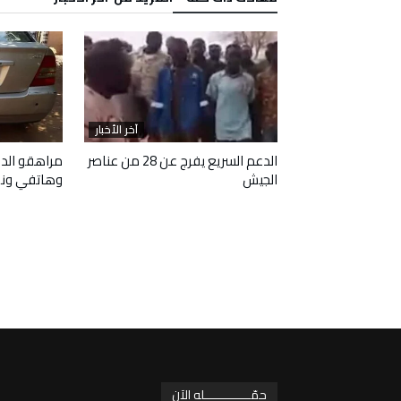
آخر الأخبار
آخر الأخبار
 وافقا على هدنة
الدعم السريع يفرج عن 28 من عناصر
مراهقو الدع
الجيش
وهاتفي ون
حمّـــــــــــــله الآن