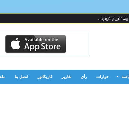
 وهاتفي ونقودي...
 لإحدى المنظما...
 على قدمين!...
ن بالحرب...
ياضة
حوارات
رأي
تقارير
كاريكاتور
اتصل بنا
ملف