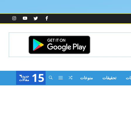
15
‫جديدة‬
ات
تحقيقات
منوعات
‫مقالات‬