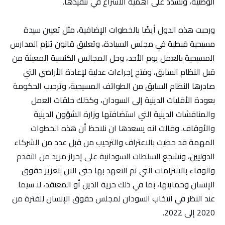
الوطنية، ونشدد على أهمية الاسراع في تنفيذها.
ورحبت هذه الدول أيضًا بالخطوات الإضافية، مثل تعيين سيدة
مسيحية قبطية في مجلس السيادة، وتعليق قانون يُلزم المدارس
المسيحية بالعمل يوم الأحد، وحل المجالس الكنسية المعينة من
قبل النظام السابق، وفتح إجراءات عدلية لإعادة الأراضي التي
صادرها النظام السابق من الطوائف المسيحية، وترحيب الحكومة
بعودة الأقليات الدينية إلى السودان، وكذلك حلقات العمل
والمناقشات الدينية التي استضافتها وزارة الشؤون الدينية
والأوقاف. وقالت انه يسعدها ان نلاحظ أن هذه الخطوات
المهمة قد حظيت بالاعتراف والترحيب من قبل عدد من الشركاء
الدوليين، ونشجع السلطات السودانية على إحراز مزيد من التقدم
والوفاء بالالتزامات التي تم التعهد بها حتى الآن لتعزيز حقوق
الإنسان وحمايتها، بما في ذلك حرية الدين أو المعتقد، لا سيما
عند النظر في انتخاب السودان لمجلس حقوق الإنسان للفترة من
2020 إلى 2022.