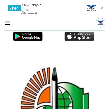
صحيفة الشاهد
عرض
✕
مجانى
في غوغل بلاي