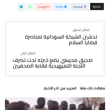
‫‫ شاركها‬
Google+
Twitter
Facebook
تدشين الشبكة السودانية لمناصرة
قضايا السلام
صديق محيسي يضع خبرته تحت تصرف
اللجنة التميهيدية لنقابة الصحفيين
‫مقالات ذات صلة‬
‫المزيد من ‬ آخر الأخبار