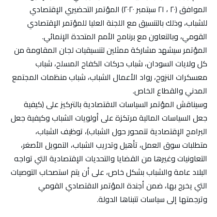
الموافق (٢٠ ، ٢١ سبتمبر ٢٠٢٠) المؤتمر التحضيري الإقتصادي
للشباب، وذلك بالتنسيق مع اللجنة العليا للمؤتمر الإقتصادي
القومي، وبالتعاون مع برنامج الأمم المتحدة الإنمائي.
المؤتمر سيشهد مشاركة ممثلين لتنسيقيات لجان المقاومة من
كل ولايات السودان، شباب حركات الكفاح المسلح، شباب
معسكرات النزوح، رواد الأعمال الشباب، شباب منظمات المجتمع
المدني والقطاع الخاص.
وسيناقش المؤتمر السياسات الاقتصادية بالتركيز على (كيفية
جعل السياسات المالية مرتكزة على أولويات الشباب وكيفية جعل
البرامج الإقتصادية تتمحور حول الشباب)، توظيف الشباب،
متطلبات سوق العمل، تأهيل وتدريب الشباب، التمويل الأصغر،
التعاونيات وغيرها من القضايا والتحديات الإقتصادية التي تواجه
البلاد عامة والشباب بشكل خاص، على أن يتم استصحاب التوصيات
التي يخرج بها، ضمن أجندة المؤتمر الاقتصادي القومي
وترجمتها إلى سياسات تتبناها الدولة.