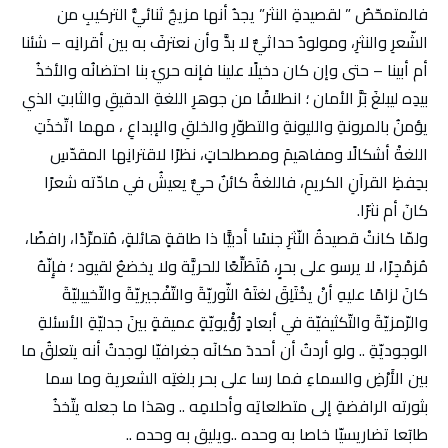
فالمتمحّصُ ” لقصيدةِ النثر” يجدُ أنها مزيجٌ ثنائيُّ التركيبِ من
الشّعرِ والنثرِ، ومولودٌ حداثيٌّ لا بدَّ وأن نعترفَ به بين أقرانِه – شئنا
أم أبينا – حتى وإن كان دخيلًا علينا فإنه حريٌ بنا احتضانُه والأخذُ
بيدِه ليبلغَ بَرَّ الأمان ؛ انطلاقًا من جوهرِ اللغةِ الدقيقِ والثابتِ الذي
يؤمنُ بالمرونةِ والليونةِ والتطوّرِ والخلقِ والإبداعِ ، مهما اتّخذَتِ
اللغةْ أشكالًا ومفاهيمَ ومصطلحاتٍ، نظرًا لاقترانِها المقدّسِ
بحِفظِ القرآنِ الكريمِ، فاللغةُ كائنٌ حيٌّ يعيشُ في مادّته شعرًا
كانٓ أم نثرًا.
ولمّا كانتْ قصيدةُ النّثرِ جنسًا أدبيًّا ذا طاقةٍ هائلةٍ، مُتمرِّدًا، رافضًا،
مُزمْجِرًا، لا يرسو على بحرٍ، مُتَطَلِّعًا للحريَّة ولا يخضعُ لقيود ؛ فإِنّهُ
كانَ لزامًا عليهِ أنْ يخْتَلِقَ لغتَهُ الثّوريّةٓ والتّفْجيريّةٓ والتّخييليّةٓ
والرّمزيّةٓ والتّكثيفيّة في أبعادٍ رُؤْيويّةٍ عميقةٍ بينَ جدليّةِ الأسئلةِ
الوجوديّةِ .. ولو أردتُ أن أحددٓ مكانٓه جغرافيّا لوجدتُ أنه يتعلقُ ما
بين الأَرْضِ والسماءِ فما رسا على بحر بلغتِه الشعرية وما سما
بثورته الرافضةِ إلى متطلعاتِه وأحلامِه .. وهذا ما جعله يتّخذُ
طابٓعا تضاريسيّا خاصا به وحده ..ويليق به وحده ..