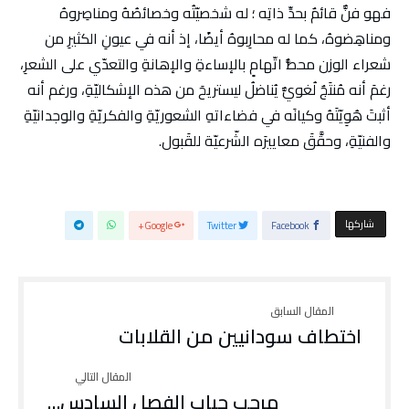
فهو فنٌّ قائمٌ بحدِّ ذاتِه ؛ له شخصيّتُه وخصائصُهُ ومناصِروهُ
ومناهِضوهُ، كما له محارِبوهُ أيضًا، إذ أنه في عيونِ الكثيرِ من
شعراء الوزن محطُّ اتّهامٍ بالإساءةِ والإهانةِ والتعدّي على الشعرِ،
رغمَ أنه مُنتَجٌ لُغويٌّ يُناضلُ ليستريحَ من هذه الإشكاليّةِ، ورغم أنه
أثبتَ هُوِيّتَهُ وكيانَه في فضاءاتهِ الشعوريّةِ والفكريّةِ والوجدانيّةِ
والفنيّةِ، وحقَّقَ معاييرَه الشّرعيّة للقَبول.
‫‫ شاركها‬
Google+
Twitter
Facebook
اختطاف سودانيين من القلابات
مرحب حباب الفصل السادس…