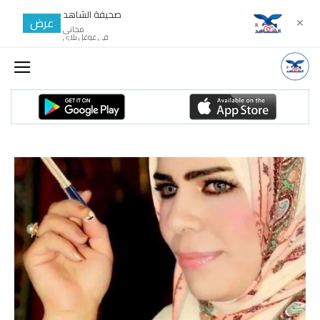
صحيفة الشاهد
عرض
✕
مجانى
في غوغل بلاي