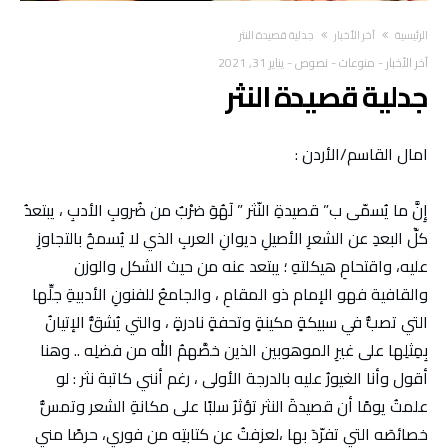
‫الرئيسية‬
آخر الأخبار
جدلية قصيدة النثر
آخر الأخبار
-
منوعات
-
نصوص
-
يناير 31, 2021
جدلية قصيدة النثر
امال القاسم/الأردن :
إِنَّ ما يُسمّى ب” قصيدةِ النّثر ” لٓهُوٓ ضرْبٌ من ضُروبِ الأدبِ ، يبتعدُ
كلّٓ البعدِ عن الشعرِ الأصيلِ ديوانِ العربِ الذي لا يُسمحُ بالتجاوزِ
عليه، واقتحامِ هيكلتهِ ؛ يبتعد عنه من حيث الشكل والوزن
والقافية فهو الإمام ذو المقامِ ، والجامعُ للفنونِ الأدبيةِ جلِّها
التي تصبُّ في سبيكةٍ مكينةٍ وتحفةٍ نادرةٍ ، والتي يُشقُّ الإتيانُ
بِمِثلِها على غيرِ الموهوبين الذين خصّٓهمُ الله من فضلِه .. وهنا
أقول وأنا الغيورُ عليه بالدرجة الأولى ، رغم أنني كاتبة نثر : لو
علمتُ يومًا أن قصيدةٓ النثر تؤثرُ سلبًا على مكانةِ الشعر وتمسُّ
خصائصٓه التي تفرّدٓ بها ،لعزفتُ عن كتابتِه من فوري، حرصًا مني