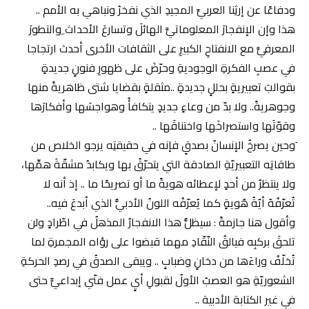
ودفاعًا عن إرثِنا العربيِّ المجيدِ الذي نفخرُ ونباهي به الأمم ..
هذا وإن الإنفجارَ المعلوماتيَّ الهائلَ وتسارعَ الأحداث ِوالتطورَ
المعرفيَّ مع الانفتاحِ الكبيرِ على الثقافات الأخرى أحدث ارتجاجا
في عصبِ الفكرةِ الوجوديةِ وحرّضَ على ظهورِ فنونٍ جديدةٍ
بقوالبَ تعبيريةٍ بحللٍ جديدةٍ ..مثقلةٍ بقضايا شتى ظاهريةً منها
وجوهريةً.. ولا بدّ من وعاءٍ جديدٍ يتكافأُ وهواجسَها وأفكارَها
وقوّتَها واستصراخَها واختناقَها ..
‎َوحين يصرخُ الإنسانُ بصدقٍ فإنه في حقيقتِه يرجو الخلاص من
طاقاتِه التعبيريّةِ الصادقة التي يتحرّقُ بها ويكابدُ مشقّةَ همِّها،
ولا ينتظرُ من أحدٍ لإعطائه هويةً ما أو تصريحًا ما .. إذ أنه لا
تُعرّفُهُ أيٌةُ هُويةٍ كما يُعرّفُه اللونُ الأدبيُّ الذي أبدعَ فيه..
‎وأقول هنا جازمةً : سيظلُّ هذا الانفجارُ المذهلُ في اطّرادٍ ولن
تلحقَ بركبِه فيالقُ النّقّادِ مهما قبضوا على رؤاه المجمرةِ لما
تُخلّفُ وراءَها من دخانٍ وضبابٍ .. ويبقى الصدقُ في رصدِ الحركةِ
الشعوريّةِ هو العصبُ الأولُ لقبولِ أيٍ عمل فنّي إبداعيٍّ حتى
في غير الكتابة الأدبية ..