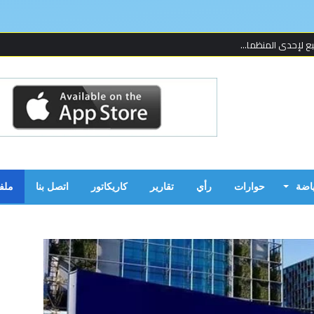
 لإحدى المنظما...
 على قدمين!...
ن بالحرب...
ياضة
حوارات
رأي
تقارير
كاريكاتور
اتصل بنا
ملف