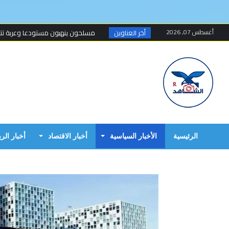
أغسطس 07, 2026
أخر العناوين
مسلحون ينهبون مستودعا وعربة تتبع
أخطاء البرهان الكارثية في حرب 15 أبريل...
مبارك الفاضل.. الخزي و العار يمشيان
البرهان وحميدتي وافقا على هدنة 7 أيام تبدأ 4 م...
إنتهى عهد تهديد المواطنين السودانيي
الرئيسية
الأخبار السياسية
أخبار الاقتصاد
أخبار الر