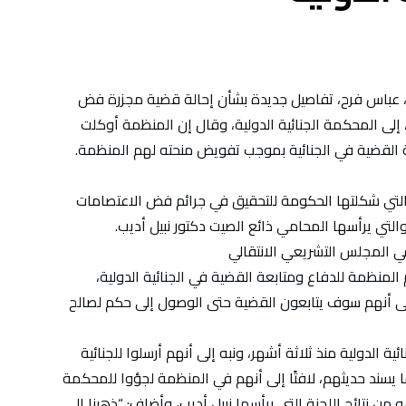
 عباس فرح، تفاصيل جديدة بشأن إحالة قضية مجزرة فض
عتصام القيادة في الثالث من حزيران/يونيو 2019، إلى المحكمة الجنائية الدولية، وقال إن المنظمة أوكلت
 القضية في الجنائية بموجب تفويض منحته لهم المنظمة.
لتي شكلتها الحكومة للتحقيق في جرائم فض الاعتصامات
التي يرأسها المحامي ذائع الصيت دكتور نبيل أديب.
في المجلس التشريعي الانتقالي
 المنظمة للدفاع ومتابعة القضية في الجنائية الدولية،
لى أنهم سوف يتابعون القضية حتى الوصول إلى حكم لصالح
 الدولية منذ ثلاثة أشهر، ونبه إلى أنهم أرسلوا للجنائية
سند حديثهم، لافتًا إلى أنهم في المنظمة لجؤوا للمحكمة
ه من نتائج اللجنة التي يرأسها نبيل أديب، وأضاف: “ذهبنا إلى