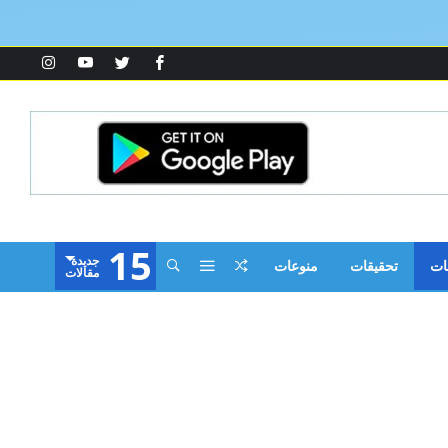
15
‫جديدة‬
ات
تحقيقات
منوعات
‫مقالات‬