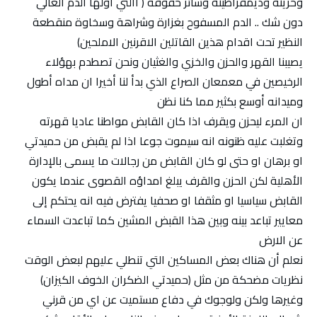
وحريته وديمقراطيته وسائر حقوقه ( االتي أولها الدم الغالي
دون شك .. الدم المسفوح بغزارة وشراهة وسخاوة منقطعة
النظير تحت اقدام هذين القاتلين الاقرنين الاملحين)
يصيبنا القهر والحزن والخزي والغثيان ونحن تصطدم بهؤلاء
الرخيصين في معمعان الصراع الذي بدأ لنا أخيرا ان مداه أطول
وميدانه أوسع بكثير مما كنا نظن
ان المرء ليحزن ويقرف اذا كان القابض مواطنا عاديا قهرته
وتغلبت عليه ظنونه انه سيموت جوعا اذا لم يقبض من حميدتي
او برهان او حتى لو كان القابض من رجالات ما يسمى بالإدارة
الأهلية لكن الحزن والقرف يبلغ امداؤه القصوى عندما يكون
القابض سياسيا او مثقفا او صحفيا يفترض فيه انه يحتكم إلى
معايير تباعد بينه وبين هذا القبض المشين كما تباعدت السماء
عن الارض
نعلم أن هناك بعض المساكين التي تنطلي عليهم لبعض الوقت
نظريات مضحكة من مثل (حميدتي الضكران الخوف الكيزان)
وغيرها ولكن ولوجوك في دفاع مستميت عن اي من قرني