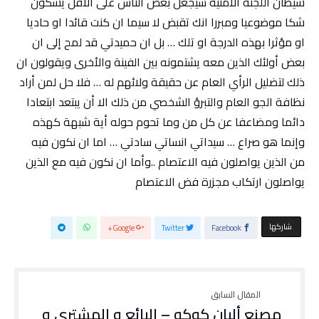
شيطان اللجنة الأمنية سيجعل بعض الناس على الأقل يشكون
شكا موضوعيا ومبررا انك تقبض لا سيما ان كنت قائدا او حاديا
او مؤثرا بهذه الدرجة او تلك … بل ان حميدتي قد لمح إلى ان
بعض أولئك الذين معه يشتمونه بين الفينة والأخرى ويقولون ان
ذلك لتضليل الرأي العام عن حقيقة ولائهم له … فلا حل لمن أراد
نظافة الجو العام والتبرؤ الشخصي من ذلك الا أن يبتعد ابتعادا
دائما ومضاعفا عن كل من وما تحوم حوله أية شبهة كهذه
وإنما هو صراع … سيداتي انساتي سادتي … اما ان نكون فيه
من الذين يواصلون فيه الاعتصام ..وأما ان نكون فيه مع الذين
يواصلون ارتكاب مجزرة فض الاعتصام
‫‫ شاركها‬
Google+
Twitter
Facebook
مصنع ألبان كوكو – البائع و المشتري و