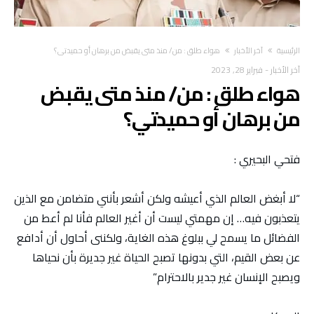
‫الرئيسية‬
آخر الأخبار
هواء طلق : من/ منذ متى يقبض من برهان أو حميدتي؟
آخر الأخبار
-
فبراير 28, 2023
هواء طلق : من/ منذ متى يقبض
من برهان أو حميدتي؟
فتحي البحيري :
“لا أبغض العالم الذي أعيشه ولكن أشعر بأنني متضامن مع الذين
يتعذبون فيه… إن مهمتي ليست أن أغير العالم فأنا لم أعط من
الفضائل ما يسمح لي ببلوغ هذه الغاية، ولكننى أحاول أن أدافع
عن بعض القيم، التي بدونها تصبح الحياة غير جديرة بأن نحياها
ويصبح الإنسان غير جدير بالاحترام”