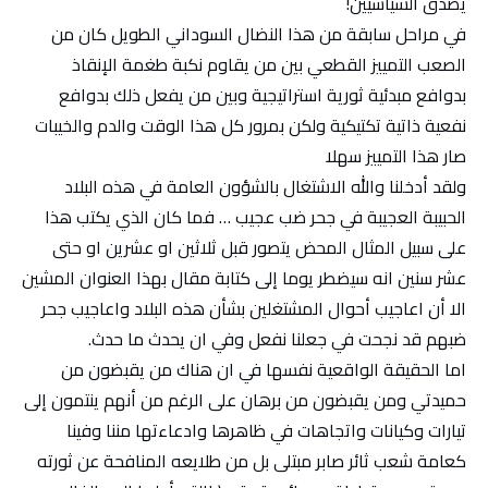
يصدق السياسيين!
في مراحل سابقة من هذا النضال السوداني الطويل كان من
الصعب التمييز القطعي بين من يقاوم نكبة طغمة الإنقاذ
بدوافع مبدئية ثورية استراتيجية وبين من يفعل ذلك بدوافع
نفعية ذاتية تكتيكية ولكن بمرور كل هذا الوقت والدم والخيبات
صار هذا التمييز سهلا
ولقد أدخلنا والله الاشتغال بالشؤون العامة في هذه البلاد
الحبيبة العجيبة في جحر ضب عجيب … فما كان الذي يكتب هذا
على سبيل المثال المحض يتصور قبل ثلاثين او عشرين او حتى
عشر سنين انه سيضطر يوما إلى كتابة مقال بهذا العنوان المشين
الا أن اعاجيب أحوال المشتغلين بشأن هذه البلاد واعاجيب جحر
ضبهم قد نجحت في جعلنا نفعل وفي ان يحدث ما حدث.
اما الحقيقة الواقعية نفسها في ان هناك من يقبضون من
حميدتي ومن يقبضون من برهان على الرغم من أنهم ينتمون إلى
تيارات وكيانات واتجاهات في ظاهرها وادعاءتها مننا وفينا
كعامة شعب ثائر صابر مبتلى بل من طلايعه المنافحة عن ثورته