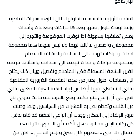
البير كامو
الساحة الثورية والسياسية تتداولها خلال الاربعة سنوات الماضية
وربما لوقت طويل قبلها وبعدها حراكات وفعاليات وأحداث
يمكن تصنيفها بسهولة اذا توفرت الموضوعية والتجرد إلى
مجموعتين واضحتين لا ثالث لهما ولا لبس بينهما هما مجموعة
احداث وحراكات تهدف الى استدامة واستئناف الاعتصام
ومجموعة حراكات واحداث تهدف الى استدامة واستئناف جريمة
القرن البشعة المسماة فض الاعتصام وتفصيل وبيان ذلك يحتاج
الى مساحات اطول بكثير من هذه المقدمة الضرورية المقتضبة
والتي لا نستغني فيها أيضا عن إيراد النكتة الغنية بالمغزى والتي
تنص على أن راعي غنم حكيما وقع بالقرب منه حادث مروري نتج
عن انقلاب وتحطم بص به العشرات من السياسيين ولما وصلت
فرق الإنقاذ إلى المكان وجدت أن الراعي الحكيم قد قام بدفن
كل ركاب البص فسالوه : هل تأكدت أن الجميع ماتوا فعلا
..فقال : لا أدري .. بعضهم كان يصرخ ويزعم أنه حي … لكن من