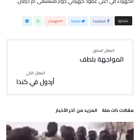
الكهرباء في أعلى عمود كهربائي جوار مستشفى أم درمان.
‫‫ شاركها‬
Google+
Twitter
Facebook
المواجهة بلطف
أردول في كندا
‫مقالات ذات صلة‬
‫المزيد من ‬ آخر الأخبار