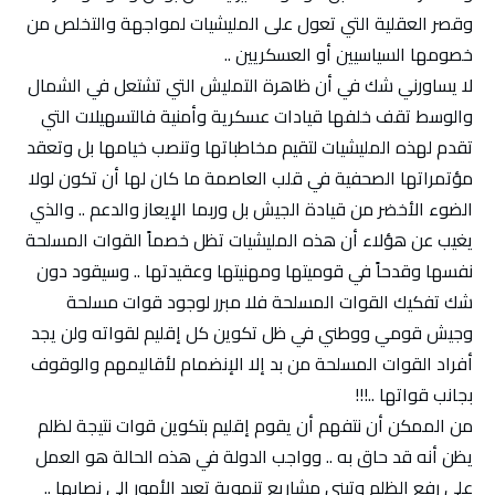
وقصر العقلية التي تعول على المليشيات لمواجهة والتخلص من
خصومها السياسيين أو العسكريين ..
لا يساورني شك في أن ظاهرة التمليش التي تشتعل في الشمال
والوسط تقف خلفها قيادات عسكرية وأمنية فالتسهيلات التي
تقدم لهذه المليشيات لتقيم مخاطباتها وتنصب خيامها بل وتعقد
مؤتمراتها الصحفية في قلب العاصمة ما كان لها أن تكون لولا
الضوء الأخضر من قيادة الجيش بل وربما الإيعاز والدعم .. والذي
يغيب عن هؤلاء أن هذه المليشيات تظل خصماً القوات المسلحة
نفسها وقدحاً في قوميتها ومهنيتها وعقيدتها .. وسيقود دون
شك تفكيك القوات المسلحة فلا مبرر لوجود قوات مسلحة
وجيش قومي ووطني في ظل تكوين كل إقليم لقواته ولن يجد
أفراد القوات المسلحة من بد إلا الإنضمام لأقاليمهم والوقوف
بجانب قواتها ..!!!
من الممكن أن نتفهم أن يقوم إقليم بتكوين قوات نتيجة لظلم
يظن أنه قد حاق به .. وواجب الدولة في هذه الحالة هو العمل
على رفع الظلم وتبني مشاريع تنموية تعيد الأمور إلى نصابها ..