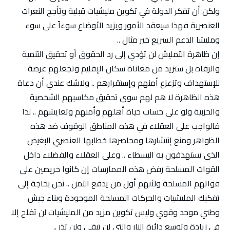
ولكن أن تفكر الدولة في تكوين مليشيات قبلية وتأجج النعرات
العنصرية فهذا سيعقد الأمور ويزيد الأوضاع سوءاً على سوء
ومليشا الدعم السريع خير مثال ..
إن ظاهرة التمليش لن تؤدي إلى رد الحقوق أو تحقيق التنمية
والرفاه بل ستزيد من معاناة سكان الإقليم وتجعلهم عرضة
للإستهداف وتزعزع أمنهم وإستقرارهم .. ولاشك عندي أن دعاة
هذه الظاهرة لا هم لهم سوى تحقيق مكاسبهم الشخصية
والحزبية ولو على حساب حياة أهلهم وأمنهم وتعايشهم .. لذا
فالواجب على العقلاء في هذه المناطق الوقوف ضد هذه
الظواهر ومنع إنتشارها ومحاصرها خطابها العنصري البغيض
الذي يستهدفون به البسطاء .. وعلى العقلاء والفضلاء داخل
القوات المسلحة رفض هذه الممارسات إن كانوا حريصين على
قواتهم المسلحة ولأنهم أول من يدفع الثمن .. نحن بحاجة إلى
تفكيك المليشيات والحركات المسلحة الموجودة وبناء جيش
وطني موحد وقوي وليس تكوين مزيد من المليشيات لن تفلح إلا
في زيادة وتوسع دائرة النار والتي لن تبقي ولن تذر ..