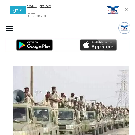
صحيفة الشاهد
عرض
✕
مجانى
في غوغل بلاي