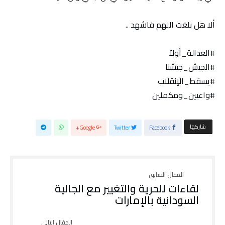
ألا هل بلغت اللهم فاشهد ..
#العدالة_أولاً
#الجيش_جيشنا
#يسقط_الإنقلاب
#واعيين_ومكملين
‫‫ شاركها‬
Google+
Twitter
Facebook
لقاءات للحرية والتغيير مع الجالية
السودانية بالإمارات