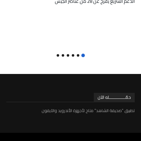
الدعم السريع يفرج عن 28 من عناصر الجيش
حمّـــــــــــــله الآن
تطبيق “صحيفة الشاهد” متاح لأجهزة الأندرويد والآيفون