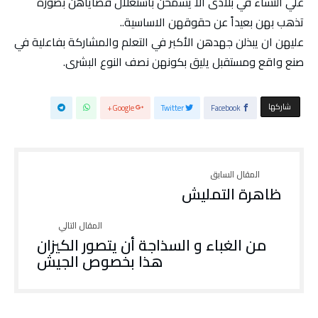
علي النساء في بلادى ألا يسمحن باستغلال قضاياهن بصورة
تذهب بهن بعيداً عن حقوقهن الاساسية..
عليهن ان يبذلن جهدهن الأكبر في التعلم والمشاركة بفاعلية في
صنع واقع ومستقبل يليق بكونهن نصف النوع البشرى.
‫‫ شاركها‬
Google+
Twitter
Facebook
ظاهرة التمليش
من الغباء و السذاجة أن يتصور الكيزان
هذا بخصوص الجيش