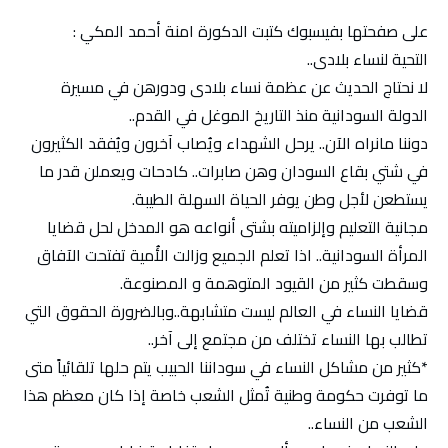
على صفحتها بفيسبوك كتبت الدكورة امنة أحمد المكي :
التحية لنساء بلادى..
لا نحتاج الحديث عن عظمة نساء بلادى ودورهن في مسيرة
الدولة السودانية منذ التاريخ الموغل في القدم..
دوننا مانراه الآن.. يرحل الشهداء ويُصاب آخرون ويُفقد الكثيرون
في شتي بقاع السودان وهن صابرات.. كادحات ويعملن قدر ما
يستطعن لأجل وطن يوفر الحياة السهلة الطيبة.
مجانية التعليم وإلزاميته بشتى أنواعه هو المدخل لحل قضايا
المرأة السودانية.. اذا تعلم الجميع وزالت الأُمية تفتحت الآفاق
وسقطت كثير من القيود المتوهمة و المصنوعة.
قضايا النساء في العالم ليست متشابهة..وبالضرورة الحقوق التي
تطالب بها النساء تختلف من مجتمع إلى آخر..
*كثير من مشاكل النساء في سوداننا الحبيب يتم حلها تلقائياً متى
ما توفرت حكومة وطنية تُمثل الشعب خاصة إذا كان معظم هذا
الشعب من النساء..