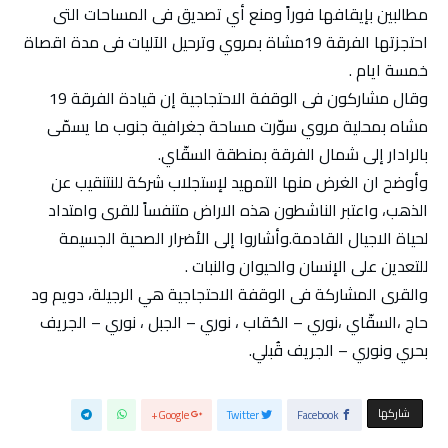
مطالبين بإيقافها فوراً ومنع أي تصديق فى المساحات التى
احتجزتها الفرقة 19مشاة بمروي وترحيل الآليات فى مدة اقصاة
خمسة ايام .
وقال مشاركون فى الوقفة الاحتجاجية إن قيادة الفرقة 19
مشاه بمحلية مروي سوّرت مساحة جغرافية جنوب ما يسمّى
بالرادار إلى شمال الفرقة بمنطقة السقّاي.
وأوضح ان الغرض منها التمهيد لإستجلاب شركة للنتنقيب عن
الذهب، واعتبر الناشطون هذه الاراض متنفساً للقرى وامتداد
لحياة الاجيال القادمة.وأشاروا إلى الأضرار الصحية الجسيمة
للتعدين على الإنسان والحيوان والنبات .
والقرى المشاركة فى الوقفة الاحتجاجية هي الرجيلة، دويم ود
حاج ،السقّاي ،نوري – الحُقاب ، نوري – الجبل ، نوري – الجريف
بحري ونوري – الجريف قُبلي.
‫‫ شاركها‬
Google+
Twitter
Facebook