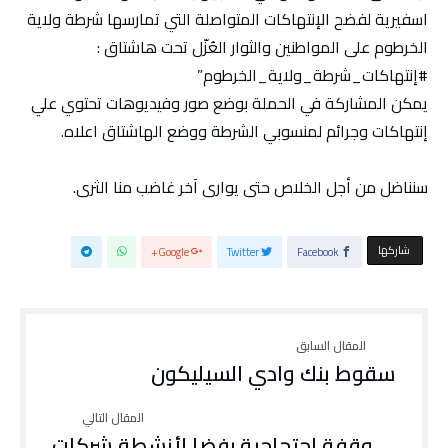
اسفيرية لفضح الإنتهاكات المتواصلة التي تمارسها شرطة ولاية
الخرطوم على المواطنين والثوار العُزّل تحت هاشتاق :
#إنتهاكات_شرطة_ولاية_الخرطوم”
يمكن المشاركة في الحملة بوضع صور وفيديوهات تحتوي علي
إنتهاكات وجرائم لمنسوبي الشرطة ووضع الهاشتاق اعلاه.
سنناضل من أجل الخلاص حتى يوارى آخر غاضب منا الثرى.
‫‫ شاركها‬
Google+
Twitter
Facebook
سقوط بنك وادي السيليكون
وقفة احتجاجية رفضا لأنشطة شركات