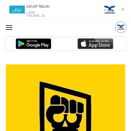
صحيفة الشاهد
عرض
✕
مجانى
في غوغل بلاي