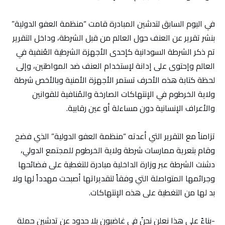
في اليوم السابق لتدشين المبادرة قامت “منظمة العفو الدولية”
بنشر تقرير عن العنف حول العالم من قبل الشرطة، وداخل التقرير
تم ذكر الشرطة السودانية كإحدى الأجهزة الشرطية العُنفية في
العالم وإحتوى على إدانة لإستخدام العنف ضد المواطنين، وإلى
لحظة كتابة هذه الأحرف تستمر الأجهزة الأمنية وبالأخص شرطة
ولاية الخرطوم في الإنتهاكات الصارخة والمُنافية للقوانين
والأعراف الإنسانية دون مساءلة أو عين رقابية.
تزامناً مع التقرير التي أعدته “منظمة العفو الدولية” الذي فضح
وقام بتعرية ممارسات شرطة ولاية الخرطوم للمجتمع الدولي،
دشنت الشرطة عبر وزارة الداخلية مبادرة للتغطية على فضائحها
وجرائمها المتواصلة التي وفقاً لتقديراتها أصبحت مهدداً لها ولا
بد لها من التغطية على هذه الإنتهاكات.
-بناءً على هذا نعلن نحنُ في غاضبون بلا حدود عن تدشين حملة