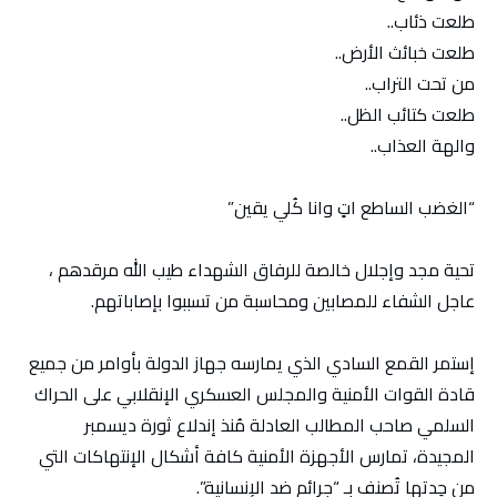
طلعت ذئاب..
طلعت خبائث الأرض..
من تحت التراب..
طلعت كتائب الظل..
والهة العذاب..
“الغضب الساطع اتٍ وانا كُلي يقين”
تحية مجد وإجلال خالصة للرفاق الشهداء طيب الله مرقدهم ،
عاجل الشفاء للمصابين ومحاسبة من تسببوا بإصاباتهم.
إستمر القمع السادي الذي يمارسه جهاز الدولة بأوامر من جميع
قادة القوات الأمنية والمجلس العسكري الإنقلابي على الحراك
السلمي صاحب المطالب العادلة مُنذ إندلاع ثورة ديسمبر
المجيدة، تمارس الأجهزة الأمنية كافة أشكال الإنتهاكات التي
من حِدتها تُصنف بـ “جرائم ضد الإنسانية”.