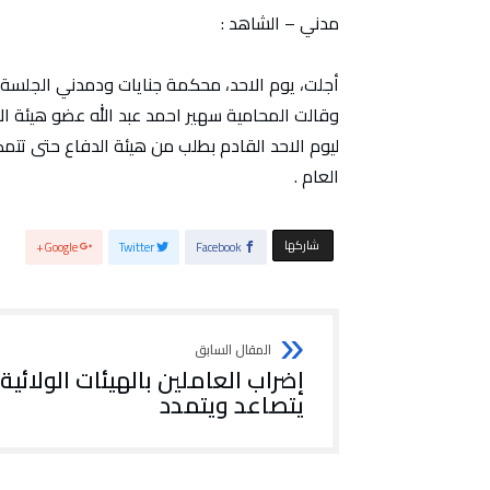
مدني – الشاهد :
أجلت، يوم الاحد، محكمة جنايات ودمدني الجلسة 
وقالت المحامية سهير احمد عبد الله عضو هيئة ال
ليوم الاحد القادم بطلب من هيئة الدفاع حتى تتمك
العام .
‫‫ شاركها‬
Google+
Twitter
Facebook
إضراب العاملين بالهيئات الولائية
يتصاعد ويتمدد