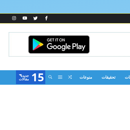
15
‫جديدة‬
ات
تحقيقات
منوعات
‫مقالات‬