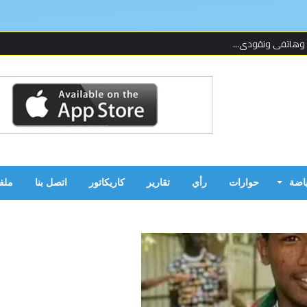
 وهاتفي ونقودي...
 لإحدى المنظما...
 على قدمين!...
ن بالحرب...
ياضة
حوارات
رأي
تقارير
كاريكاتور
اتصل بنا
ملف