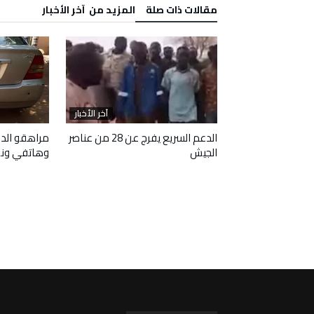
‫مقالات ذات صلة‬
‫المزيد من ‬ آخر الأخبار
آخر الأخبار
آخر الأخبار
 وافقا على هدنة
الدعم السريع يفرج عن 28 من عناصر
مراهقو الدع
الجيش
وهاتفي ون