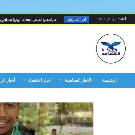
أغسطس 05, 2026
أخر العناوين
مراهقو الدعم السريع نهبوا سيارتي
مسلحون ينهبون مستودعا وعربة تتبع
أخطاء البرهان الكارثية في حرب 15 أبريل...
مبارك الفاضل.. الخزي و العار يمشيان
البرهان وحميدتي وافقا على هدنة 7 أيام تبدأ 4 م...
إنتهى عهد تهديد المواطنين السودانيي
الرئيسية
الأخبار السياسية
أخبار الاقتصاد
أخبار الر