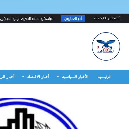
أغسطس 08, 2026
أخر العناوين
مراهقو الدعم السريع نهبوا سيارتي
مسلحون ينهبون مستودعا وعربة تتبع
أخطاء البرهان الكارثية في حرب 15 أبريل...
مبارك الفاضل.. الخزي و العار يمشيان
البرهان وحميدتي وافقا على هدنة 7 أيام تبدأ 4 م...
إنتهى عهد تهديد المواطنين السودانيي
الرئيسية
الأخبار السياسية
أخبار الاقتصاد
أخبار الر