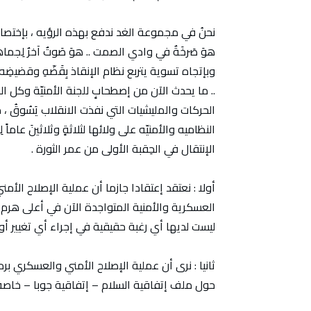
نحنُ في مجموعة الغد ندفع بهذه الرؤيه ، بإختصار ،
هوَ صَرخَةٌ في وادي الصمت .. هوَ صَوتٌ آخرٌ لِجماه
وبإتجاه تسوية يتربع نظام الإنقاذ بِقَضّهِ وقضيضِه و
.. ما يحدث الآن من إصطحابٍ للجنة الأمنيّة وكل 
الحركات والمليشيات التي نفذت الانقلاب يَسُوقُ ، 
النظاميه والأمنيّه على ولائها لثلاثةٍ وثلاثينَ عام
الإنتقال في الحِقبة الأولى من عمر الثورة .
أولا : نعتقد إعتقادا جازما أن عملية الإصلاح الأ
العسكرية والأمنية المتواجدة الآن في أعلى هرم ا
ليست لديها أي رغبة حقيقية في إجراء أي تغيير أو 
ثانيا : نرى أن عملية الإصلاح الأمني والعسكري بر
حول ملف إتفاقية السلام – إتفاقية جوبا – خاصة ما