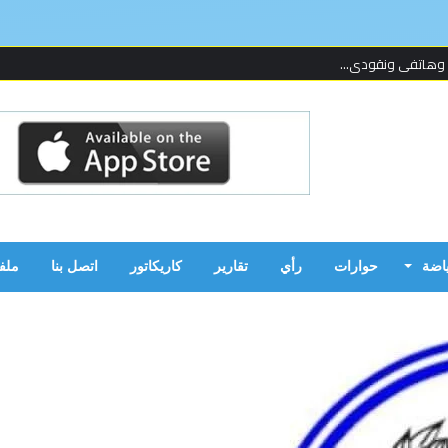
 وهاتفي ونقودي...
 لإحدى المنظما...
 على قدمين!...
ن بالحرب...
ياضة
حوارات
رأي
تقارير
كاريكاتور
اتصل بنا
ملف