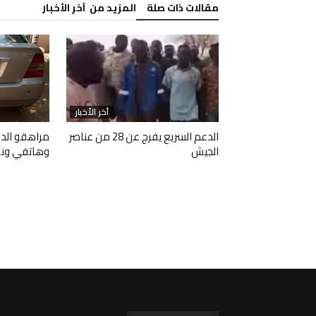
‫مقالات ذات صلة‬
‫المزيد من ‬ آخر الأخبار
آخر الأخبار
آخر الأخبار
 وافقا على هدنة
الدعم السريع يفرج عن 28 من عناصر
مراهقو الدع
الجيش
وهاتفي ون