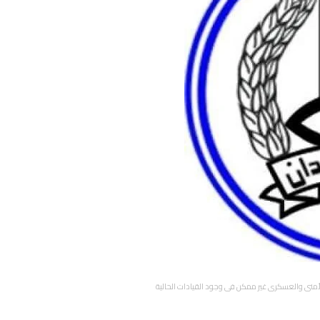
مني والعسكري غير ممكن في وجود القيادات الحالية