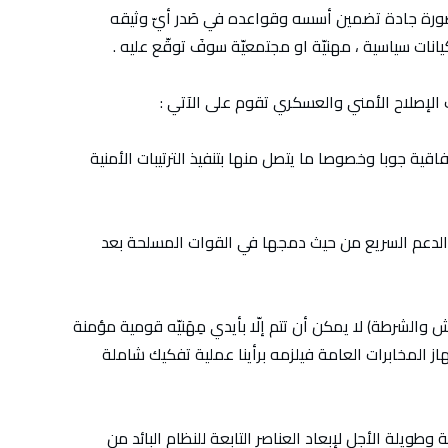
بصورة جادة تضمين أسسه وقواعده في صَدر أيّ وثيقه
ات سياسية ، مهنيّة او مجتمعيّة سوفَ توقّع عليه .
اف الإصلاح الأمني والعسكري تقوم على الآتي :
قية جوبا وخصوصا ما يتصل منها بتنفيذ الترتيبات الأمنية
الدعم السريع من حيث دمجها في القوات المسلحة بعد
 والشرطة) لا يمكن أن تتم إلّا بأيدي مِهَنيّه قومية مؤمنة
از المخابرات العامة فيلزمه برأينا عملية تفكيك شاملة
ويلة الأجل لإبعاد العناصر التابعة للنظام البائد من