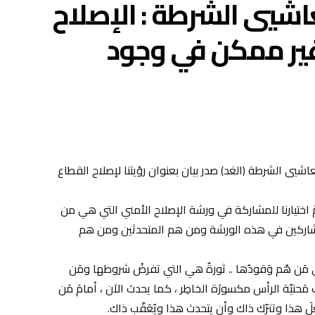
يي الشرطة : الإصلاح
ير ممكن في وجود
الشرطة (الغد) صدر بيان بعنوان رؤيتنا لإصلاح القطاع
مّ اختيارنا للمشاركة في ورشة الإصلاح الأمني التي هي من
لمشاركين في هذه الورشة ومن هم المتحدثين ومن هم
 مَن هُم وَقودُها .. ثورةٌ هي التي تفرضُ شروطها ومَن
َحنيّة الرأس مكسورَة الخاطِر ، كما يحدث الآن ، أمامَ مَن
َ هذا وتترُك ذاك وأن يتحدث هذا ويُعَقّب ذاك.