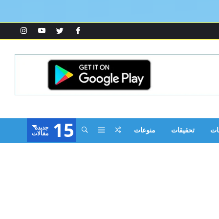
15
‫جديدة‬
ات
تحقيقات
منوعات
‫مقالات‬