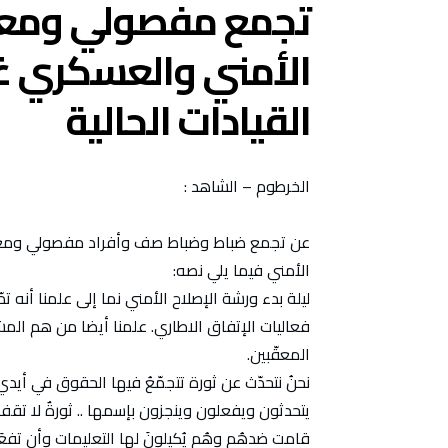
تجمع مفصولي ومعاش
الأمني والعسكري غ
القيادات الحالية
الخرطوم – الشاهد :
عن تجمع ضباط وضباط صف وأفراد مفصولي ومعاشيي 
الأمني فيما يلي نصه:
ليلة بدء ورشة الإصلاح الأمني نما إلى علمنا أنه ت
فعاليات الإتفاق الاطاري. علمنا أيضا من هم ا
المعقّبين.
نحنُ نتحدّث عن ثورة تتجمّعُ فيها الحقوق في أيدي
يتحدثون ويفعلون وينجزون بإسمها .. ثورةٌ لا تقف م
قامت ضدهُم وهُم يُكيلونَ لها التعليمات وأن تفعَل