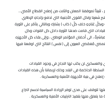
 تثبيتاً لموقفنا المعلن والثابت من إصلاح القطاع الأمني…
يرِ شعبِنا ولكل القوى الأجنبية التي تدفع بإتجاهِ الإطاري
بكلّ عَتادِهِ خلف كلّ ( كاب ) يشارك وبالتالي يتآمَر على الثورة
القيادات التي قامت ضدها الثورة داخل كل القوات وكل
مباشرةً ، الى أحضان المؤتمر الوطني ، وإلى بقاء كل الأجهزه
اً لِنمضي مُغمَضي العيون إلى ( نفس ) النتائج التي اوقعنا فيها
مني والعسكري لن يكتب لها النجاح في وجود القيادات
لسلطة الحاكمة في البلاد وذلك لإيماننا بأن هذه القيادات
إصلاح في بنية الأجهزة الأمنية والعسكرية .
متها تتوقف على مدى توفر الإرادة السياسية لحسم النزاع
 يتعلق منها بتنفيذ الترتيبات الأمنية والعسكرية .