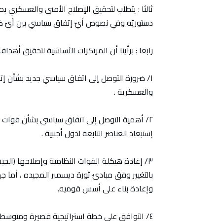
ثالثا : يتطلب لتحقيق الإصلاح الأمني والعسكري 
دستوريّه وفي نصوص أيّ إتفاق سياسي بين أيّ كيان
رابعا : برأينا أن المرتكزات الأساسية لتحقيق أهد
١/ ضرورة التوصل إلى اتفاق سياسي جديد بشأن إتفا
والعسكرية .
٢/ أهمية التوصل إلى اتفاق سياسي بشأن قوات 
إستبعاد العناصر التابعة لدول أجنبية .
٣/ إعادة هيكلة القوات النظامية وإصلاحها (الجيش
بالتغيير وفق مبادئ ثورة ديسمبر المجيده ، أما جه
وإعادة بناء على أسس قوميه.
٤/ التوافق على خطة استراتيجية قصيرة ومتوسطة وط