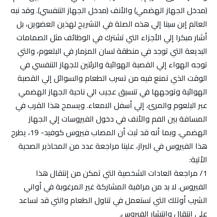
(مدخل الجهاز الهضمي) والأنف (مدخل الجهاز التنفسي). وقد نبه
العالم إبن سينا إلي هذه الصلة في التشريح لهذين العضوين، بل
أشار مبكرا إلي الأجزاء التي تشترك في الوظائف مثل الصمامات
البديعة التي توجد في منطقة لسان المزمار في البلعوم، والتي
توجه الهواء إلي القصبة الهوائية والرئتين للجهاز التنفسي في
الوقت الذي تمنع فيه من تسرب الطعام والسوائل إلي القصبة
الهوائية وتوجهها في تنسيق عجيب الي ناحية الجهاز الهضمي
عبر البلعوم والمرئ، إلي أسفل الامعاء. ويسمح هذا القرب في
المسافة بين الفم والأنف في دخول الفيروسات إلي الجهاز
الهضمي. وبما أنه قد ثبت أن المصاب فيروس كوفيد- 19، يطرح
هذا الفيروس في البراز، علينا مراجعة عدد من المحاذير الصحية
الأتية:
1/ مراجعة العادات الشخصية التي تمكن من إنتقال هذا
الفيروس. لا بد من مراقبة المشاركة غير المرغوبة في أواني
الشرب أوتلك التي تستعمل في تناول الطعام والتي قد تساعد
على إنتقال وإنتشار الفيروس.