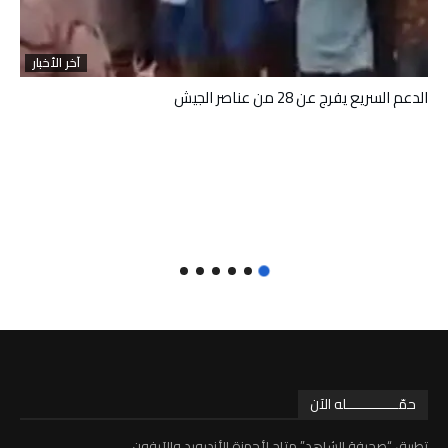
آخر الأخبار
الدعم السريع يفرج عن 28 من عناصر الجيش
حمّـــــــــــــله الآن
تطبيق “صحيفة الشاهد” متاح لأجهزة الأندرويد والآيفون