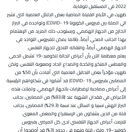
2022 في المستقبل للوقاية.
ظهرت في الأيام القليلة الماضية بعض الدلائل العلمية الني تشير
الي الصلة بين فيروس الكورونا COVID- 19) وتواجده في البراز
الخارج من الجهاز الهضمي. ويستوجب ذلك المزيد من الإهتمام
بهذا الجانب الصحي أيضاً، طالما يمكن للفيروس التواجد في
الجهاز الهضمي أيضاً، وانتقاله اللاحق للجهاز التنفس.
يعلم معظمنا الآن بأن أعراض الحالة للكوفيد-19 تشمل الحمى
والعطس المتكرر والكحة والصداع الحاد وصعوبة التنفس. ولكن
ظهرت مؤخراً بعض التحاليل العلمية التي أفادت بأن 50% من
المصابين بفيروس COVID- 19) قد أشاروا في شكاواهم الرئيسية
إلي أعراض مصاحبة لإضطرابات بالجهاز الهضمي. وتمثلت هذه
الأعراض في فقدان الشهية عند (83.8%) من المصابين، بجانب
البراز الهش نسبيا و السائل عند نسبة (29.3%) المصابين، بجانب
قلة من الذين يشتكون من الإستفراغ والمغص المعوي.
تلازمت أعراض الجهاز التنفسي لدى كل المرضى بفيروس
كوفيد–19. ولكن قلة منهم في حدود (3%) قد أوضحوا أن