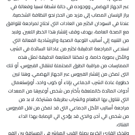
عبر الجهاز الهضمي ووجوده في حالة نشطة نسبيا وفعالة في
براز الإنسان المصاب إلي مزيد من الحذر نحو النظافة الشخصية.
عندنا في السودان الكثير من العادات التي تحتاج لمراجعة لتتوافق
مع الصحة العامة، بهدف وقف إنتشار هذا الخطر اللعين. ولابد
من التنبيه إلي أساليب التوعية الصحية والإرشادية الفعالة التي
تستدعي المراجعة الدقيقة لكثير من عاداتنا السائدة في الشرب
والأكل بصورة خاصة. و تمكننا المتابعة الدقيقة لمثل هذه
الممارسات من مراقبة الطرق المحتملة لانتقال الفيروس، أو تلك
التى تمكن من إنتشار الفيروس عبر الجهاز الهضمي. وهنا تبين
خطورة عادة الشرب الجماعي بإناء أو كوب واحد، أوبإستعمال
أدوات المائدة كالملعقة بأكثر من شخص أوغيرها من المعدات
التي نتناول بها الطعام والشراب بطريقة مشتركة. لا بد من
مراجعة أساليب الأكل الجماعي التي قد تمكن من نقل الفيروس
من شخص الي آخر، والذي قد يؤدي الي الإصابة بهذا الداء
الفتاك.
ولنذكر القارئ الكريم بصلة القرب المباشر في المسافة بين الفم