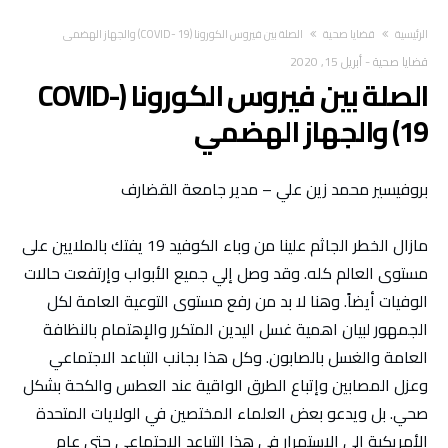
‫الرئيسية‬
قضايا صحية
الصلة بين فيروس الكورونا (COVID- 19) والجهاز الهضمي
قضايا صحية
-
أبريل 15, 2020
الصلة بين فيروس الكورونا (COVID-
19) والجهاز الهضمي
بروفيسير محمد زين علي – مدير جامعة القضارف
مازال الخطر الجاثم علينا من وباء الكوفيد 19 يفتك بالملايين على
مستوى العالم كله. وقد وصل إلي جميع الأبواب وإرتفعت حالات
الوفيات أيضاً. وهنا لا بد من رفع مستوى التوعية العامة لكل
الجمهور لبيان اهمية غسل اليدين المتكرر والإهتمام بالنظافة
العامة والغسل بالصابون. وكل هذا بجانب التباعد الاجتماعي
وعزل المصابين وإتباع الطرق الواقية عند العطس والكحة بشكل
صحي. بل ويدعو بعض العلماء المختصين في الولايات المتحدة
الأمريكية الي الاستمرار في هذا التباعد الاجتماعي حتي عام