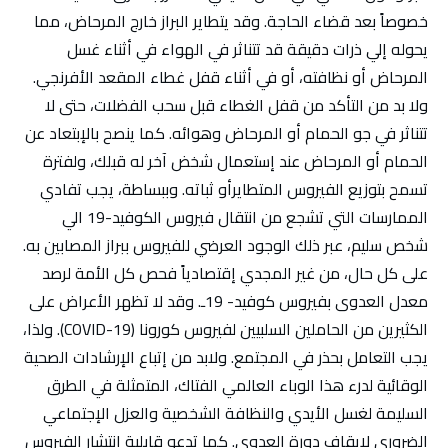
خصوصاً بعد قضاء الحاجة. وقد يتطاير البراز خارج المرحاض، مما
يحوله إلي ذرات دقيقة قد تتناثر في الهواء في أثناء غسل
المرحاض أو نظافته، أو في أثناء قفل غطاء المقعد الأفرنجي.
ولا بد من التأكد من قفل الغطاء قبل سحب الفضلات، حتى لا
تتناثر في جو الحمام أو المرحاض وهوائه. كما ينصح بالإبتعاد عن
الحمام أو المرحاض عند إستعمال شخض آخر له قبلك، ولفترة
تسمح بتوزيع الفيروس المتطايرأو ثباته. وببساطة، يجب تفادي
الممارسات التي تشجع من انتقال فيروس الكوفيد-19 الي
شخص سليم، عبر ذلك الوجود العرضي للفيروس ببراز المصابين به.
على كل حال، من غير المجدي إقتصادياً فحص كل الأمة لرصد
معدل العدوى بفيروس كوفيد- 19ـ. وقد لا تظهر الأعراض على
الكثيرين من الحاملين السلبيين لفيروس كورونا (COVID-19). ولذا،
يجب التعامل بحذر في المجتمع. ولابد من إتباع الإرشادات الصحية
الوقائية لدرء هذا الوباء العالمي الفتاك، المتمثلة في الطرق
السليمة لغسل الأيدي والنظافة الشخصية والعزل الإجتماعي
الضروري لإيقاف دورة العدوى. كما تدعو قابلية إنتشار الفيروس