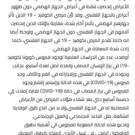
الأعراض إنحصرت فقط في أعراض الجهاز الهضمي دون ظهور
أعراض بالجهاز التنفسي. وقد بَيَّنَ مرضي الكوفيد – 19 الذين تأثر
جهازهم الهضمي بآلام أكثر شدة، مقارنة باؤلئك الذين إنحصرت
آلامهم في الجهاز التنفسي، دون الجهاز الهضمي. ولوحظ أيضا
انه كلما تقدم المرض بكوفيد – 19 في الجهاز التنفسي، كلما
زادت شدة المعاناة في الجهاز الهضمي.
أوضحت عدد من الدراسات العلمية لوجود فيروس كورونا (كوفيد
-19) في براز الإنسان المصاب ولمدة تصل لعدة أسابيع، بجانب
وجوده في الجهاز التنفسي وإفرازاته في الفم والأنف. وجد
فيروس (COVID-19) في هذه الحالة وإستمر إنتشار وجود
الفيروس في براز المصاب في حالة ((COVID-19 لفترة إمتدت إلي
خمسة أسابيع حتي بعد شفاء هؤلاء المرضى من الأعراض
المصاحبة له في الجهاز التنفسي.ولا بد من اتباع طرق الوقاية
الشائعة، مثل التباعد الاجتماعي والعزل الإجتماعي.
وتدعو هذه الحالة المعوية للفيروس الي أهمية تطبيق
البرتوكول الصحي في غسل الأيدي المتكرر بالطرق الصحية،