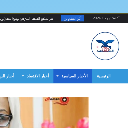
أغسطس 07, 2026
أخر العناوين
مراهقو الدعم السريع نهبوا سيارتي
مسلحون ينهبون مستودعا وعربة تتبع
أخطاء البرهان الكارثية في حرب 15 أبريل...
مبارك الفاضل.. الخزي و العار يمشيان
البرهان وحميدتي وافقا على هدنة 7 أيام تبدأ 4 م...
إنتهى عهد تهديد المواطنين السودانيي
الرئيسية
الأخبار السياسية
أخبار الاقتصاد
أخبار الر