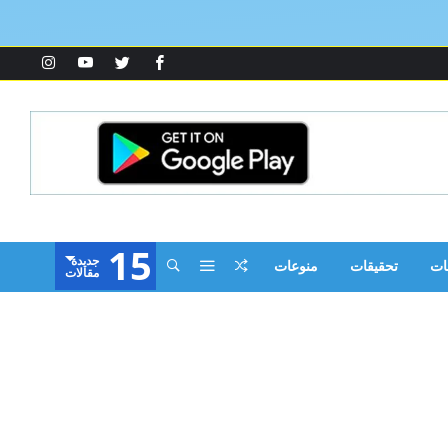
15
‫جديدة‬
ات
تحقيقات
منوعات
‫مقالات‬