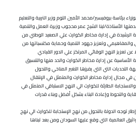
راء برئاسة بروفيسير/محمد الأمين التوم وزير التربية والتعليم
دمتها الأستاذة/لينا الشيخ عمر محجوب وزيرة العمل والتنمية
ة الرشيدة في إدارة مخاطر الكوارث علي الصعيد الوطني من
ي والمفاهيمي وتعزيز جهود التنمية وحماية مكتسباتها من
ن تعزيز النهج الوقائي المرتكز علي الدور القيادي
الأساسية عن إدارة مخاطر الكوارث والحد منها والتنسيق
 التحديات التي التي يفرزها التغير المناخي والتحول
 في مجال إدارة مخاطر الكوارث والمتمثل في الإنتقال
والاستجابة الطارئة للكوارث الي النهج الاستباقي المتمثل في
قاية والتحوط وإعادة البناء بشكل أفضل وبناء قدرات
طار توجه الدولة بالتحول من نهج الإستجابة للكوارث الي نهج
ثيق العالمية التي وقع عليها السودان ومن بعد تبناها