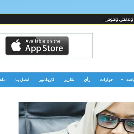
 وهاتفي ونقودي...
 لإحدى المنظما...
 على قدمين!...
ن بالحرب...
ياضة
حوارات
رأي
تقارير
كاريكاتور
اتصل بنا
ملف