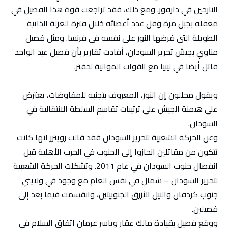
النازحين في دارفور. ومع ذلك، فقد تراجعت قوة هذا الفصيل في
معقله بجبل مرة وقل عدد أعضائه خلال فترة العزلة الذاتية
الطويلة التي فرضها النور على نفسه في فرنسا. ومثل فصيل
مناوي بجيش تحرير السودان، أفادت تقارير بأن فصيل عبد الواحد
قاتل أيضا في ليبيا مع القوات الموالية لحفتر.
ويقول محللون إن النور، المعروف بتجنبه للمفاوضات، يعترض
على هيمنة الجيش على ترتيبات تقاسم السلطة الانتقالية في
السودان.
وعن الحركة الشعبية لتحرير السودان فقد قالت رويترز انها كانت
تتكون من مقاتلين انحازوا إلى الجنوب في الحرب الأهلية قبل
انفصال جنوب السودان في عام 2011. وتشكلت الحركة الشعبية
لتحرير السودان – شمال في نفس العام مع وجود في ولايتي
جنوب كردفان والنيل الأزرق الجنوبيتين، وانقسمت فيما بعد إلى
فصيلين.
ووقع فصيل بقيادة مالك عقار وياسر عرمان اتفاق السلام في