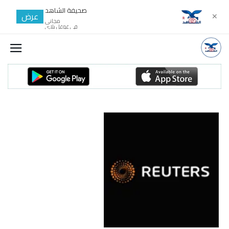
صحيفة الشاهد
عرض
✕
مجانى
في غوغل بلاي