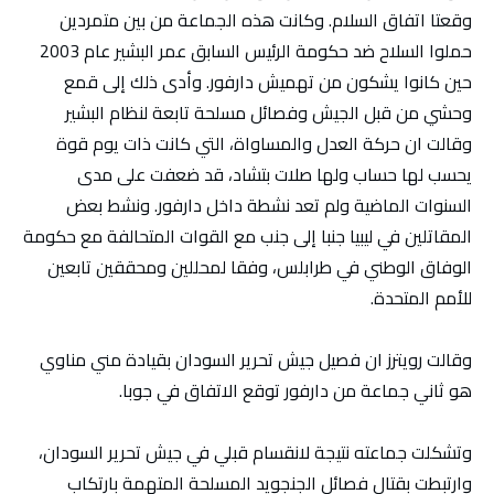
وقعتا اتفاق السلام. وكانت هذه الجماعة من بين متمردين
حملوا السلاح ضد حكومة الرئيس السابق عمر البشير عام 2003
حين كانوا يشكون من تهميش دارفور. وأدى ذلك إلى قمع
وحشي من قبل الجيش وفصائل مسلحة تابعة لنظام البشير
وقالت ان حركة العدل والمساواة، التي كانت ذات يوم قوة
يحسب لها حساب ولها صلات بتشاد، قد ضعفت على مدى
السنوات الماضية ولم تعد نشطة داخل دارفور. ونشط بعض
المقاتلين في ليبيا جنبا إلى جنب مع القوات المتحالفة مع حكومة
الوفاق الوطني في طرابلس، وفقا لمحللين ومحققين تابعين
للأمم المتحدة.
وقالت رويترز ان فصيل جيش تحرير السودان بقيادة مني مناوي
هو ثاني جماعة من دارفور توقع الاتفاق في جوبا.
وتشكلت جماعته نتيجة لانقسام قبلي في جيش تحرير السودان،
وارتبطت بقتال فصائل الجنجويد المسلحة المتهمة بارتكاب