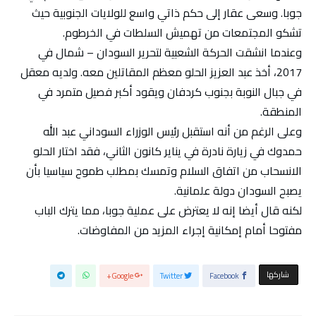
جوبا. وسعى عقار إلى حكم ذاتي واسع للولايات الجنوبية حيث
تشكو المجتمعات من تهميش السلطات في الخرطوم.
وعندما انشقت الحركة الشعبية لتحرير السودان – شمال في
2017، أخذ عبد العزيز الحلو معظم المقاتلين معه. ولديه معقل
في جبال النوبة بجنوب كردفان ويقود أكبر فصيل متمرد في
المنطقة.
وعلى الرغم من أنه استقبل رئيس الوزراء السوداني عبد الله
حمدوك في زيارة نادرة في يناير كانون الثاني، فقد اختار الحلو
الانسحاب من اتفاق السلام وتمسك بمطلب طموح سياسيا بأن
يصبح السودان دولة علمانية.
لكنه قال أيضا إنه لا يعترض على عملية جوبا، مما يترك الباب
مفتوحا أمام إمكانية إجراء المزيد من المفاوضات.
‫‫ شاركها‬
Google+
Twitter
Facebook