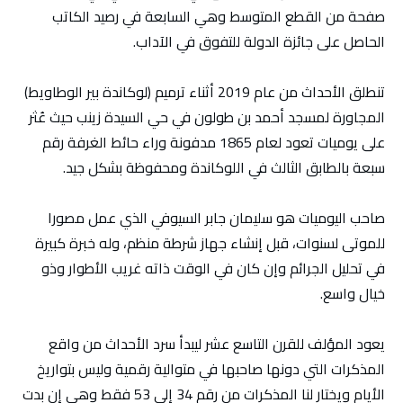
صفحة من القطع المتوسط وهي السابعة في رصيد الكاتب
الحاصل على جائزة الدولة للتفوق في الآداب.
تنطلق الأحداث من عام 2019 أثناء ترميم (لوكاندة بير الوطاويط)
المجاورة لمسجد أحمد بن طولون في حي السيدة زينب حيث عُثر
على يوميات تعود لعام 1865 مدفونة وراء حائط الغرفة رقم
سبعة بالطابق الثالث في اللوكاندة ومحفوظة بشكل جيد.
صاحب اليوميات هو سليمان جابر السيوفي الذي عمل مصورا
للموتى لسنوات، قبل إنشاء جهاز شرطة منظم، وله خبرة كبيرة
في تحليل الجرائم وإن كان في الوقت ذاته غريب الأطوار وذو
خيال واسع.
يعود المؤلف للقرن التاسع عشر ليبدأ سرد الأحداث من واقع
المذكرات التي دونها صاحبها في متوالية رقمية وليس بتواريخ
الأيام ويختار لنا المذكرات من رقم 34 إلى 53 فقط وهي إن بدت