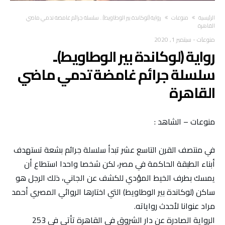
‫الرئيسية‬
منوعات
رواية (لوكاندة بير الوطاويط).. سلسلة جرائم غامضة تدمي ماضي
القاهرة
منوعات
-
سبتمبر 1, 2020
رواية (لوكاندة بير الوطاويط)..
سلسلة جرائم غامضة تدمي ماضي
القاهرة
منوعات – الشاهد :
في منتصف القرن التاسع عشر تبدأ سلسلة جرائم بشعة تستهدف
أبناء الطبقة الحاكمة في مصر، لكن شخصا واحدا استطاع أن
يمسك بطرف الخيط المؤدي للكشف عن الجاني، ذلك الرجل هو
ساكن (لوكاندة بير الوطاويط) التي اختارها الروائي المصري أحمد
مراد عنوانا لأحدث رواياته.
الرواية الصادرة عن دار الشروق في القاهرة تأتي في 253