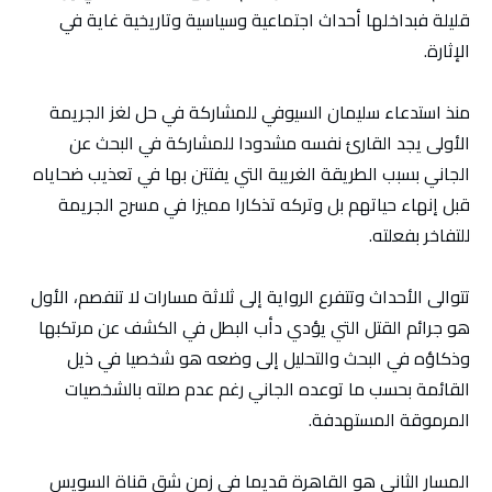
قليلة فبداخلها أحداث اجتماعية وسياسية وتاريخية غاية في
الإثارة.
منذ استدعاء سليمان السيوفي للمشاركة في حل لغز الجريمة
الأولى يجد القارئ نفسه مشدودا للمشاركة في البحث عن
الجاني بسبب الطريقة الغريبة التي يفتتن بها في تعذيب ضحاياه
قبل إنهاء حياتهم بل وتركه تذكارا مميزا في مسرح الجريمة
للتفاخر بفعلته.
تتوالى الأحداث وتتفرع الرواية إلى ثلاثة مسارات لا تنفصم، الأول
هو جرائم القتل التي يؤدي دأب البطل في الكشف عن مرتكبها
وذكاؤه في البحث والتحليل إلى وضعه هو شخصيا في ذيل
القائمة بحسب ما توعده الجاني رغم عدم صلته بالشخصيات
المرموقة المستهدفة.
المسار الثاني هو القاهرة قديما في زمن شق قناة السويس