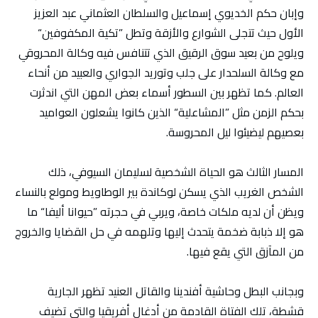
وإبان حكم الخديوي إسماعيل والسلطان العثماني عبد العزيز
الأول حيث تتجلى الشوارع والأزقة وتطل ”تكية المكفوفين“
ويلوح من بعيد سوق الرقيق الذي تتنافس فيه وكالة المحروقي
مع وكالة السلحدار على جلب وتوريد الجواري والعبيد من أنحاء
العالم. كما تظهر بين السطور أسماء بعض المهن التي اندثرت
بحكم الزمن مثل ”المشاعلية“ الذين كانوا يشعلون العواميد
بعصيهم ليضيئوا ليل المحروسة.
المسار الثالث هو الحياة الشخصية لسليمان السيوفي، ذلك
الشخص الغريب الذي يسكن لوكاندة بير الوطاويط ومولع بالنساء
ويظن أن لديه ملكات خاصة، ويربي في حجرته ”حيوانا أليفا“ ما
هو إلا ذبابة ضخمة يتحدث إليها وتلهمه في حل القضايا والخروج
من المآزق التي يقع فيها.
وبجانب البطل وحاشية أفندينا والقاتل العنيد تظهر الجارية
قشطة، تلك الفتاة القادمة من أدغال أفريقيا والتي تضيف