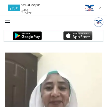
صحيفة الشاهد
عرض
✕
مجانى
في غوغل بلاي