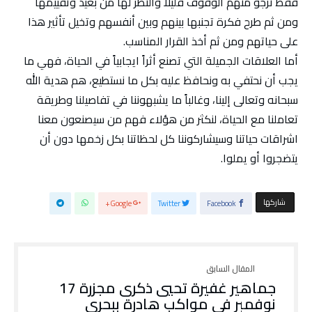
فقط نرجو منهم الوقوف قليلاً والنظر لها من بعيد وتقييمها
ومن ثم طرح فكرة تجنبها بينهم وبين أنفسهم وتخيل تأثير هذا
على حياتهم ومن ثم أخذ القرار المناسب.
أما العلاقات الجميلة التي تصنع أثراً ايجابياً في الحياة، فهي ما
يجب أن نحتفي به ونحافظ عليه بكل ما نستطيع، هم هدية الله
سبحانه وتعالى إلينا، وغالباً ما يشبهوننا في تفاصيلنا وطريقة
تعاملنا مع الحياة، لنكثر من هؤلاء فهم من سيصنعون معنا
اشراقات حياتنا وسيشاركوننا كل لحظاتنا بكل زخمها دون أن
يتضجروا أو يملوا.
‫‫ شاركها‬
Google+
Twitter
Facebook
جماهير غفيرة تحيي ذكرى مجزرة 17
نوفمبر في مواكب هادرة ببحري