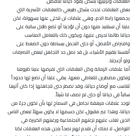
العلاقات وترتيبها بشكل يقود حياتنا للأفضل.
بعض العلاقات تحدث بشكل طبيعي كالعلاقات الأسرية التي
يجمعها رابط الدم، وهي علاقات لن نتخلى عنها بسهولة، لكن
علينا أن نستفيد منها دون أن تؤذينا أو تضع ظلال سالبة على
حياتنا طالما نحرص عليها، ويكون ذلك بالتعامل المناسب
وافتراض الأفضل، أو حتى التحمل ببساطة دون الضغط على
أنفسنا بتقييم الأشياء، بل قد نصل حد التجاهل لبعض التصرفات
ولو أزعجتنا.
أما علاقات الزمالة وكل العلاقات التي تفرضها علينا ظروفنا
ونكون مضطرين للتعاطي معها، يبقي علينا أن نضع لها حدوداً
تتناسب مع أوضاع حياتنا، وقد نضطر حتى لتجاهلها إذا كان أثرها
سالباً في حياتنا أو حتى لم تضف لنا شيئاً.
توجد علاقات مرهقة نجامل في السماح لها بأن تكون جزءً من
حياتنا، وهذا غير مقبول، لكن حسمها لا يكون سهلاً لبعض الناس
الذين تغلب عليهم نزعتهم الاجتماعية ورغبتهم الكبيرة في
التواصل، لا نملك أن نقدم لهم نصحاً بتجن هذه العلاقات لكنا